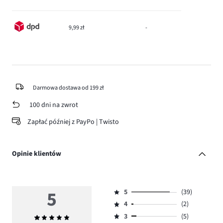
9,99 zł
-
Darmowa dostawa od 199 zł
100 dni na zwrot
Zapłać później z PayPo | Twisto
Opinie klientów
5
5
(39)
Ocena
4
(2)
5,
Ocena
ilość
3
(5)
Średnia
4,
Ocena