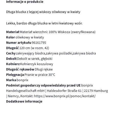
Informacje o produkcie
Długa bluzka z lejącej wiskozy oliwkowy w kwiaty
Lekka, bardzo długa bluzka w letni kwiatowy wzór.
Materiał
Materiał wierzchni: 100% Wiskoza (zweryfikowana)
Kolor
oliwkowy w kwiaty
Numer artykułu
96161795
Długość
120 cm (w rozm. 42)
Cechy
zakrywający biodra,zakrywa pośladki,zakrywa biodra
Dekolt
Dekolt w serek, głęboki
Kołnierz
Kołnierzyk koszulowy
Długość rękawów
Długi rękaw
Pielęgnacja
Pranie w pralce 30°C
Marka
bonprix
Podmiot gospodarczy odpowiedzialny przed UE
bonprix
Handelsgesellschaft mbH | Haldesdorfer Straße 61 | 22179 Hamburg
| Niemcy, Kontakt: https://www.bonprix.pl/pomoc/kontakt/
Dodatkowe informacje