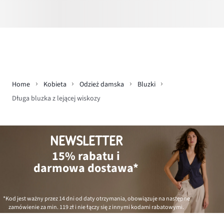
Home
Kobieta
Odzież damska
Bluzki
Długa bluzka z lejącej wiskozy
NEWSLETTER
15% rabatu i
darmowa dostawa*
*Kod jest ważny przez 14 dni od daty otrzymania, obowiązuje na następne
zamówienie za min.
119 zł
i nie łączy się z innymi kodami rabatowymi.