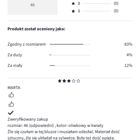
głosów
ocena
ilość
2
(0)
3,
46
Ocena
39.
5
głosów
ilość
1
(0)
2,
Ocena
2.
głosów
ilość
1,
5.
głosów
ilość
Produkt został oceniony jako:
0.
głosów
0.
Zgodny z rozmiarem
83%
Za duży
4%
Za mały
12%
Ocena
3
MARTA
Zweryfikowany zakup
rozmiar: 46
(odpowiedni)
,
kolor: oliwkowy w kwiaty
Źle się czułam w tej bluzce i musiałam odesłać. Materiał dość
sztuczny, źle się układał na sylwetce. Była też dość opięta.