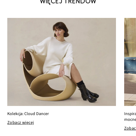
WIĘCEJ TRENDÓW
Inspir
Kolekcja: Cloud Dancer
mocne 
Zobacz więcej
Zobac