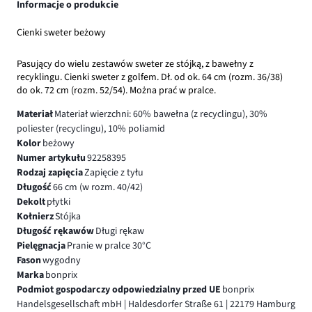
Informacje o produkcie
Cienki sweter beżowy
Pasujący do wielu zestawów sweter ze stójką, z bawełny z
recyklingu. Cienki sweter z golfem. Dł. od ok. 64 cm (rozm. 36/38)
do ok. 72 cm (rozm. 52/54). Można prać w pralce.
Materiał
Materiał wierzchni: 60% bawełna (z recyclingu), 30%
poliester (recyclingu), 10% poliamid
Kolor
beżowy
Numer artykułu
92258395
Rodzaj zapięcia
Zapięcie z tyłu
Długość
66 cm (w rozm. 40/42)
Dekolt
płytki
Kołnierz
Stójka
Długość rękawów
Długi rękaw
Pielęgnacja
Pranie w pralce 30°C
Fason
wygodny
Marka
bonprix
Podmiot gospodarczy odpowiedzialny przed UE
bonprix
Handelsgesellschaft mbH | Haldesdorfer Straße 61 | 22179 Hamburg