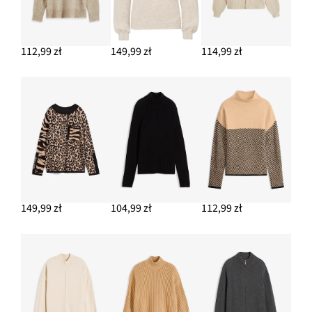
Torebka skórzana
142,99 zł
112,99 zł
149,99 zł
114,99 zł
DODAJ DO KOSZYKA
Długa kurtka softshell w optyce 2 w 1, z hydrofobowego
materiału
329,99 zł
DODAJ DO KOSZYKA
149,99 zł
104,99 zł
112,99 zł