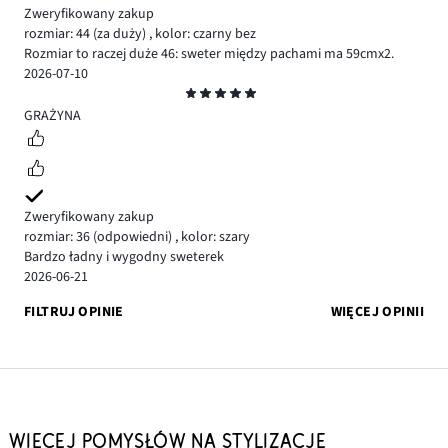
Zweryfikowany zakup
rozmiar: 44
(za duży)
,
kolor: czarny bez
Rozmiar to raczej duże 46: sweter między pachami ma 59cmx2.
2026-07-10
Ocena
5
GRAŻYNA
Zweryfikowany zakup
rozmiar: 36
(odpowiedni)
,
kolor: szary
Bardzo ładny i wygodny sweterek
2026-06-21
FILTRUJ OPINIE
WIĘCEJ OPINII
WIĘCEJ POMYSŁÓW NA STYLIZACJE