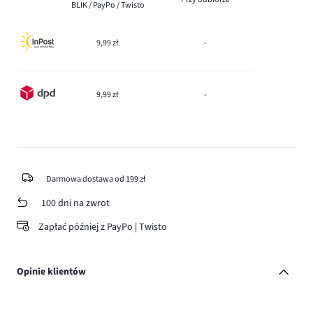
BLIK / PayPo / Twisto
9,99 zł
-
9,99 zł
-
Darmowa dostawa od 199 zł
100 dni na zwrot
Zapłać później z PayPo | Twisto
Opinie klientów