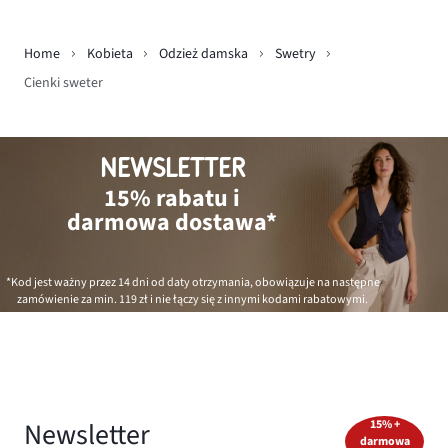
Home
Kobieta
Odzież damska
Swetry
Cienki sweter
NEWSLETTER
15% rabatu i
darmowa dostawa*
*Kod jest ważny przez 14 dni od daty otrzymania, obowiązuje na następne
zamówienie za min.
119 zł
i nie łączy się z innymi kodami rabatowymi.
Newsletter
15% +
darmowa