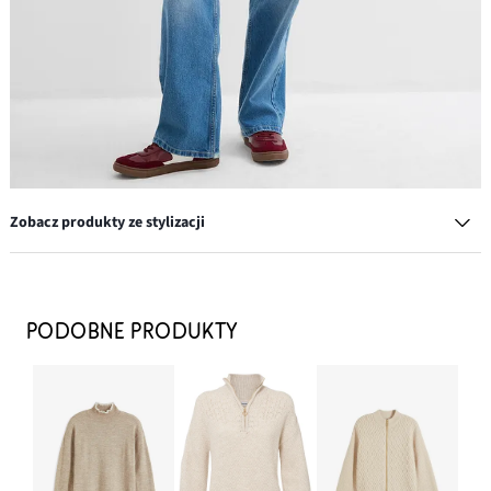
Zobacz produkty ze stylizacji
Sweter basic ze stójką, z bawełny z recyklingu
67,99 zł
PODOBNE PRODUKTY
DODAJ DO KOSZYKA
Sneakersy w stylu retro
109,99 zł
DODAJ DO KOSZYKA