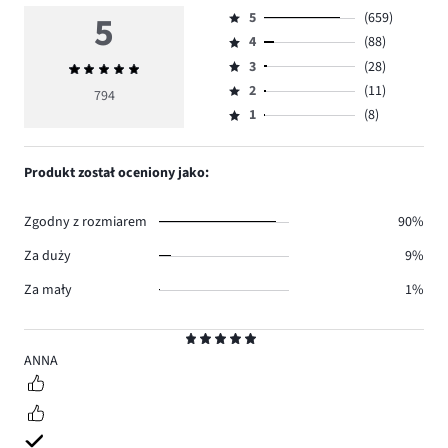
5
5
(659)
Ocena
4
(88)
5,
Ocena
ilość
3
(28)
Średnia
4,
Ocena
głosów
ocena
ilość
2
(11)
3,
794
Ocena
659.
5
głosów
ilość
1
(8)
2,
Ocena
88.
głosów
ilość
1,
28.
głosów
ilość
Produkt został oceniony jako:
11.
głosów
8.
Zgodny z rozmiarem
90%
Za duży
9%
Za mały
1%
Ocena
5
ANNA