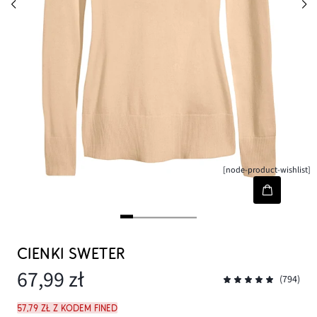
[node-product-wishlist]
CIENKI SWETER
67,99 zł
(794)
57,79 zł z kodem FINED