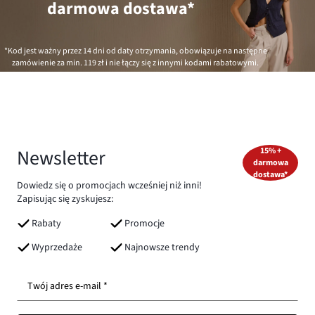
darmowa dostawa*
*Kod jest ważny przez 14 dni od daty otrzymania, obowiązuje na następne
zamówienie za min.
119 zł
i nie łączy się z innymi kodami rabatowymi.
Newsletter
15% +
darmowa
dostawa*
Dowiedz się o promocjach wcześniej niż inni!
Zapisując się zyskujesz:
Rabaty
Promocje
Wyprzedaże
Najnowsze trendy
Twój adres e-mail *