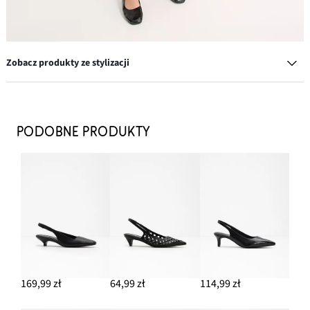
Zobacz produkty ze stylizacji
Spódnica z diagonalu z czystej bawełny
47,99 zł
PODOBNE PRODUKTY
DODAJ DO KOSZYKA
Torebka na ramię w optyce słomkowej
69,99 zł
DODAJ DO KOSZYKA
Kolczyki kółka
64,99 zł
169,99 zł
64,99 zł
114,99 zł
DODAJ DO KOSZYKA