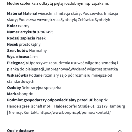
Modne czółenka z odkrytą piętą i ozdobnymi sprzączkami.
Materiał
Materiał wierzchni: Imitacja skóry; Podszewka: Imitacja
skóry; Podeszwa wewnętrzna: Syntetyk; Zelówka: Syntetyk
Kolor
czarny
Numer artykułu
97961495
Rodzaj zapięcia
Pasek
Nosek
prostokątny
Szer. butów
Normalny
Wys. obcasa
4 cm
Pielęgnacja
Uporczywe zabrudzenia usuwać wilgotną szmatką i
pianką do pielęgnacji.,Impregnować,Wycierać wilgotną szmatką
Wskazówka
Podane rozmiary są o pół rozmiaru mniejsze od
standardowych
Ozdoby
Dekoracyjna sprzączka
Marka
bonprix
Podmiot gospodarczy odpowiedzialny przed UE
bonprix
Handelsgesellschaft mbH | Haldesdorfer Straße 61 | 22179 Hamburg
| Niemcy, Kontakt: https://www.bonprix.pl/pomoc/kontakt/
Opcje dostawy