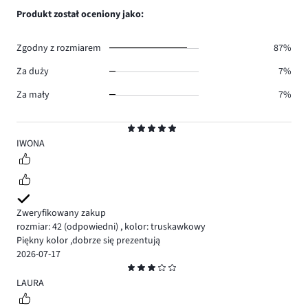
1.
głosów
ilość
Produkt został oceniony jako:
0.
głosów
0.
Zgodny z rozmiarem
87%
Za duży
7%
Za mały
7%
Ocena
5
IWONA
Zweryfikowany zakup
rozmiar: 42
(odpowiedni)
,
kolor: truskawkowy
Piękny kolor ,dobrze się prezentują
2026-07-17
Ocena
3
LAURA