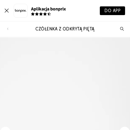
Aplikacja bonprix
DO APP
CZÓŁENKA Z ODKRYTĄ PIĘTĄ
Szu
pr