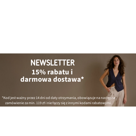
NEWSLETTER
15% rabatu i
darmowa dostawa*
*Kod jest ważny przez 14 dni od daty otrzymania, obowiązuje na następne
zamówienie za min.
119 zł
i nie łączy się z innymi kodami rabatowymi.