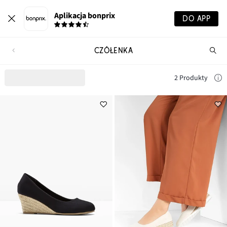
Aplikacja bonprix
DO APP
CZÓŁENKA
Szu
pr
2 Produkty