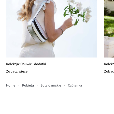
Kolekcja: Obuwie i dodatki
Kolekc
Zobacz więcej
Zobac
Home
Kobieta
Buty damskie
Czółenka