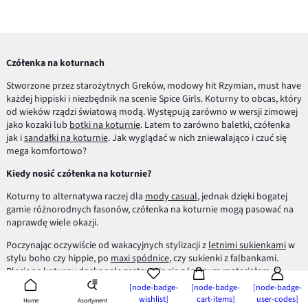
Czółenka na koturnach
Stworzone przez starożytnych Greków, modowy hit Rzymian, must have
każdej hippiski i niezbędnik na scenie Spice Girls. Koturny to obcas, który
od wieków rządzi światową modą. Występują zarówno w wersji zimowej
jako kozaki lub
botki na koturnie
. Latem to zarówno baletki, czółenka
jak i
sandałki na koturnie
. Jak wyglądać w nich zniewalająco i czuć się
mega komfortowo?
Kiedy nosić czółenka na koturnie?
Koturny to alternatywa raczej dla
mody casual
, jednak dzięki bogatej
gamie różnorodnych fasonów, czółenka na koturnie mogą pasować na
naprawdę wiele okazji.
Poczynając oczywiście od wakacyjnych stylizacji z
letnimi sukienkami
w
stylu boho czy hippie, po
maxi spódnice
, czy sukienki z falbankami.
Plecione koturny doskonale zestawiają się z
lnianym
materiałem, a
bardziej oficjalny charakter czółenek sprawia, że taki zestaw sprawdzi się
[node-badge-
[node-badge-
[node-badge-
nawet w bardziej wymagających okolicznościach.
wishlist]
cart-items]
user-codes]
Asortyment
Home