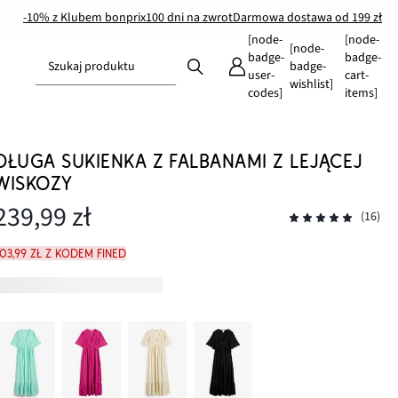
-10% z Klubem bonprix
100 dni na zwrot
Darmowa dostawa od 199 zł
[node-
[node-
[node-
badge-
badge-
Szukaj produktu
badge-
user-
cart-
wishlist]
codes]
items]
DŁUGA SUKIENKA Z FALBANAMI Z LEJĄCEJ
WISKOZY
239,99 zł
(16)
03,99 zł z kodem FINED