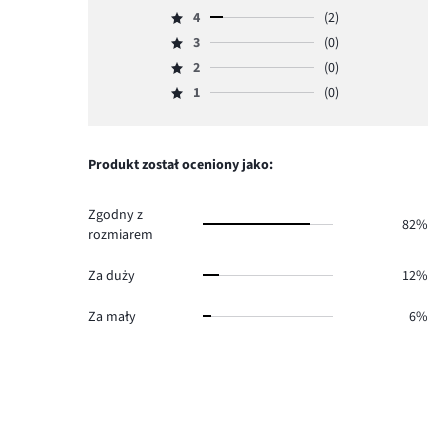
Ocena
4
(2)
5,
Ocena
ilość
3
(0)
4,
Ocena
głosów
ilość
2
(0)
3,
Ocena
14.
głosów
ilość
1
(0)
2,
Ocena
2.
głosów
ilość
1,
0.
głosów
ilość
0.
głosów
Produkt został oceniony jako:
0.
Zgodny z
82%
rozmiarem
Za duży
12%
Za mały
6%