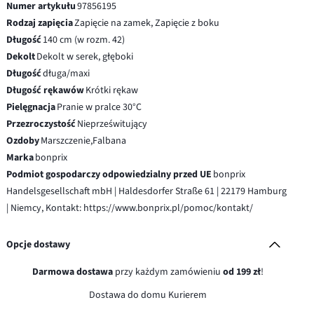
Numer artykułu
97856195
Rodzaj zapięcia
Zapięcie na zamek, Zapięcie z boku
Długość
140 cm (w rozm. 42)
Dekolt
Dekolt w serek, głęboki
Długość
długa/maxi
Długość rękawów
Krótki rękaw
Pielęgnacja
Pranie w pralce 30°C
Przezroczystość
Nieprześwitujący
Ozdoby
Marszczenie,Falbana
Marka
bonprix
Podmiot gospodarczy odpowiedzialny przed UE
bonprix
Handelsgesellschaft mbH | Haldesdorfer Straße 61 | 22179 Hamburg
| Niemcy, Kontakt: https://www.bonprix.pl/pomoc/kontakt/
Opcje dostawy
Darmowa dostawa
przy każdym zamówieniu
od 199 zł
!
Dostawa do domu Kurierem