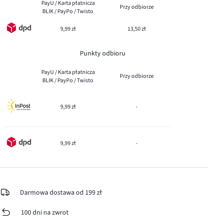
PayU / Karta płatnicza
Przy odbiorze
BLIK / PayPo / Twisto
9,99 zł
13,50 zł
Punkty odbioru
PayU / Karta płatnicza
Przy odbiorze
BLIK / PayPo / Twisto
9,99 zł
-
9,99 zł
-
Darmowa dostawa od 199 zł
100 dni na zwrot