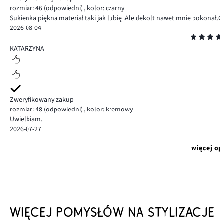
rozmiar: 46
(odpowiedni)
,
kolor: czarny
Sukienka piękna materiał taki jak lubię .Ale dekolt nawet mnie pokonał
2026-08-04
Ocena
5
KATARZYNA
Zweryfikowany zakup
rozmiar: 48
(odpowiedni)
,
kolor: kremowy
Uwielbiam.
2026-07-27
więcej o
WIĘCEJ POMYSŁÓW NA STYLIZACJE