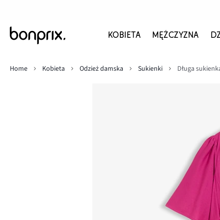
KOBIETA
MĘŻCZYZNA
D
Home
Kobieta
Odzież damska
Sukienki
Długa sukienka