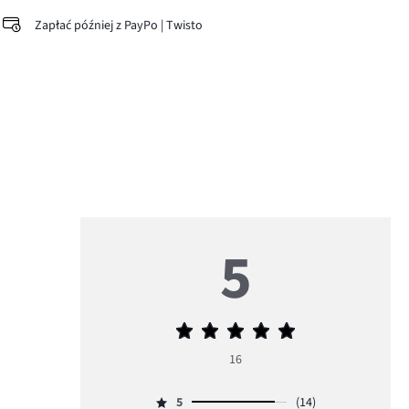
Zapłać później z PayPo | Twisto
5
Średnia
ocena
16
5
5
(14)