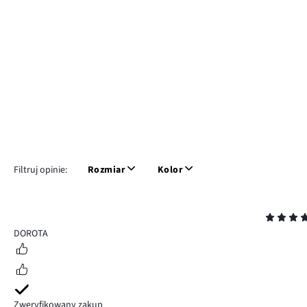
Filtruj opinie:
Rozmiar
Kolor
Ocena
5
DOROTA
Zweryfikowany zakup