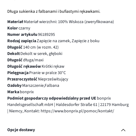
Długa sukienka z falbanami i bufiastymi rękawkami.
Materiał
Materiał wierzchni: 100% Wiskoza (zweryfikowana)
Kolor
czarny
Numer artykułu
96189295
Rodzaj zapięcia
Zapięcie na zamek, Zapięcie z boku
Długość
140 cm (w rozm. 42)
Dekolt
Dekolt w serek, głęboki
Długość
długa/maxi
Długość rękawów
Krótki rękaw
Pielęgnacja
Pranie w pralce 30°C
Przezroczystość
Nieprześwitujący
Ozdoby
Marszczenie,Falbana
Marka
bonprix
Podmiot gospodarczy odpowiedzialny przed UE
bonprix
Handelsgesellschaft mbH | Haldesdorfer Straße 61 | 22179 Hamburg
| Niemcy, Kontakt: https://www.bonprix.pl/pomoc/kontakt/
Opcje dostawy