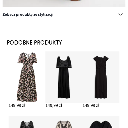
Zobacz produkty ze stylizacji
Łańcuszek
54,99 zł
PODOBNE PRODUKTY
DODAJ DO KOSZYKA
Łańcuszek
Nowa
37,99 zł
-20%
47,99 zł
Przeceniono
cena
z
to
DODAJ DO KOSZYKA
ceny
47,99 zł
Klapki
149,99 zł
149,99 zł
149,99 zł
149,99 zł
DODAJ DO KOSZYKA