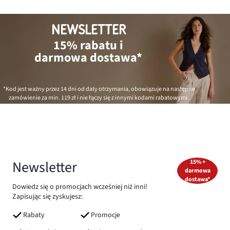
NEWSLETTER
15% rabatu i
darmowa dostawa*
*Kod jest ważny przez 14 dni od daty otrzymania, obowiązuje na następne
zamówienie za min.
119 zł
i nie łączy się z innymi kodami rabatowymi.
Newsletter
15% +
darmowa
dostawa*
Dowiedz się o promocjach wcześniej niż inni!
Zapisując się zyskujesz:
Rabaty
Promocje