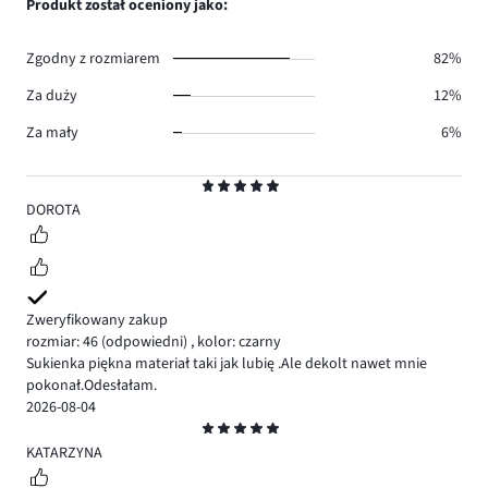
Produkt został oceniony jako:
0.
głosów
0.
Zgodny z rozmiarem
82%
Za duży
12%
Za mały
6%
Ocena
5
DOROTA
Zweryfikowany zakup
rozmiar: 46
(odpowiedni)
,
kolor: czarny
Sukienka piękna materiał taki jak lubię .Ale dekolt nawet mnie
pokonał.Odesłałam.
2026-08-04
Ocena
5
KATARZYNA