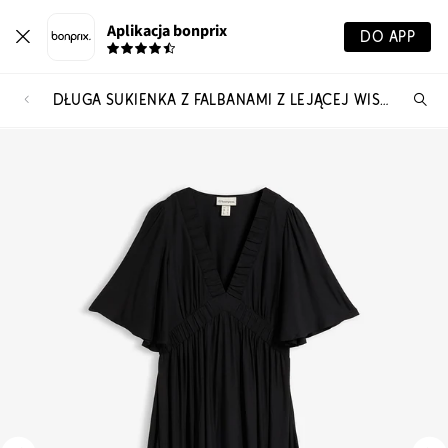
Aplikacja bonprix
DO APP
DŁUGA SUKIENKA Z FALBANAMI Z LEJĄCEJ WISKOZY
Szu
pr