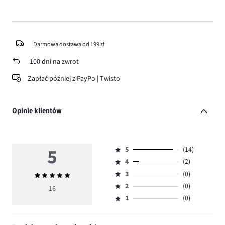
Darmowa dostawa od 199 zł
100 dni na zwrot
Zapłać później z PayPo | Twisto
Opinie klientów
5
5
(14)
Ocena
4
(2)
5,
Ocena
ilość
3
(0)
Średnia
4,
Ocena
głosów
ocena
ilość
2
(0)
3,
16
Ocena
14.
5
głosów
ilość
1
(0)
2,
Ocena
2.
głosów
ilość
1,
0.
głosów
ilość