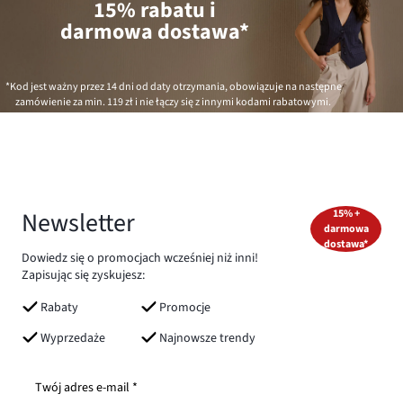
15% rabatu i
darmowa dostawa*
*Kod jest ważny przez 14 dni od daty otrzymania, obowiązuje na następne
zamówienie za min.
119 zł
i nie łączy się z innymi kodami rabatowymi.
Newsletter
15% +
darmowa
dostawa*
Dowiedz się o promocjach wcześniej niż inni!
Zapisując się zyskujesz:
Rabaty
Promocje
Wyprzedaże
Najnowsze trendy
Twój adres e-mail *