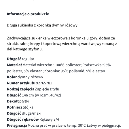
Informacje o produkcie
Długa sukienka z koronką dymny różowy
Zachwycająca sukienka wieczorowa z koronką u góry, dołem ze
strukturalnej krepy i kopertową wierzchnią warstwą wykonaną z
delikatnego szyfonu.
Długość
regular
Materiał
Materiał wierzchni: 100% poliester; Podszewka: 95%
poliester, 5% elastan; Koronka: 95% poliamid, 5% elastan
Kolor
dymny różowy
Numer artykułu
92765781
Rodzaj zapięcia
Zapięcie z tyłu
Długość
146 cm (w rozm. 40/42)
Dekolt
płytki
Kołnierz
Stójka
Długość
długa/maxi
Długość rękawów
Rękawy 3/4
Pielęgnacja
Można prać w pralce w temp. 30°C Łatwy w pielęgnacji,