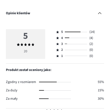
Opinie klientów
5
5
(14)
Ocena
4
(4)
5,
Ocena
ilość
3
(2)
Średnia
4,
Ocena
głosów
ocena
ilość
2
(0)
3,
20
Ocena
14.
5
głosów
ilość
1
(0)
2,
Ocena
4.
głosów
ilość
1,
2.
głosów
ilość
Produkt został oceniony jako:
0.
głosów
0.
Zgodny z rozmiarem
55%
Za duży
15%
Za mały
30%