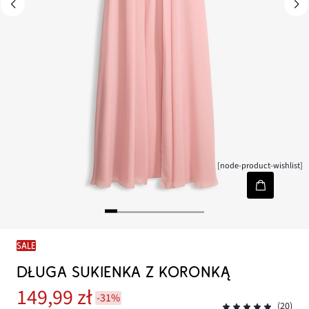
[node-product-wishlist]
SALE
DŁUGA SUKIENKA Z KORONKĄ
149,99 zł
-31%
(20)