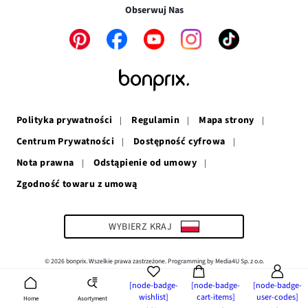
w
nowym
oknie
Obserwuj Nas
nowym
oknie
oknie
Link
Link
Link
Link
Link
otwiera
otwiera
otwiera
otwiera
otwiera
się
się
się
się
się
w
w
w
w
w
nowym
nowym
nowym
nowym
nowym
oknie
oknie
oknie
oknie
oknie
Polityka prywatności
Regulamin
Mapa strony
Centrum Prywatności
Dostępność cyfrowa
Nota prawna
Odstąpienie od umowy
Zgodność towaru z umową
Link
otwiera
się
w
WYBIERZ KRAJ
nowym
oknie
© 2026 bonprix. Wszelkie prawa zastrzeżone. Programming by Media4U Sp. z o.o.
[node-badge-
[node-badge-
[node-badge-
wishlist]
cart-items]
user-codes]
Asortyment
Home