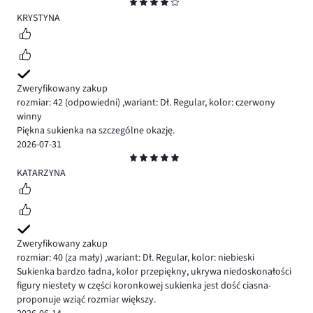
Ocena
4
KRYSTYNA
Zweryfikowany zakup
rozmiar: 42
(odpowiedni)
,
wariant: Dł. Regular,
kolor: czerwony
winny
Piękna sukienka na szczególne okazję.
2026-07-31
Ocena
5
KATARZYNA
Zweryfikowany zakup
rozmiar: 40
(za mały)
,
wariant: Dł. Regular,
kolor: niebieski
Sukienka bardzo ładna, kolor przepiękny, ukrywa niedoskonałości
figury niestety w części koronkowej sukienka jest dość ciasna-
proponuje wziąć rozmiar większy.