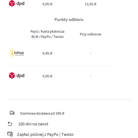
9,99 zł
13,50 zł
Punkty odbioru
PayU / Karta płatnicza
Przy odbiorze
BLIK / PayPo / Twisto
9,99 zł
-
9,99 zł
-
Darmowa dostawa od 199 zł
100 dni na zwrot
Zapłać później z PayPo | Twisto