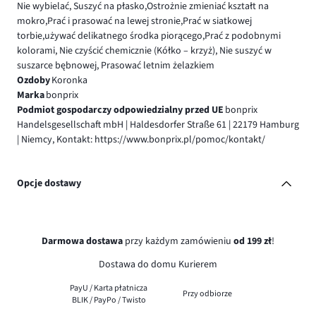
Nie wybielać, Suszyć na płasko,Ostrożnie zmieniać kształt na
mokro,Prać i prasować na lewej stronie,Prać w siatkowej
torbie,używać delikatnego środka piorącego,Prać z podobnymi
kolorami, Nie czyścić chemicznie (Kółko – krzyż), Nie suszyć w
suszarce bębnowej, Prasować letnim żelazkiem
Ozdoby
Koronka
Marka
bonprix
Podmiot gospodarczy odpowiedzialny przed UE
bonprix
Handelsgesellschaft mbH | Haldesdorfer Straße 61 | 22179 Hamburg
| Niemcy, Kontakt: https://www.bonprix.pl/pomoc/kontakt/
Opcje dostawy
Darmowa dostawa
przy każdym zamówieniu
od 199 zł
!
Dostawa do domu Kurierem
PayU / Karta płatnicza
Przy odbiorze
BLIK / PayPo / Twisto