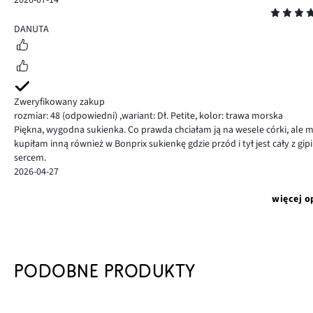
Ocena
5
DANUTA
Zweryfikowany zakup
rozmiar: 48
(odpowiedni)
,
wariant: Dł. Petite,
kolor: trawa morska
Piękna, wygodna sukienka. Co prawda chciałam ją na wesele córki, ale m
kupiłam inną również w Bonprix sukienkę gdzie przód i tył jest cały z g
sercem.
2026-04-27
więcej o
PODOBNE PRODUKTY