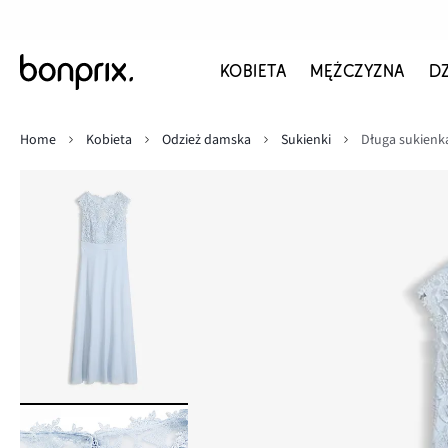
KOBIETA
MĘŻCZYZNA
D
Home
Kobieta
Odzież damska
Sukienki
Długa sukienk