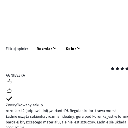
Filtruj opinie:
Rozmiar
Kolor
Ocena
5
AGNIESZKA
Zweryfikowany zakup
rozmiar: 42
(odpowiedni)
,
wariant: Dł. Regular,
kolor: trawa morska
Ładnie uszyta sukienka , rozmiar idealny, góra pod koronką jest w formie
bardziej błyszczącego materiału, ale nie jest sztuczny. Ładnie się układa
2026-07-14