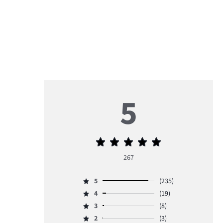
5
Średnia
ocena
267
5
5
(235)
Ocena
4
(19)
5,
Ocena
ilość
3
(8)
4,
Ocena
głosów
ilość
2
(3)
3,
Ocena