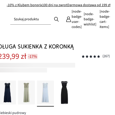
-10% z Klubem bonprix
100 dni na zwrot
Darmowa dostawa od 199 zł
[node-
[node-
[node-
badge-
badge-
Szukaj produktu
badge-
user-
cart-
wishlist]
codes]
items]
DŁUGA SUKIENKA Z KORONKĄ
239,99 zł
-17%
(267)
iebieski pudrowy