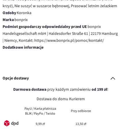
krzyż), Nie suszyć w suszarce bębnowej, Prasować letnim żelazkiem
Ozdoby
Koronka
Marka
bonprix
Podmiot gospodarczy odpowiedzialny przed UE
bonprix
Handelsgesellschaft mbH | Haldesdorfer Straße 61 | 22179 Hamburg
| Niemcy, Kontakt: https://www.bonprix.pl/pomoc/kontakt/
Dodatkowe informacje
Opcje dostawy
Darmowa dostawa
przy każdym zamówieniu
od 199 zł
!
Dostawa do domu Kurierem
PayU / Karta płatnicza
Przy odbiorze
BLIK / PayPo / Twisto
9,99 zł
13,50 zł