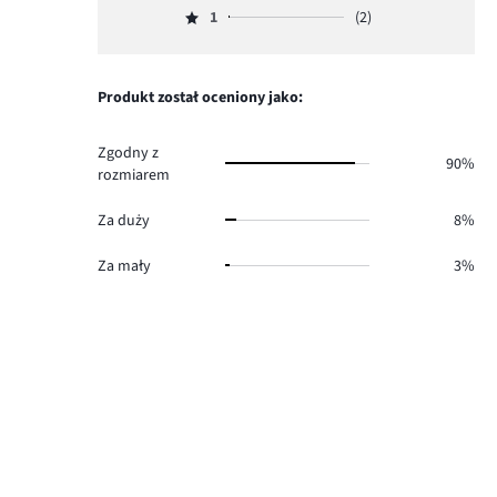
235.
głosów
ilość
1
(2)
2,
Ocena
19.
głosów
ilość
1,
8.
głosów
ilość
3.
głosów
Produkt został oceniony jako:
2.
Zgodny z
90%
rozmiarem
Za duży
8%
Za mały
3%