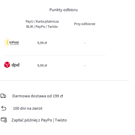
Punkty odbioru
PayU / Karta płatnicza
Przy odbiorze
BLIK / PayPo / Twisto
9,99 zł
-
9,99 zł
-
Darmowa dostawa od 199 zł
100 dni na zwrot
Zapłać później z PayPo | Twisto