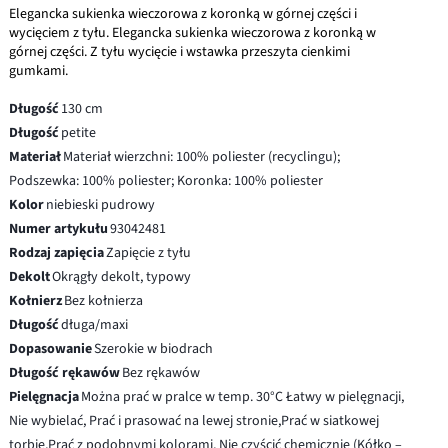
Elegancka sukienka wieczorowa z koronką w górnej części i
wycięciem z tyłu. Elegancka sukienka wieczorowa z koronką w
górnej części. Z tyłu wycięcie i wstawka przeszyta cienkimi
gumkami.
Długość
130 cm
Długość
petite
Materiał
Materiał wierzchni: 100% poliester (recyclingu);
Podszewka: 100% poliester; Koronka: 100% poliester
Kolor
niebieski pudrowy
Numer artykułu
93042481
Rodzaj zapięcia
Zapięcie z tyłu
Dekolt
Okrągły dekolt, typowy
Kołnierz
Bez kołnierza
Długość
długa/maxi
Dopasowanie
Szerokie w biodrach
Długość rękawów
Bez rękawów
Pielęgnacja
Można prać w pralce w temp. 30°C Łatwy w pielęgnacji,
Nie wybielać, Prać i prasować na lewej stronie,Prać w siatkowej
torbie,Prać z podobnymi kolorami, Nie czyścić chemicznie (Kółko –