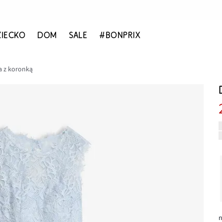
ZIECKO
DOM
SALE
#BONPRIX
a z koronką
n