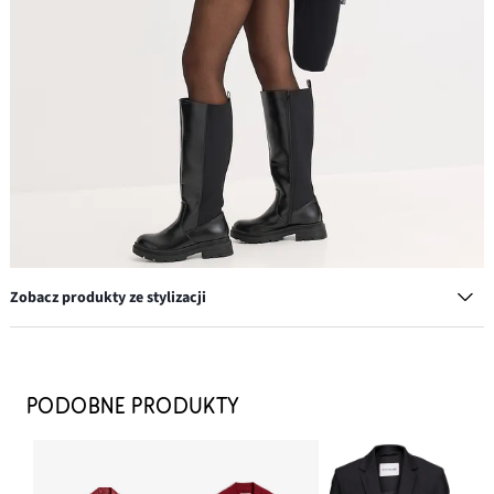
Zobacz produkty ze stylizacji
Kozaki
164,99 zł
PODOBNE PRODUKTY
DODAJ DO KOSZYKA
Bransoletka