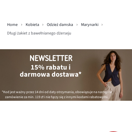
Home
Kobieta
Odzież damska
Marynarki
Długi żakiet z bawełnianego dżerseju
NEWSLETTER
15% rabatu i
darmowa dostawa*
*Kod jest ważny przez 14 dni od daty otrzymania, obowiązuje na następne
zamówienie za min.
119 zł
i nie łączy się z innymi kodami rabatowymi.