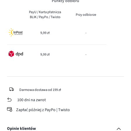
Punkty odbioru
PayU / Karta płatnicza
Przy odbiorze
BLIK / PayPo / Twisto
9,99 zł
-
9,99 zł
-
Darmowa dostawa od 199 zł
100 dni na zwrot
Zapłać później z PayPo | Twisto
Opinie klientów