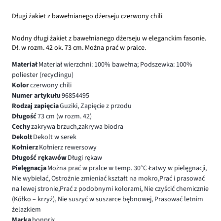
Długi żakiet z bawełnianego dżerseju czerwony chili
Modny długi żakiet z bawełnianego dżerseju w eleganckim fasonie.
Dł. w rozm. 42 ok. 73 cm. Można prać w pralce.
Materiał
Materiał wierzchni: 100% bawełna; Podszewka: 100%
poliester (recyclingu)
Kolor
czerwony chili
Numer artykułu
96854495
Rodzaj zapięcia
Guziki, Zapięcie z przodu
Długość
73 cm (w rozm. 42)
Cechy
zakrywa brzuch,zakrywa biodra
Dekolt
Dekolt w serek
Kołnierz
Kołnierz rewersowy
Długość rękawów
Długi rękaw
Pielęgnacja
Można prać w pralce w temp. 30°C Łatwy w pielęgnacji,
Nie wybielać, Ostrożnie zmieniać kształt na mokro,Prać i prasować
na lewej stronie,Prać z podobnymi kolorami, Nie czyścić chemicznie
(Kółko – krzyż), Nie suszyć w suszarce bębnowej, Prasować letnim
żelazkiem
Marka
bonprix