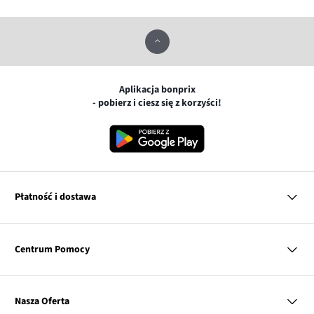
Aplikacja bonprix
- pobierz i ciesz się z korzyści!
Płatność i dostawa
MasterCard
Centrum Pomocy
Płatność online (PayU)
VISA
BLIK
Pytania i odpowiedzi
Google pay
Dostawa i płatność
Nasza Oferta
Zwroty i reklamacje
Apple pay