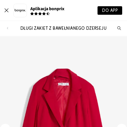
Aplikacja bonprix
DO APP
DŁUGI ŻAKIET Z BAWEŁNIANEGO DŻERSEJU
Szu
pr