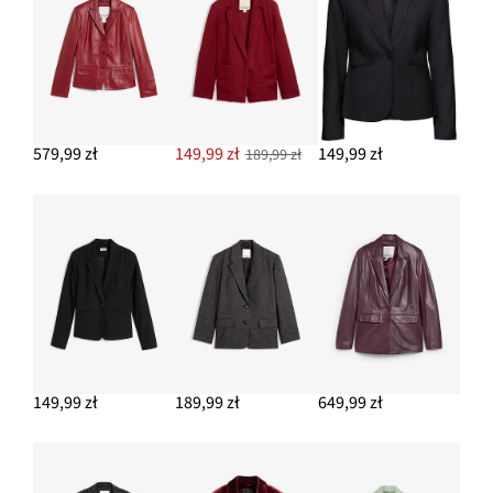
52,99 zł
DODAJ DO KOSZYKA
Półprzezroczyste rajstopy, 30 DEN, 2 pary
45,98 zł
579,99 zł
149,99 zł
149,99 zł
189,99 zł
DODAJ DO KOSZYKA
Sweter z prążkowanej dzianiny
54,99 zł
DODAJ DO KOSZYKA
149,99 zł
189,99 zł
649,99 zł