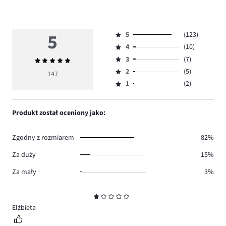
5
5
(123)
Ocena
4
(10)
5,
Ocena
ilość
3
(7)
Średnia
4,
Ocena
głosów
ocena
ilość
2
(5)
3,
147
Ocena
123.
5
głosów
ilość
1
(2)
2,
Ocena
10.
głosów
ilość
1,
7.
głosów
ilość
Produkt został oceniony jako:
5.
głosów
2.
Zgodny z rozmiarem
82%
Za duży
15%
Za mały
3%
Ocena
1
Elżbieta