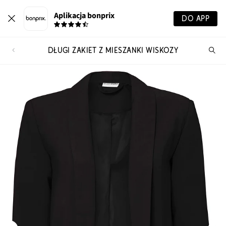
Aplikacja bonprix
DO APP
DŁUGI ŻAKIET Z MIESZANKI WISKOZY
Szu
pr