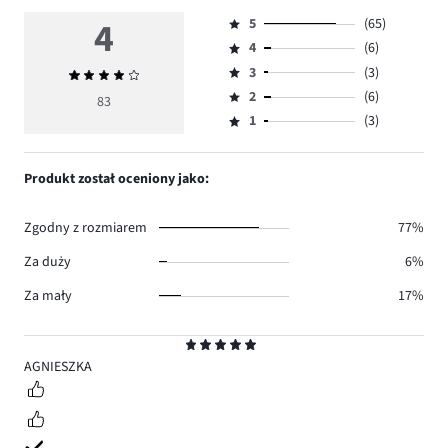
4
5
(65)
Ocena
4
(6)
5,
Ocena
ilość
3
(3)
Średnia
4,
Ocena
głosów
ocena
ilość
2
(6)
3,
83
Ocena
65.
4
głosów
ilość
1
(3)
2,
Ocena
6.
głosów
ilość
1,
3.
głosów
ilość
Produkt został oceniony jako:
6.
głosów
3.
Zgodny z rozmiarem
77%
Za duży
6%
Za mały
17%
Ocena
5
AGNIESZKA