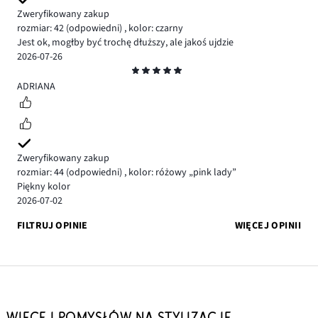
Zweryfikowany zakup
rozmiar: 42
(odpowiedni)
,
kolor: czarny
Jest ok, mogłby być trochę dłuższy, ale jakoś ujdzie
2026-07-26
Ocena
5
ADRIANA
Zweryfikowany zakup
rozmiar: 44
(odpowiedni)
,
kolor: różowy „pink lady”
Piękny kolor
2026-07-02
FILTRUJ OPINIE
WIĘCEJ OPINII
WIĘCEJ POMYSŁÓW NA STYLIZACJE