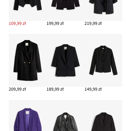
DODAJ DO KOSZYKA
Kolczyki wkrętki w optyce młotkowania
54,99 zł
109,99 zł
199,99 zł
219,99 zł
DODAJ DO KOSZYKA
Baleriny z odkrytymi piętami
64,99 zł
DODAJ DO KOSZYKA
209,99 zł
189,99 zł
149,99 zł