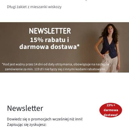
Długi żakiet z mieszanki wiskozy
NEWSLETTER
15% rabatu i
darmowa dostawa*
*Kod jest ważny przez 14 dni od daty otrzymania, obowiązuje na następne
zamówienie za min.
119 zł
i nie łączy się z innymi kodami rabatowymi.
Newsletter
15% +
darmowa
dostawa*
Dowiedz się o promocjach wcześniej niż inni!
Zapisując się zyskujesz: