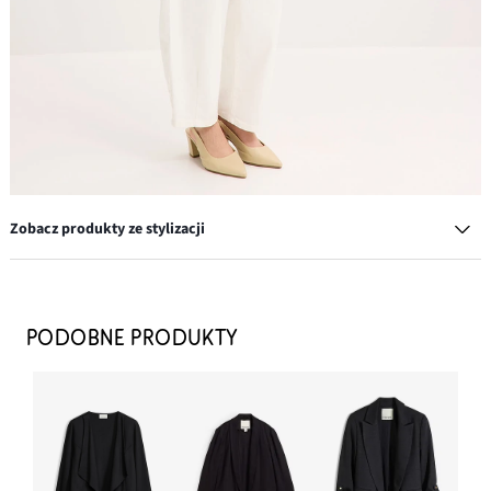
Zobacz produkty ze stylizacji
Jeansy wide leg, średni stan, pełna długość, z niewielką
domieszką stretchu
PODOBNE PRODUKTY
142,99 zł
DODAJ DO KOSZYKA
Długi żakiet z mieszanki wiskozy
179,99 zł