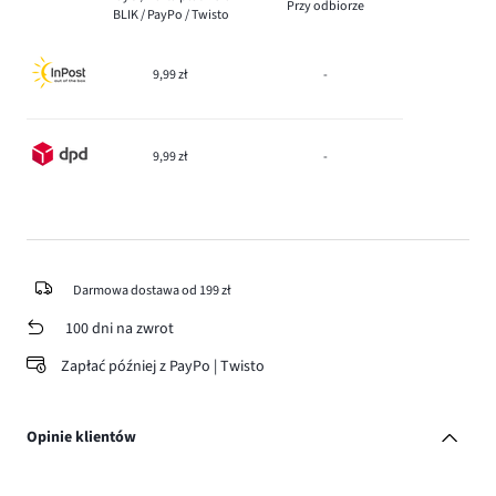
Przy odbiorze
BLIK / PayPo / Twisto
9,99 zł
-
9,99 zł
-
Darmowa dostawa od 199 zł
100 dni na zwrot
Zapłać później z PayPo | Twisto
Opinie klientów