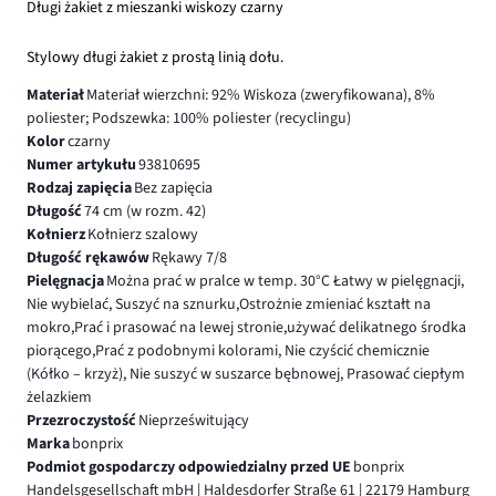
Długi żakiet z mieszanki wiskozy czarny
Stylowy długi żakiet z prostą linią dołu.
Materiał
Materiał wierzchni: 92% Wiskoza (zweryfikowana), 8%
poliester; Podszewka: 100% poliester (recyclingu)
Kolor
czarny
Numer artykułu
93810695
Rodzaj zapięcia
Bez zapięcia
Długość
74 cm (w rozm. 42)
Kołnierz
Kołnierz szalowy
Długość rękawów
Rękawy 7/8
Pielęgnacja
Można prać w pralce w temp. 30°C Łatwy w pielęgnacji,
Nie wybielać, Suszyć na sznurku,Ostrożnie zmieniać kształt na
mokro,Prać i prasować na lewej stronie,używać delikatnego środka
piorącego,Prać z podobnymi kolorami, Nie czyścić chemicznie
(Kółko – krzyż), Nie suszyć w suszarce bębnowej, Prasować ciepłym
żelazkiem
Przezroczystość
Nieprześwitujący
Marka
bonprix
Podmiot gospodarczy odpowiedzialny przed UE
bonprix
Handelsgesellschaft mbH | Haldesdorfer Straße 61 | 22179 Hamburg