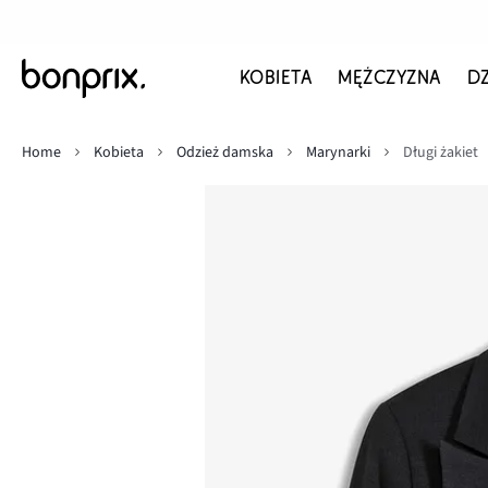
KOBIETA
MĘŻCZYZNA
D
Home
Kobieta
Odzież damska
Marynarki
Długi żakiet