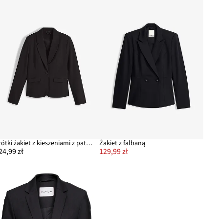
Krótki żakiet z kieszeniami z patkami
Żakiet z falbaną
24,99 zł
129,99 zł