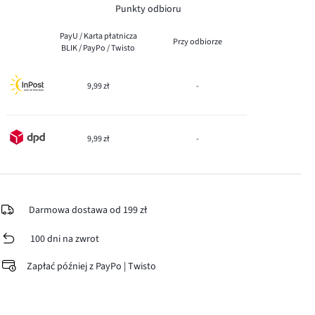
Punkty odbioru
PayU / Karta płatnicza
Przy odbiorze
BLIK / PayPo / Twisto
9,99 zł
-
9,99 zł
-
Darmowa dostawa od 199 zł
100 dni na zwrot
Zapłać później z PayPo | Twisto