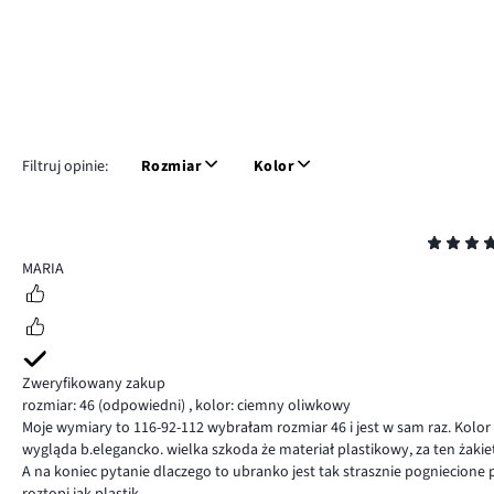
Filtruj opinie:
Rozmiar
Kolor
Ocena
4
MARIA
Zweryfikowany zakup
rozmiar: 46
(odpowiedni)
,
kolor: ciemny oliwkowy
Moje wymiary to 116-92-112 wybrałam rozmiar 46 i jest w sam raz. Kolor
wygląda b.elegancko. wielka szkoda że materiał plastikowy, za ten żakie
A na koniec pytanie dlaczego to ubranko jest tak strasznie pogniecione
roztopi jak plastik.