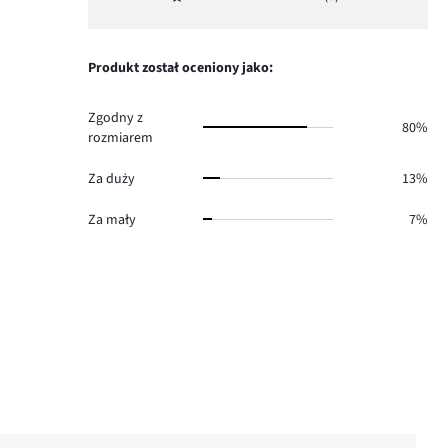
Ocena
2.
głosów
ilość
1,
0.
głosów
ilość
0.
głosów
Produkt został oceniony jako:
0.
Zgodny z
80%
rozmiarem
Za duży
13%
Za mały
7%