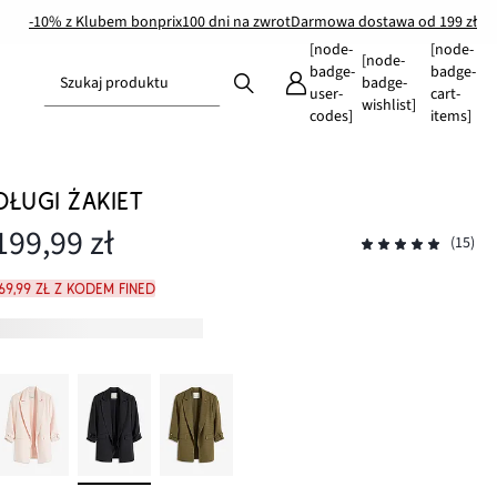
-10% z Klubem bonprix
100 dni na zwrot
Darmowa dostawa od 199 zł
[node-
[node-
[node-
badge-
badge-
Szukaj produktu
badge-
user-
cart-
wishlist]
codes]
items]
DŁUGI ŻAKIET
199,99 zł
(15)
69,99 zł z kodem FINED