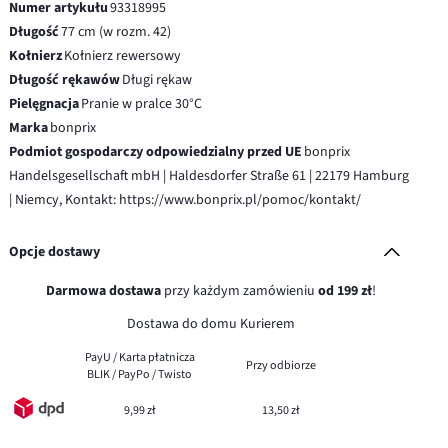
Numer artykułu
93318995
Długość
77 cm (w rozm. 42)
Kołnierz
Kołnierz rewersowy
Długość rękawów
Długi rękaw
Pielęgnacja
Pranie w pralce 30°C
Marka
bonprix
Podmiot gospodarczy odpowiedzialny przed UE
bonprix
Handelsgesellschaft mbH | Haldesdorfer Straße 61 | 22179 Hamburg
| Niemcy, Kontakt: https://www.bonprix.pl/pomoc/kontakt/
Opcje dostawy
Darmowa dostawa
przy każdym zamówieniu
od 199 zł
!
Dostawa do domu Kurierem
PayU / Karta płatnicza
Przy odbiorze
BLIK / PayPo / Twisto
9,99 zł
13,50 zł