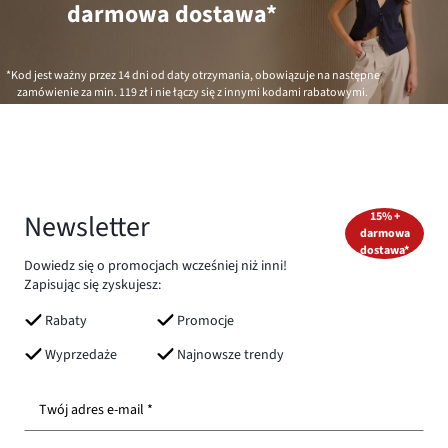
darmowa dostawa*
*Kod jest ważny przez 14 dni od daty otrzymania, obowiązuje na następne
zamówienie za min.
119 zł
i nie łączy się z innymi kodami rabatowymi.
Newsletter
15% +
darmowa
dostawa*
Dowiedz się o promocjach wcześniej niż inni!
Zapisując się zyskujesz:
Rabaty
Promocje
Wyprzedaże
Najnowsze trendy
Twój adres e-mail *