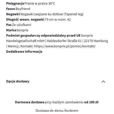
Pielęgnacja
Pranie w pralce 30°C
Fason
Boyfriend
Nogawki
Nogawki zwężane ku dołowi (Tapered leg)
Długość wewn. nogawki
79 cm w rozm. 42
Pas
Ze szlufkami
Marka
bonprix
Podmiot gospodarczy odpowiedzialny przed UE
bonprix
Handelsgesellschaft mbH | Haldesdorfer Straße 61 | 22179 Hamburg
| Niemcy, Kontakt: https://www.bonprix.pl/pomoc/kontakt/
Dodatkowe informacje
Opcje dostawy
Darmowa dostawa
przy każdym zamówieniu
od 199 zł
!
Dostawa do domu Kurierem