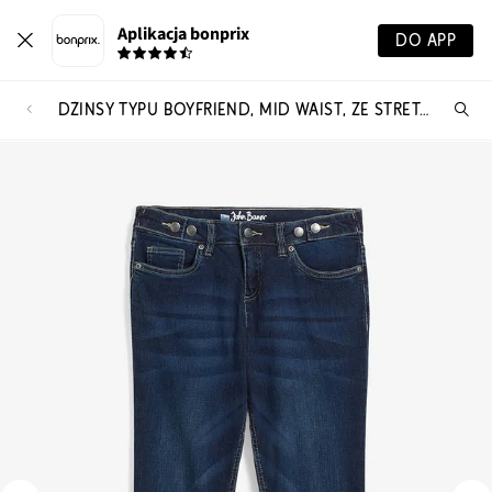
Aplikacja bonprix
DO APP
DŻINSY TYPU BOYFRIEND, MID WAIST, ZE STRETCHEM
Szu
pr