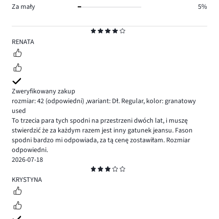
Za mały
5%
Ocena
4
RENATA
Zweryfikowany zakup
rozmiar: 42
(odpowiedni)
,
wariant: Dł. Regular,
kolor: granatowy
used
To trzecia para tych spodni na przestrzeni dwóch lat, i muszę
stwierdzić że za każdym razem jest inny gatunek jeansu. Fason
spodni bardzo mi odpowiada, za tą cenę zostawiłam. Rozmiar
odpowiedni.
2026-07-18
Ocena
3
KRYSTYNA