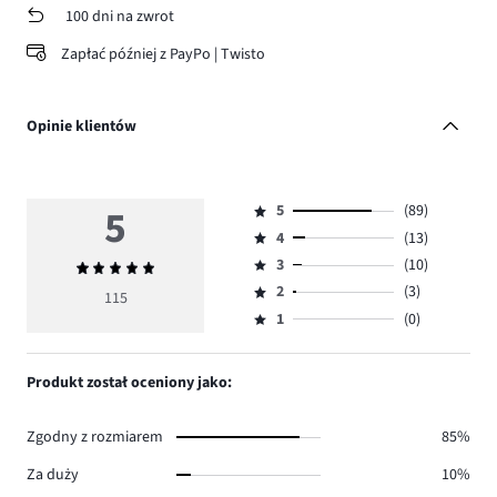
100 dni na zwrot
Zapłać później z PayPo | Twisto
Opinie klientów
5
5
(89)
Ocena
4
(13)
5,
Ocena
ilość
3
(10)
Średnia
4,
Ocena
głosów
ocena
ilość
2
(3)
3,
115
Ocena
89.
5
głosów
ilość
1
(0)
2,
Ocena
13.
głosów
ilość
1,
10.
głosów
ilość
Produkt został oceniony jako:
3.
głosów
0.
Zgodny z rozmiarem
85%
Za duży
10%