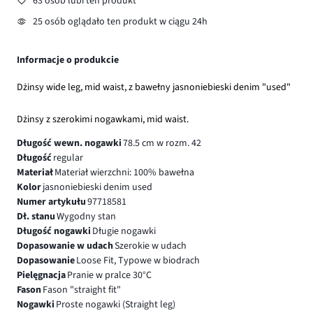
63 osób lubi ten produkt
25 osób oglądało ten produkt w ciągu 24h
Informacje o produkcie
Dżinsy wide leg, mid waist, z bawełny jasnoniebieski denim "used"
Dżinsy z szerokimi nogawkami, mid waist.
Długość wewn. nogawki
78.5 cm w rozm. 42
Długość
regular
Materiał
Materiał wierzchni: 100% bawełna
Kolor
jasnoniebieski denim used
Numer artykułu
97718581
Dł. stanu
Wygodny stan
Długość nogawki
Długie nogawki
Dopasowanie w udach
Szerokie w udach
Dopasowanie
Loose Fit, Typowe w biodrach
Pielęgnacja
Pranie w pralce 30°C
Fason
Fason "straight fit"
Nogawki
Proste nogawki (Straight leg)