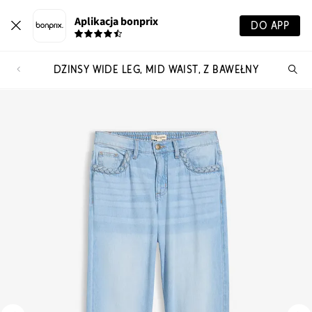
Aplikacja bonprix
DO APP
DŻINSY WIDE LEG, MID WAIST, Z BAWEŁNY
Szu
pr