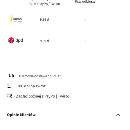
Przy odbiorze
BLIK / PayPo / Twisto
9,99 zł
-
9,99 zł
-
Darmowa dostawa od 199 zł
100 dni na zwrot
Zapłać później z PayPo | Twisto
Opinie klientów