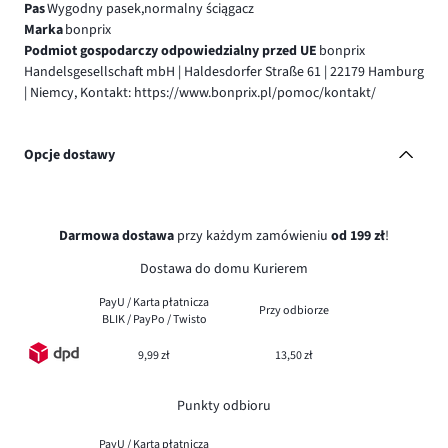
Pas
Wygodny pasek,normalny ściągacz
Marka
bonprix
Podmiot gospodarczy odpowiedzialny przed UE
bonprix
Handelsgesellschaft mbH | Haldesdorfer Straße 61 | 22179 Hamburg
| Niemcy, Kontakt: https://www.bonprix.pl/pomoc/kontakt/
Opcje dostawy
Darmowa dostawa
przy każdym zamówieniu
od 199 zł
!
Dostawa do domu Kurierem
PayU / Karta płatnicza
Przy odbiorze
BLIK / PayPo / Twisto
9,99 zł
13,50 zł
Punkty odbioru
PayU / Karta płatnicza