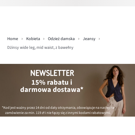
Home
Kobieta
Odzież damska
Jeansy
Dżinsy wide leg, mid waist, z bawełny
NEWSLETTER
15% rabatu i
darmowa dostawa*
*Kod jest ważny przez 14 dni od daty otrzymania, obowiązuje na następne
zamówienie za min.
119 zł
i nie łączy się z innymi kodami rabatowymi.