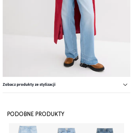
Zobacz produkty ze stylizacji
Długi trencz z paskiem w talii
279,99 zł
PODOBNE PRODUKTY
DODAJ DO KOSZYKA