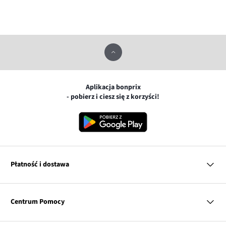
Aplikacja bonprix
- pobierz i ciesz się z korzyści!
Płatność i dostawa
MasterCard
Centrum Pomocy
Płatność online (PayU)
VISA
BLIK
Pytania i odpowiedzi