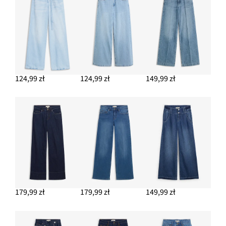
Kolczyki kółka
39,99 zł
DODAJ DO KOSZYKA
Sztyblety
79,99 zł
124,99 zł
124,99 zł
149,99 zł
DODAJ DO KOSZYKA
T-shirt z czystej bawełny organicznej, z haftem
49,99 zł
DODAJ DO KOSZYKA
179,99 zł
179,99 zł
149,99 zł