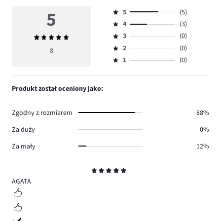
5
5
(5)
Ocena
4
(3)
5,
Ocena
ilość
3
(0)
Średnia
4,
Ocena
głosów
ocena
ilość
2
(0)
3,
8
Ocena
5.
5
głosów
ilość
1
(0)
2,
Ocena
3.
głosów
ilość
1,
0.
głosów
ilość
Produkt został oceniony jako:
0.
głosów
0.
Zgodny z rozmiarem
88%
Za duży
0%
Za mały
12%
Ocena
5
AGATA