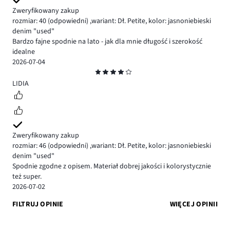
Zweryfikowany zakup
rozmiar: 40
(odpowiedni)
,
wariant: Dł. Petite,
kolor: jasnoniebieski
denim "used"
Bardzo fajne spodnie na lato - jak dla mnie długość i szerokość
idealne
2026-07-04
Ocena
4
LIDIA
Zweryfikowany zakup
rozmiar: 46
(odpowiedni)
,
wariant: Dł. Petite,
kolor: jasnoniebieski
denim "used"
Spodnie zgodne z opisem. Materiał dobrej jakości i kolorystycznie
też super.
2026-07-02
FILTRUJ OPINIE
WIĘCEJ OPINII