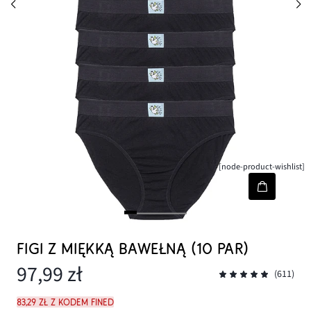
[node-product-wishlist]
FIGI Z MIĘKKĄ BAWEŁNĄ (10 PAR)
97,99 zł
(611)
83,29 zł z kodem FINED