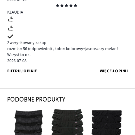
Ocena
5
KLAUDIA
Zweryfikowany zakup
rozmiar: 56
(odpowiedni)
,
kolor: kolorowy+jasnoszary melanż
Wszystko ok.
2026-07-08
FILTRUJ OPINIE
WIĘCEJ OPINII
PODOBNE PRODUKTY