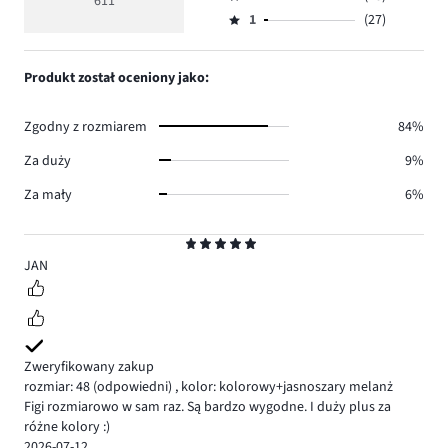
3,
611
Ocena
500.
5
głosów
ilość
1
(27)
2,
Ocena
29.
głosów
ilość
1,
27.
głosów
ilość
Produkt został oceniony jako:
28.
głosów
27.
Zgodny z rozmiarem
84%
Za duży
9%
Za mały
6%
Ocena
5
JAN
Zweryfikowany zakup
rozmiar: 48
(odpowiedni)
,
kolor: kolorowy+jasnoszary melanż
Figi rozmiarowo w sam raz. Są bardzo wygodne. I duży plus za
różne kolory :)
2026-07-12