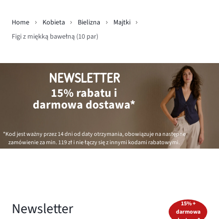
Home
Kobieta
Bielizna
Majtki
Figi z miękką bawełną (10 par)
NEWSLETTER
15% rabatu i
darmowa dostawa*
*Kod jest ważny przez 14 dni od daty otrzymania, obowiązuje na następne
zamówienie za min.
119 zł
i nie łączy się z innymi kodami rabatowymi.
Newsletter
15% +
darmowa