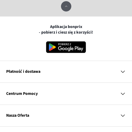
Aplikacja bonprix
- pobierz i ciesz się z korzyści!
Płatność i dostawa
MasterCard
Centrum Pomocy
Płatność online (PayU)
VISA
BLIK
Pytania i odpowiedzi
Google pay
Dostawa i płatność
Nasza Oferta
Zwroty i reklamacje
Apple pay
Pierwszy darmowy zwrot
PayPo
Kobieta
Tabele rozmiarów