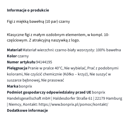
Informacje o produkcie
Figi z miękką bawełną (10 par) czarny
Klasyczne figi z małym ozdobnym elementem, w kompl. 10-
częściowym. Z atrakcyjną naszywką z logo.
Materiał
Materiał wierzchni: czarno-biały wzorzysty: 100% bawełna
Kolor
czarny
Numer artykułu
94144195
Pielęgnacja
Pranie w pralce 40°C, Nie wybielać, Prać z podobnymi
kolorami, Nie czyścić chemicznie (Kółko – krzyż), Nie suszyć w
suszarce bębnowej, Nie prasować
Marka
bonprix
Podmiot gospodarczy odpowiedzialny przed UE
bonprix
Handelsgesellschaft mbH | Haldesdorfer Straße 61 | 22179 Hamburg
| Niemcy, Kontakt: https://www.bonprix.pl/pomoc/kontakt/
Dodatkowe informacje