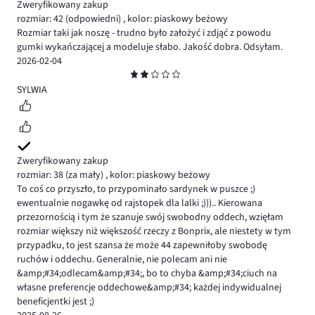
Zweryfikowany zakup
rozmiar: 42
(odpowiedni)
,
kolor: piaskowy beżowy
Rozmiar taki jak noszę - trudno było założyć i zdjąć z powodu
gumki wykańczającej a modeluje słabo. Jakość dobra. Odsyłam.
2026-02-04
Ocena
2
SYLWIA
Zweryfikowany zakup
rozmiar: 38
(za mały)
,
kolor: piaskowy beżowy
To coś co przyszło, to przypominało sardynek w puszce ;)
ewentualnie nogawkę od rajstopek dla lalki ;))).. Kierowana
przezornością i tym że szanuje swój swobodny oddech, wzięłam
rozmiar większy niż większość rzeczy z Bonprix, ale niestety w tym
przypadku, to jest szansa że może 44 zapewniłoby swobodę
ruchów i oddechu. Generalnie, nie polecam ani nie
&amp;#34;odlecam&amp;#34;, bo to chyba &amp;#34;ciuch na
własne preferencje oddechowe&amp;#34; każdej indywidualnej
beneficjentki jest ;)