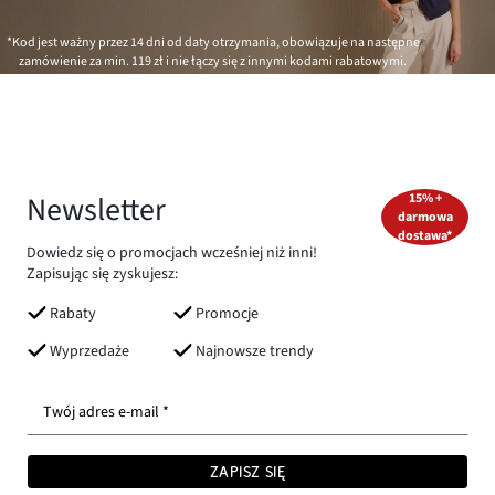
*Kod jest ważny przez 14 dni od daty otrzymania, obowiązuje na następne
zamówienie za min.
119 zł
i nie łączy się z innymi kodami rabatowymi.
Newsletter
15% +
darmowa
dostawa*
Dowiedz się o promocjach wcześniej niż inni!
Zapisując się zyskujesz:
Rabaty
Promocje
Wyprzedaże
Najnowsze trendy
Twój adres e-mail *
ZAPISZ SIĘ