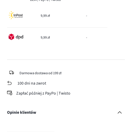
9,99 zł
-
9,99 zł
-
Darmowa dostawa od 199 zł
100 dni na zwrot
Zapłać później z PayPo | Twisto
Opinie klientów