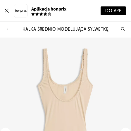
Aplikacja bonprix
DO APP
HALKA ŚREDNIO MODELUJĄCA SYLWETKĘ
Szu
pr