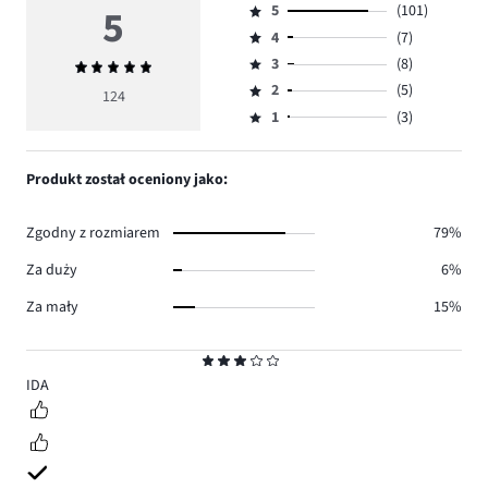
5
5
(101)
Ocena
4
(7)
5,
Ocena
ilość
3
(8)
Średnia
4,
Ocena
głosów
ocena
ilość
2
(5)
3,
124
Ocena
101.
5
głosów
ilość
1
(3)
2,
Ocena
7.
głosów
ilość
1,
8.
głosów
ilość
Produkt został oceniony jako:
5.
głosów
3.
Zgodny z rozmiarem
79%
Za duży
6%
Za mały
15%
Ocena
3
IDA