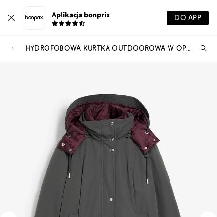
Aplikacja bonprix
DO APP
HYDROFOBOWA KURTKA OUTDOOROWA W OPTYCE 2W1
Szu
pr