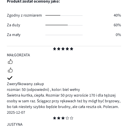
Produkt został oceniony jako:
0.
głosów
0.
Zgodny z rozmiarem
40%
Za duży
60%
Za mały
0%
Ocena
5
MAŁGORZATA
Zweryfikowany zakup
rozmiar: 50
(odpowiedni)
,
kolor: biel wełny
Świetna kurtka, ciepła. Rozmiar 50 przy wzroście 170 i dla tęższej
osoby w sam raz. Ściągacz przy rękawach też by mógł być brązowy,
bo tak niestety szybko będzie brudny, ale cała reszta ok. Polecam.
2025-12-07
Ocena
3
JUSTYNA