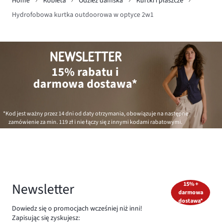
Home
Kobieta
Odzież damska
Kurtki i płaszcze
Hydrofobowa kurtka outdoorowa w optyce 2w1
NEWSLETTER
15% rabatu i
darmowa dostawa*
*Kod jest ważny przez 14 dni od daty otrzymania, obowiązuje na następne
zamówienie za min.
119 zł
i nie łączy się z innymi kodami rabatowymi.
Newsletter
15% +
darmowa
dostawa*
Dowiedz się o promocjach wcześniej niż inni!
Zapisując się zyskujesz: