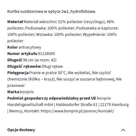
Kurtka outdoorowa w optyce 2w1, hydrofobowa.
Materiał
Materiał wierzchni: 52% poliester (recyclingu), 48%
poliester; Podszewka: 100% poliester; Podszewka w kapturze:
100% poliester; Wstawka: 100% poliester; Wypełnienie: 100%
poliester
Kolor
antracytowy
Numer artykułu
91128095
Długość
96 cm (w rozm. 42)
Długość rękawów
Długi rękaw
Pielęgnacja
Pranie w pralce 30°C, Nie wybielać, Nie czyścić
chemicznie (Kółko – krzyż), Nie suszyć w suszarce bębnowej, Nie
prasować
Marka
bonprix
Podmiot gospodarczy odpowiedzialny przed UE
bonprix
Handelsgesellschaft mbH | Haldesdorfer Straße 61 | 22179 Hamburg
| Niemcy, Kontakt: https://www.bonprix.pl/pomoc/kontakt/
Opcje dostawy