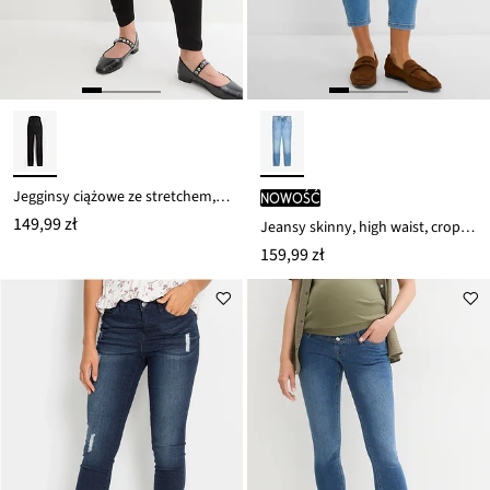
Jegginsy ciążowe ze stretchem, Skinny
nowość
149,99 zł
Jeansy skinny, high waist, cropped
159,99 zł