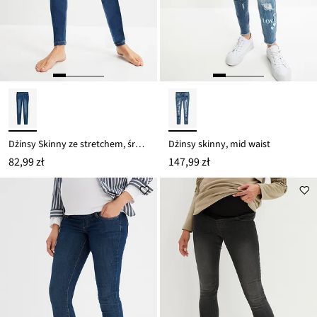
Dżinsy Skinny ze stretchem, średni stan
Dżinsy skinny, mid waist
82,99 zł
147,99 zł