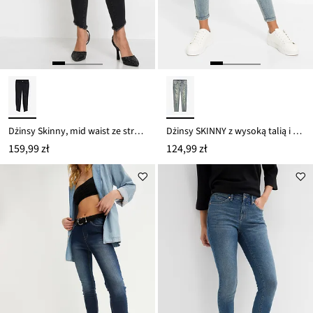
Dżinsy Skinny, mid waist ze stretchem
Dżinsy SKINNY z wysoką talią i ozdobnymi przetarciami
159,99 zł
124,99 zł