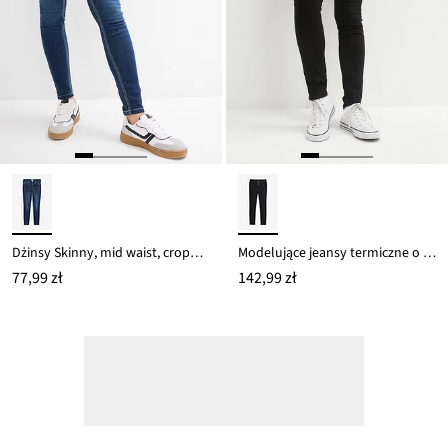
Dżinsy Skinny, mid waist, cropped
Modelujące jeansy termiczne o kroju skinny, high waist
77,99 zł
142,99 zł