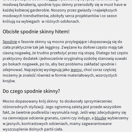
modową fanaberią, spodnie typu skinny przerodziły się w must have w
każdej kobiecej garderobie. Noszony przez gwiazdy i największych
modowych trendsetterów, zdobyły serca projektantów i co sezon
królują na wybiegach w różnych odsłonach.
Obcisłe spodnie skinny hitem!
Spodnie
o fasonie skinny są mocno przylegające i dopasowują się do
ciała praktycznie tak jak legginsy. Zwężane ku dołowi często mają tak
ciasną nogawkę, że trudno przełożyć przez nią stopę. Dlatego też często
praktyczny dodatek i jednocześnie oryginalną ozdobę stanowią suwaki
po bokach nogawek, po to, aby bez problemu zakładać spodnie i
zdejmować. Najczęściej występują jako
jeansy
, choć coraz częściej
możemy je znaleźć również w formie materiałowych, wzorzystych
krojów.
Do czego spodnie skinny?
Mocno dopasowany krój skinny to doskonały sprzymierzeniec
różnorodnych stylizacji. Jego ogromną zaletą jest przede wszystkim
fakt, że świetnie podkreśla i wysmukla nogi. Jeśli więc zdecydujemy się
na ciemniejsze odcienie granatu, czerni czy indygo, a
bluzkę
wybierzemy
w jasnych, kontrastowych odcieniach, mamy zagwarantowane
wyszczuplenie dolnych partii ciała.