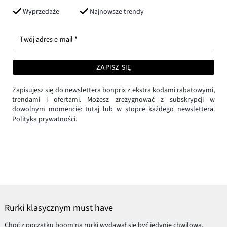
Wyprzedaże
Najnowsze trendy
Twój adres e-mail *
ZAPISZ SIĘ
Zapisujesz się do newslettera bonprix z ekstra kodami rabatowymi,
trendami i ofertami. Możesz zrezygnować z subskrypcji w
dowolnym momencie:
tutaj
lub w stopce każdego newslettera.
Polityka prywatności.
Rurki klasycznym must have
Choć z początku boom na
rurki
wydawał się być jedynie chwilową,