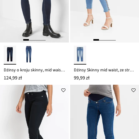
Dżinsy o kroju skinny, mid waist, ze stretchem
Dżinsy Skinny mid waist, ze stretchem
124,99 zł
99,99 zł