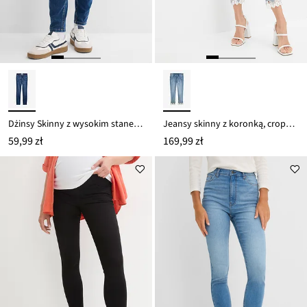
Dżinsy Skinny z wysokim stanem, wygodna talia
Jeansy skinny z koronką, cropped
59,99 zł
169,99 zł