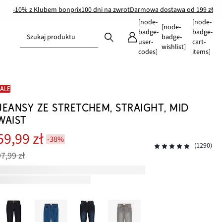
-10% z Klubem bonprix
100 dni na zwrot
Darmowa dostawa od 199 zł
[node-
[node-
[node-
badge-
badge-
Szukaj produktu
badge-
user-
cart-
wishlist]
codes]
items]
SALE
JEANSY ZE STRETCHEM, STRAIGHT, MID
WAIST
59,99 zł
-38%
(1290)
97,99 zł