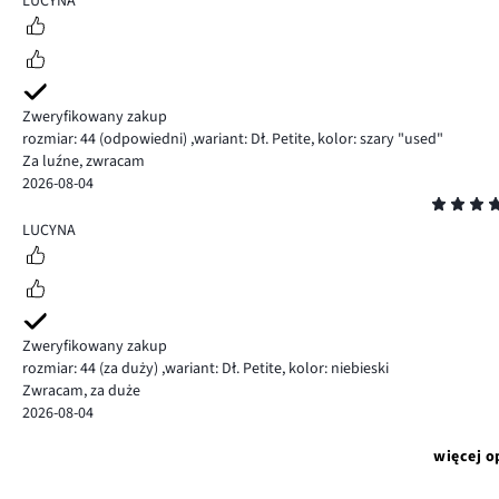
LUCYNA
Zweryfikowany zakup
rozmiar: 44
(odpowiedni)
,
wariant: Dł. Petite,
kolor: szary "used"
Za luźne, zwracam
2026-08-04
Ocena
5
LUCYNA
Zweryfikowany zakup
rozmiar: 44
(za duży)
,
wariant: Dł. Petite,
kolor: niebieski
Zwracam, za duże
2026-08-04
więcej o