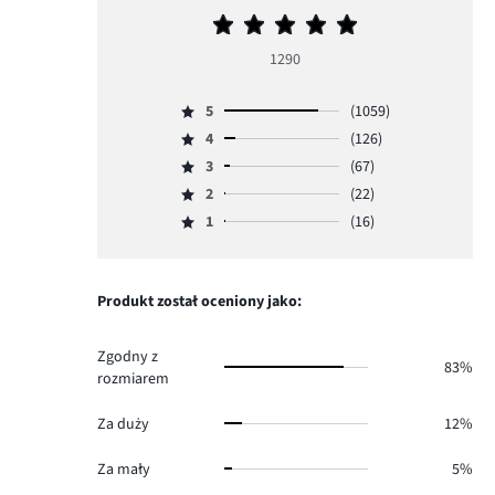
Średnia
ocena
1290
5
5
(1059)
Ocena
4
(126)
5,
Ocena
ilość
3
(67)
4,
Ocena
głosów
ilość
2
(22)
3,
Ocena
1059.
głosów
ilość
1
(16)
2,
Ocena
126.
głosów
ilość
1,
67.
głosów
ilość
22.
głosów
Produkt został oceniony jako:
16.
Zgodny z
83%
rozmiarem
Za duży
12%
Za mały
5%