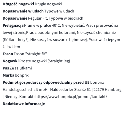
Długość nogawki
Długie nogawki
Dopasowanie w udach
Typowe w udach
Dopasowanie
Regular Fit, Typowe w biodrach
Pielęgnacja
Pranie w pralce 40°C, Nie wybielać, Prać i prasować na
lewej stronie,Prać z podobnymi kolorami, Nie czyścić chemicznie
(Kółko – krzyż), Nie suszyć w suszarce bębnowej, Prasować ciepłym
żelazkiem
Fason
Fason "straight fit"
Nogawki
Proste nogawki (Straight leg)
Pas
Ze szlufkami
Marka
bonprix
Podmiot gospodarczy odpowiedzialny przed UE
bonprix
Handelsgesellschaft mbH | Haldesdorfer Straße 61 | 22179 Hamburg
| Niemcy, Kontakt: https://www.bonprix.pl/pomoc/kontakt/
Dodatkowe informacje