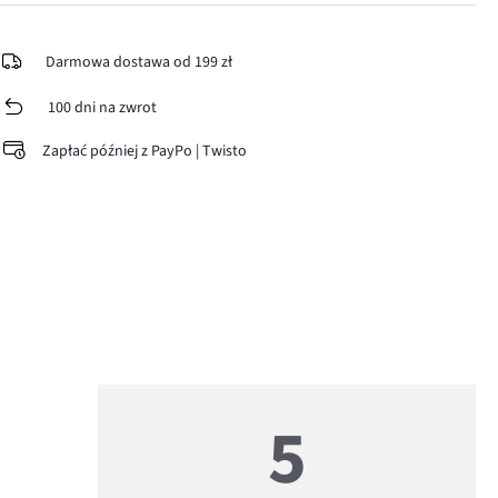
Darmowa dostawa od 199 zł
100 dni na zwrot
Zapłać później z PayPo | Twisto
5