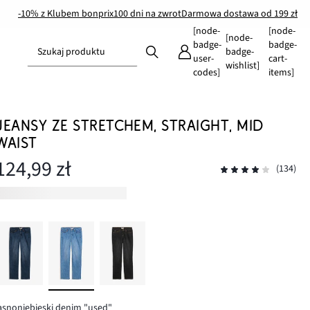
-10% z Klubem bonprix
100 dni na zwrot
Darmowa dostawa od 199 zł
[node-
[node-
[node-
badge-
badge-
Szukaj produktu
badge-
user-
cart-
wishlist]
codes]
items]
JEANSY ZE STRETCHEM, STRAIGHT, MID
WAIST
124,99 zł
(134)
asnoniebieski denim "used"