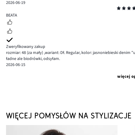
2026-06-19
Ocena
5
BEATA
Zweryfikowany zakup
rozmiar: 48
(za mały)
,
wariant: Dł. Regular,
kolor: jasnoniebieski denim "
ładne ale biodrówki, odsyłam.
2026-06-15
więcej o
WIĘCEJ POMYSŁÓW NA STYLIZACJE