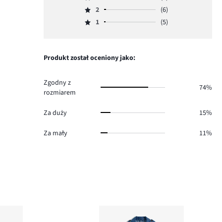
Ocena
głosów
ilość
2
(6)
3,
Ocena
97.
głosów
ilość
1
(5)
2,
Ocena
18.
głosów
ilość
1,
8.
głosów
ilość
6.
głosów
Produkt został oceniony jako:
5.
Zgodny z
74%
rozmiarem
Za duży
15%
Za mały
11%