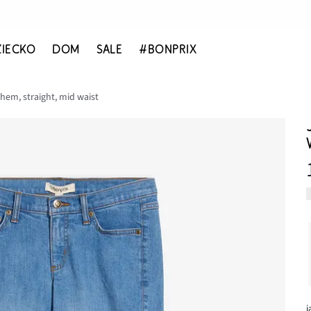
ZIECKO
DOM
SALE
#BONPRIX
hem, straight, mid waist
j