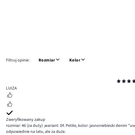
Filtruj opinie:
Rozmiar
Kolor
Ocena
4
LUIZA
Zweryfikowany zakup
rozmiar: 46
(za duży)
,
wariant: Dł. Petite,
kolor: jasnoniebieski denim "us
odpowiednie na lato, ale za duże.