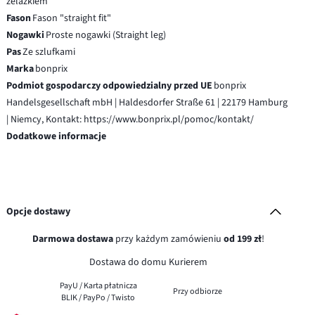
żelazkiem
Fason
Fason "straight fit"
Nogawki
Proste nogawki (Straight leg)
Pas
Ze szlufkami
Marka
bonprix
Podmiot gospodarczy odpowiedzialny przed UE
bonprix
Handelsgesellschaft mbH | Haldesdorfer Straße 61 | 22179 Hamburg
| Niemcy, Kontakt: https://www.bonprix.pl/pomoc/kontakt/
Dodatkowe informacje
Opcje dostawy
Darmowa dostawa
przy każdym zamówieniu
od 199 zł
!
Dostawa do domu Kurierem
PayU / Karta płatnicza
Przy odbiorze
BLIK / PayPo / Twisto