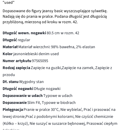
"used"
Dopasowane do figury jeansy basic wyszczuplające sylwetkę.
Nadają się do prania w pralce. Podana długość jest długością
przybliżoną, mierzoną od kroku w rozm. 42.
Długość wewn. nogawki
80.5 cm w rozm. 42
Długość
regular
Materiał
Materiał wierzchni: 98% bawełna, 2% elastan
Kolor
jasnoniebieski denim used
Numer artykułu
97565095
Rodzaj zapięcia
Zapięcie na guziki,Zapięcie na zamek, Zapięcie z
przodu
Dł. stanu
Wygodny stan
Długość nogawki
Długie nogawki
Dopasowanie w udach
Typowe w udach
Dopasowanie
Slim Fit, Typowe w biodrach
Pielęgnacja
Pranie w pralce 30°C, Nie wybielać, Prać i prasować na
lewej stronie,Prać z podobnymi kolorami, Nie czyścić chemicznie
(Kółko – krzyż), Nie suszyć w suszarce bębnowej, Prasować ciepłym