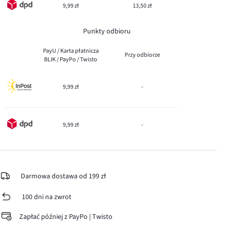
9,99 zł
13,50 zł
Punkty odbioru
PayU / Karta płatnicza
Przy odbiorze
BLIK / PayPo / Twisto
9,99 zł
-
9,99 zł
-
Darmowa dostawa od 199 zł
100 dni na zwrot
Zapłać później z PayPo | Twisto