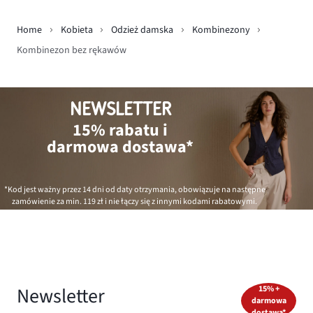
Home
Kobieta
Odzież damska
Kombinezony
Kombinezon bez rękawów
NEWSLETTER
15% rabatu i
darmowa dostawa*
*Kod jest ważny przez 14 dni od daty otrzymania, obowiązuje na następne
zamówienie za min.
119 zł
i nie łączy się z innymi kodami rabatowymi.
Newsletter
15% +
darmowa
dostawa*