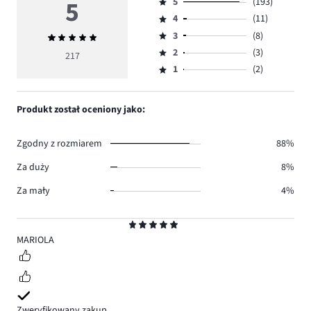
5
5
(193)
Ocena
4
(11)
5,
Ocena
ilość
3
(8)
Średnia
4,
Ocena
głosów
ocena
ilość
2
(3)
3,
217
Ocena
193.
5
głosów
ilość
1
(2)
2,
Ocena
11.
głosów
ilość
1,
8.
głosów
ilość
Produkt został oceniony jako:
3.
głosów
2.
Zgodny z rozmiarem
88%
Za duży
8%
Za mały
4%
Ocena
5
MARIOLA
Zweryfikowany zakup