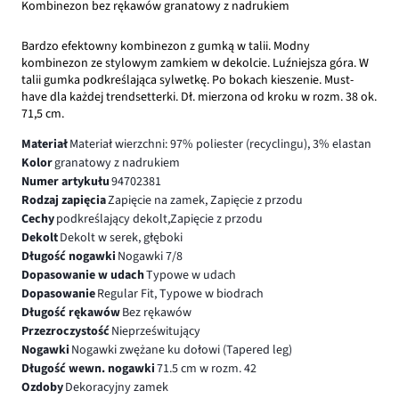
Kombinezon bez rękawów granatowy z nadrukiem
Bardzo efektowny kombinezon z gumką w talii. Modny
kombinezon ze stylowym zamkiem w dekolcie. Luźniejsza góra. W
talii gumka podkreślająca sylwetkę. Po bokach kieszenie. Must-
have dla każdej trendsetterki. Dł. mierzona od kroku w rozm. 38 ok.
71,5 cm.
Materiał
Materiał wierzchni: 97% poliester (recyclingu), 3% elastan
Kolor
granatowy z nadrukiem
Numer artykułu
94702381
Rodzaj zapięcia
Zapięcie na zamek, Zapięcie z przodu
Cechy
podkreślający dekolt,Zapięcie z przodu
Dekolt
Dekolt w serek, głęboki
Długość nogawki
Nogawki 7/8
Dopasowanie w udach
Typowe w udach
Dopasowanie
Regular Fit, Typowe w biodrach
Długość rękawów
Bez rękawów
Przezroczystość
Nieprześwitujący
Nogawki
Nogawki zwężane ku dołowi (Tapered leg)
Długość wewn. nogawki
71.5 cm w rozm. 42
Ozdoby
Dekoracyjny zamek