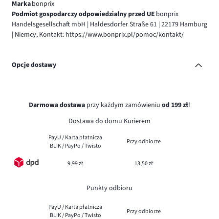
Marka
bonprix
Podmiot gospodarczy odpowiedzialny przed UE
bonprix
Handelsgesellschaft mbH | Haldesdorfer Straße 61 | 22179 Hamburg
| Niemcy, Kontakt: https://www.bonprix.pl/pomoc/kontakt/
Opcje dostawy
Darmowa dostawa
przy każdym zamówieniu
od 199 zł
!
Dostawa do domu Kurierem
PayU / Karta płatnicza
Przy odbiorze
BLIK / PayPo / Twisto
9,99 zł
13,50 zł
Punkty odbioru
PayU / Karta płatnicza
Przy odbiorze
BLIK / PayPo / Twisto