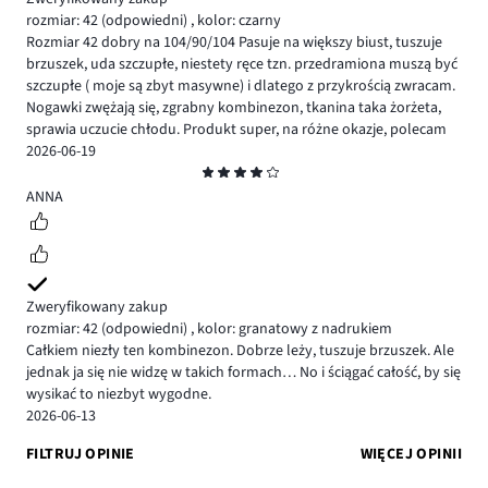
rozmiar: 42
(odpowiedni)
,
kolor: czarny
Rozmiar 42 dobry na 104/90/104 Pasuje na większy biust, tuszuje
brzuszek, uda szczupłe, niestety ręce tzn. przedramiona muszą być
szczupłe ( moje są zbyt masywne) i dlatego z przykrością zwracam.
Nogawki zwężają się, zgrabny kombinezon, tkanina taka żorżeta,
sprawia uczucie chłodu. Produkt super, na różne okazje, polecam
2026-06-19
Ocena
4
ANNA
Zweryfikowany zakup
rozmiar: 42
(odpowiedni)
,
kolor: granatowy z nadrukiem
Całkiem niezły ten kombinezon. Dobrze leży, tuszuje brzuszek. Ale
jednak ja się nie widzę w takich formach… No i ściągać całość, by się
wysikać to niezbyt wygodne.
2026-06-13
FILTRUJ OPINIE
WIĘCEJ OPINII