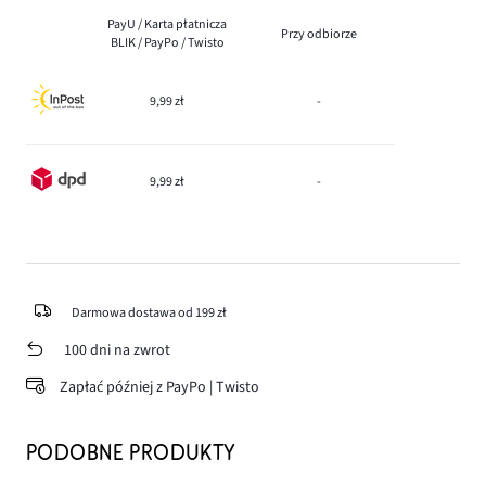
PayU / Karta płatnicza
Przy odbiorze
BLIK / PayPo / Twisto
9,99 zł
-
9,99 zł
-
Darmowa dostawa od 199 zł
100 dni na zwrot
Zapłać później z PayPo | Twisto
PODOBNE PRODUKTY