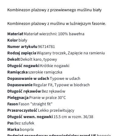
Kombinezon plażowy z przewiewnego muślinu biały
Kombinezon plażowy z muślinu w luźniejszym fasonie.
Materiał
Materiał wierzchni: 100% bawełna
Kolor
biały
Numer artykułu
96714781
Rodzaj zapięcia
Wiązany troczek, Zapięcie na ramieniu
Dekolt
Dekolt karo, typowy
Długość nogawki
Krótkie nogawki
Ramiączka
szerokie ramiączka
Dopasowanie w udach
Typowe w udach
Dopasowanie
Regular Fit, Typowe w biodrach
Długość rękawów
Bez rękawów
Pielęgnacja
Pranie w pralce 30°C
Fason
Fason "straight fit"
Przezroczystość
Lekko prześwitujący
Długość wewn. nogawki
15.5 cm w rozm. 36/38
Pas
Bez szlufek
Marka
bonprix
Podmiot gospodarczy odpowiedzialny przed UE
bonprix