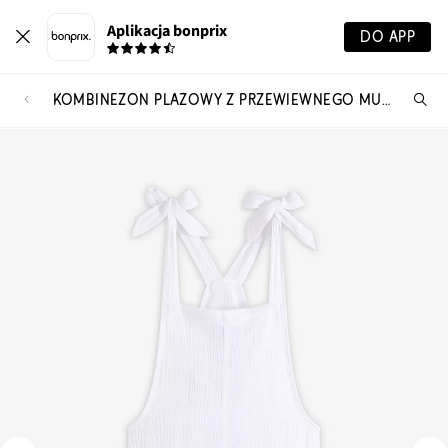
Aplikacja bonprix
DO APP
KOMBINEZON PLAŻOWY Z PRZEWIEWNEGO MUŚLINU
Szu
pr