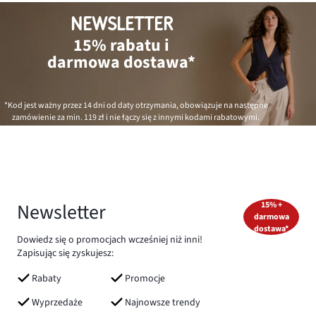
NEWSLETTER
15% rabatu i
darmowa dostawa*
*Kod jest ważny przez 14 dni od daty otrzymania, obowiązuje na następne
zamówienie za min.
119 zł
i nie łączy się z innymi kodami rabatowymi.
Newsletter
15% +
darmowa
dostawa*
Dowiedz się o promocjach wcześniej niż inni!
Zapisując się zyskujesz:
Rabaty
Promocje
Wyprzedaże
Najnowsze trendy