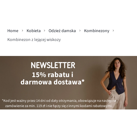
Home
Kobieta
Odzież damska
Kombinezony
Kombinezon z lejącej wiskozy
NEWSLETTER
15% rabatu i
darmowa dostawa*
*Kod jest ważny przez 14 dni od daty otrzymania, obowiązuje na następne
zamówienie za min.
119 zł
i nie łączy się z innymi kodami rabatowymi.