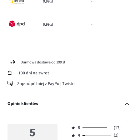
9,99 zł
-
9,99 zł
-
Darmowa dostawa od 199 zł
100 dni na zwrot
Zapłać później z PayPo | Twisto
Opinie klientów
5
5
(17)
Ocena
4
(2)
5,
Ocena