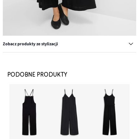
Zobacz produkty ze stylizacji
Kolczyki wkrętki w optyce młotkowania
54,99 zł
PODOBNE PRODUKTY
DODAJ DO KOSZYKA
Torba shopper z płótna ze wzorem w panterkę
79,99 zł
DODAJ DO KOSZYKA
Baleriny z miękkiego materiału
124,99 zł