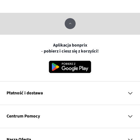
Aplikacja bonprix
- pobierz i ciesz się z korzyści!
Płatność i dostawa
MasterCard
Centrum Pomocy
Płatność online (PayU)
VISA
BLIK
Pytania i odpowiedzi
Google pay
Dostawa i płatność
Nasza Oferta