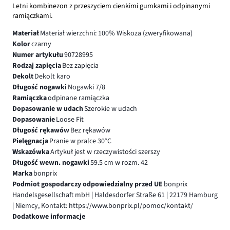
Letni kombinezon z przeszyciem cienkimi gumkami i odpinanymi
ramiączkami.
Materiał
Materiał wierzchni: 100% Wiskoza (zweryfikowana)
Kolor
czarny
Numer artykułu
90728995
Rodzaj zapięcia
Bez zapięcia
Dekolt
Dekolt karo
Długość nogawki
Nogawki 7/8
Ramiączka
odpinane ramiączka
Dopasowanie w udach
Szerokie w udach
Dopasowanie
Loose Fit
Długość rękawów
Bez rękawów
Pielęgnacja
Pranie w pralce 30°C
Wskazówka
Artykuł jest w rzeczywistości szerszy
Długość wewn. nogawki
59.5 cm w rozm. 42
Marka
bonprix
Podmiot gospodarczy odpowiedzialny przed UE
bonprix
Handelsgesellschaft mbH | Haldesdorfer Straße 61 | 22179 Hamburg
| Niemcy, Kontakt: https://www.bonprix.pl/pomoc/kontakt/
Dodatkowe informacje