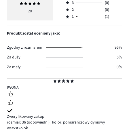
ilość
3
(0)
Średnia
4,
Ocena
głosów
ocena
ilość
2
(0)
3,
20
Ocena
17.
5
głosów
ilość
1
(1)
2,
Ocena
2.
głosów
ilość
1,
0.
głosów
ilość
Produkt został oceniony jako:
0.
głosów
1.
Zgodny z rozmiarem
95%
Za duży
5%
Za mały
0%
Ocena
5
IWONA
Zweryfikowany zakup
rozmiar: 36
(odpowiedni)
,
kolor: pomarańczowy dyniowy
wszystko ok