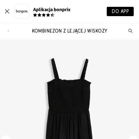
Aplikacja bonprix
DO APP
KOMBINEZON Z LEJĄCEJ WISKOZY
Szu
pr