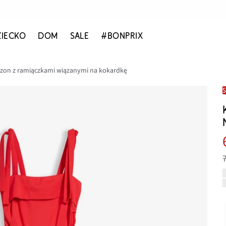
ZIECKO
DOM
SALE
#BONPRIX
on z ramiączkami wiązanymi na kokardkę