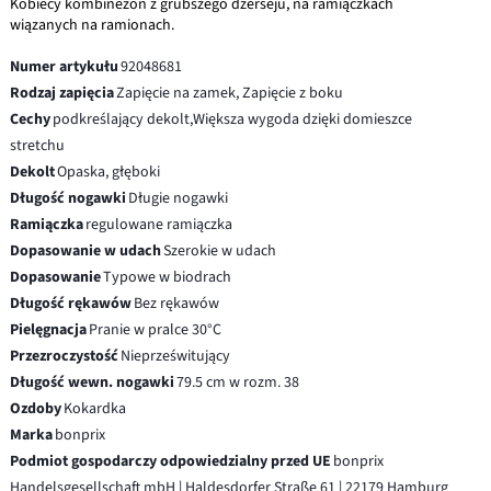
Kobiecy kombinezon z grubszego dżerseju, na ramiączkach
wiązanych na ramionach.
Numer artykułu
92048681
Rodzaj zapięcia
Zapięcie na zamek, Zapięcie z boku
Cechy
podkreślający dekolt,Większa wygoda dzięki domieszce
stretchu
Dekolt
Opaska, głęboki
Długość nogawki
Długie nogawki
Ramiączka
regulowane ramiączka
Dopasowanie w udach
Szerokie w udach
Dopasowanie
Typowe w biodrach
Długość rękawów
Bez rękawów
Pielęgnacja
Pranie w pralce 30°C
Przezroczystość
Nieprześwitujący
Długość wewn. nogawki
79.5 cm w rozm. 38
Ozdoby
Kokardka
Marka
bonprix
Podmiot gospodarczy odpowiedzialny przed UE
bonprix
Handelsgesellschaft mbH | Haldesdorfer Straße 61 | 22179 Hamburg