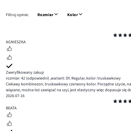
Filtruj opinie:
Rozmiar
Kolor
Ocena
5
AGNIESZKA
Zweryfikowany zakup
rozmiar: 42
(odpowiedni)
,
wariant: Dł. Regular,
kolor: truskawkowy
Ciekawy kombinezon, truskawkowy czerwony kolor. Porządne szycie, nadaj
wiązane, można też zawiązać na szyi, jest elastyczny więc dopasuje się d
2026-07-16
Ocena
5
BEATA