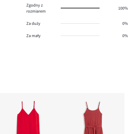
Zgodny z
100%
rozmiarem
Za duży
0%
Za mały
0%