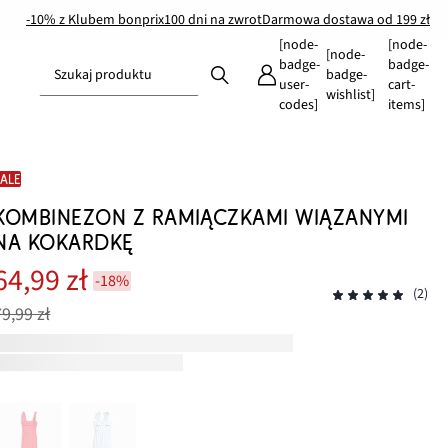
-10% z Klubem bonprix
100 dni na zwrot
Darmowa dostawa od 199 zł
[node-
[node-
[node-
badge-
badge-
Szukaj produktu
badge-
user-
cart-
wishlist]
codes]
items]
SALE
KOMBINEZON Z RAMIĄCZKAMI WIĄZANYMI
NA KOKARDKĘ
64,99 zł
-18%
(2)
79,99 zł