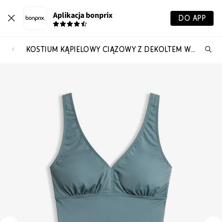
Aplikacja bonprix
DO APP
KOSTIUM KĄPIELOWY CIĄŻOWY Z DEKOLTEM W SEREK
Szu
pr