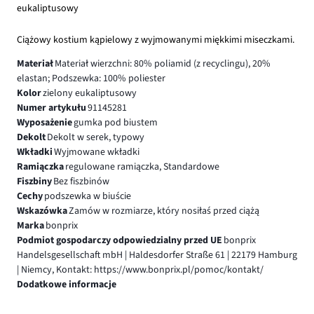
eukaliptusowy
Ciążowy kostium kąpielowy z wyjmowanymi miękkimi miseczkami.
Materiał
Materiał wierzchni: 80% poliamid (z recyclingu), 20%
elastan; Podszewka: 100% poliester
Kolor
zielony eukaliptusowy
Numer artykułu
91145281
Wyposażenie
gumka pod biustem
Dekolt
Dekolt w serek, typowy
Wkładki
Wyjmowane wkładki
Ramiączka
regulowane ramiączka, Standardowe
Fiszbiny
Bez fiszbinów
Cechy
podszewka w biuście
Wskazówka
Zamów w rozmiarze, który nosiłaś przed ciążą
Marka
bonprix
Podmiot gospodarczy odpowiedzialny przed UE
bonprix
Handelsgesellschaft mbH | Haldesdorfer Straße 61 | 22179 Hamburg
| Niemcy, Kontakt: https://www.bonprix.pl/pomoc/kontakt/
Dodatkowe informacje