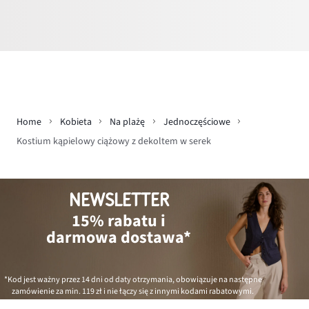
Home
Kobieta
Na plażę
Jednoczęściowe
Kostium kąpielowy ciążowy z dekoltem w serek
NEWSLETTER
15% rabatu i
darmowa dostawa*
*Kod jest ważny przez 14 dni od daty otrzymania, obowiązuje na następne
zamówienie za min.
119 zł
i nie łączy się z innymi kodami rabatowymi.