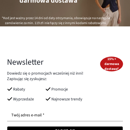
darmowa dostawa*
*Kod jest ważny przez 14 dni od daty otrzymania, obowiązuje na następne
zamówienie za min.
119 zł
i nie łączy się z innymi kodami rabatowymi.
Newsletter
15% +
darmowa
dostawa*
Dowiedz się o promocjach wcześniej niż inni!
Zapisując się zyskujesz:
Rabaty
Promocje
Wyprzedaże
Najnowsze trendy
Twój adres e-mail *