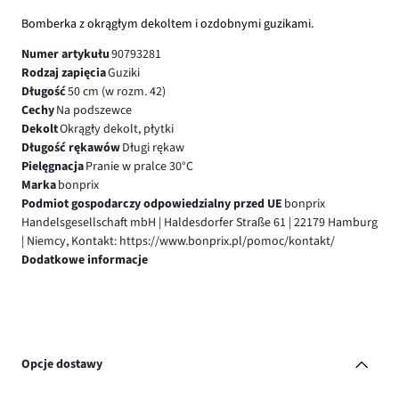
Bomberka z okrągłym dekoltem i ozdobnymi guzikami.
Numer artykułu
90793281
Rodzaj zapięcia
Guziki
Długość
50 cm (w rozm. 42)
Cechy
Na podszewce
Dekolt
Okrągły dekolt, płytki
Długość rękawów
Długi rękaw
Pielęgnacja
Pranie w pralce 30°C
Marka
bonprix
Podmiot gospodarczy odpowiedzialny przed UE
bonprix
Handelsgesellschaft mbH | Haldesdorfer Straße 61 | 22179 Hamburg
| Niemcy, Kontakt: https://www.bonprix.pl/pomoc/kontakt/
Dodatkowe informacje
Opcje dostawy