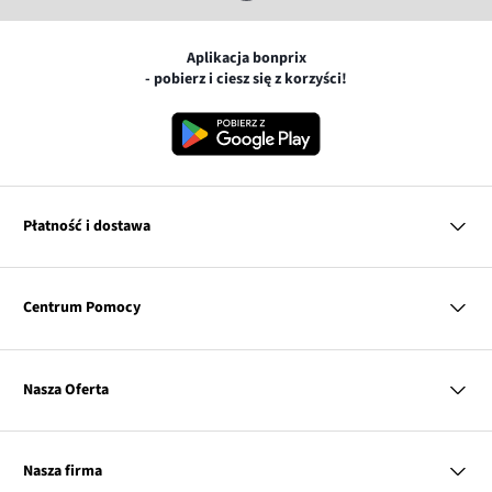
Aplikacja bonprix
- pobierz i ciesz się z korzyści!
Płatność i dostawa
MasterCard
Centrum Pomocy
Płatność online (PayU)
VISA
BLIK
Pytania i odpowiedzi
Google pay
Dostawa i płatność
Nasza Oferta
Zwroty i reklamacje
Apple pay
Pierwszy darmowy zwrot
PayPo
Kobieta
Tabele rozmiarów
Twisto
Mężczyzna
Klub bonprix
Nasza firma
Discover
Dziecko
Katalog