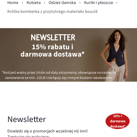
Home
Kobieta
Odzież damska
Kurtki i płaszcze
Krótka bomberka z przytulnego materiału bouclé
NEWSLETTER
15% rabatu i
darmowa dostawa*
*Kod jest ważny przez 14 dni od daty otrzymania, obowiązuje na następne
zamówienie za min.
119 zł
i nie łączy się z innymi kodami rabatowymi.
Newsletter
15% +
darmowa
dostawa*
Dowiedz się o promocjach wcześniej niż inni!
Zapisując się zyskujesz: