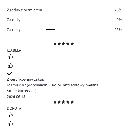
1.
Zgodny z rozmiarem
75%
Za duży
0%
Za mały
25%
Ocena
5
IZABELA
Zweryfikowany zakup
rozmiar: 42
(odpowiedni)
,
kolor: antracytowy melanż
Super kurteczka:)
2026-06-15
Ocena
5
DOROTA