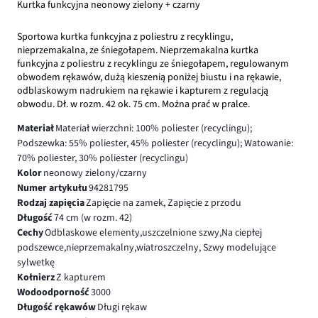
Kurtka funkcyjna neonowy zielony + czarny
Sportowa kurtka funkcyjna z poliestru z recyklingu,
nieprzemakalna, ze śniegołapem. Nieprzemakalna kurtka
funkcyjna z poliestru z recyklingu ze śniegołapem, regulowanym
obwodem rękawów, dużą kieszenią poniżej biustu i na rękawie,
odblaskowym nadrukiem na rękawie i kapturem z regulacją
obwodu. Dł. w rozm. 42 ok. 75 cm. Można prać w pralce.
Materiał
Materiał wierzchni: 100% poliester (recyclingu);
Podszewka: 55% poliester, 45% poliester (recyclingu); Watowanie:
70% poliester, 30% poliester (recyclingu)
Kolor
neonowy zielony/czarny
Numer artykułu
94281795
Rodzaj zapięcia
Zapięcie na zamek, Zapięcie z przodu
Długość
74 cm (w rozm. 42)
Cechy
Odblaskowe elementy,uszczelnione szwy,Na ciepłej
podszewce,nieprzemakalny,wiatroszczelny, Szwy modelujące
sylwetkę
Kołnierz
Z kapturem
Wodoodporność
3000
Długość rękawów
Długi rękaw