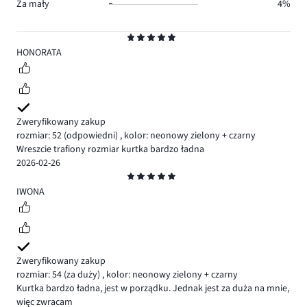
Za mały
4%
Ocena
5
HONORATA
Zweryfikowany zakup
rozmiar: 52
(odpowiedni)
,
kolor: neonowy zielony + czarny
Wreszcie trafiony rozmiar kurtka bardzo ładna
2026-02-26
Ocena
5
IWONA
Zweryfikowany zakup
rozmiar: 54
(za duży)
,
kolor: neonowy zielony + czarny
Kurtka bardzo ładna, jest w porządku. Jednak jest za duża na mnie,
więc zwracam