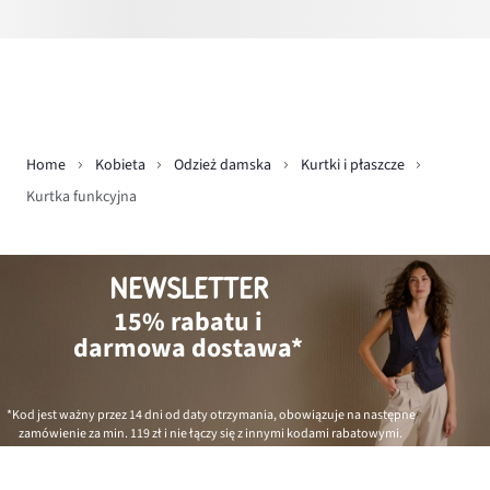
Home
Kobieta
Odzież damska
Kurtki i płaszcze
Kurtka funkcyjna
NEWSLETTER
15% rabatu i
darmowa dostawa*
*Kod jest ważny przez 14 dni od daty otrzymania, obowiązuje na następne
zamówienie za min.
119 zł
i nie łączy się z innymi kodami rabatowymi.