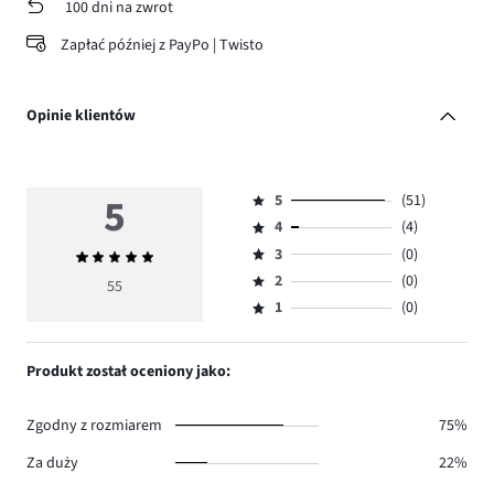
100 dni na zwrot
Zapłać później z PayPo | Twisto
Opinie klientów
5
5
(51)
Ocena
4
(4)
5,
Ocena
ilość
3
(0)
Średnia
4,
Ocena
głosów
ocena
ilość
2
(0)
3,
55
Ocena
51.
5
głosów
ilość
1
(0)
2,
Ocena
4.
głosów
ilość
1,
0.
głosów
ilość
Produkt został oceniony jako:
0.
głosów
0.
Zgodny z rozmiarem
75%
Za duży
22%