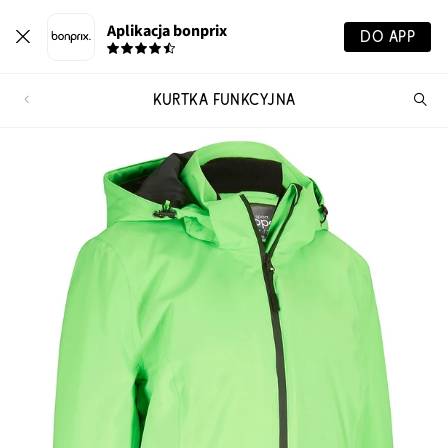
Aplikacja bonprix
DO APP
KURTKA FUNKCYJNA
Szu
pr