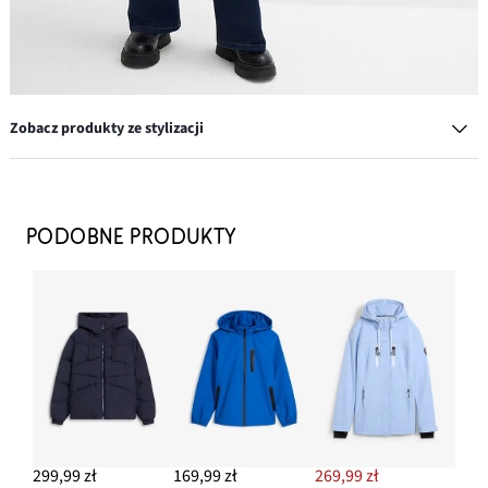
Zobacz produkty ze stylizacji
Dżinsy wide leg, średni stan, z bawełny organicznej
189,99 zł
PODOBNE PRODUKTY
DODAJ DO KOSZYKA
Sweter w paski
89,99 zł
DODAJ DO KOSZYKA
Kolczyki kółka
39,99 zł
299,99 zł
169,99 zł
269,99 zł