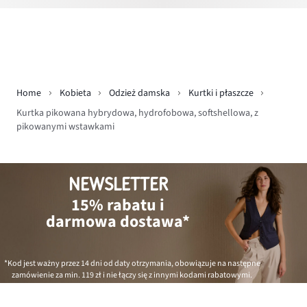
Home
Kobieta
Odzież damska
Kurtki i płaszcze
Kurtka pikowana hybrydowa, hydrofobowa, softshellowa, z
pikowanymi wstawkami
NEWSLETTER
15% rabatu i
darmowa dostawa*
*Kod jest ważny przez 14 dni od daty otrzymania, obowiązuje na następne
zamówienie za min.
119 zł
i nie łączy się z innymi kodami rabatowymi.