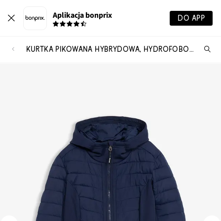
Aplikacja bonprix
DO APP
KURTKA PIKOWANA HYBRYDOWA, HYDROFOBOWA, SOFTSHELLOWA, Z PIKOWANYMI WSTAWKAMI
Szu
pr