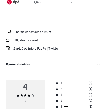
9,99 zł
-
Darmowa dostawa od 199 zł
100 dni na zwrot
Zapłać później z PayPo | Twisto
Opinie klientów
4
5
(4)
Ocena
4
(1)
5,
Ocena
ilość
3
(0)
Średnia
4,
Ocena
głosów
ocena
ilość
2
(0)
3,
6
Ocena
4.
4
głosów
ilość
1
(1)
2,
Ocena