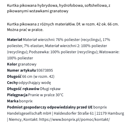
Kurtka pikowana hybrydowa, hydrofobowa, softshellowa, z
pikowanymi wstawkami granatowy
Kurtka pikowana z różnych materiałów. Dł. w rozm. 42 ok. 66 cm.
Można prać w pralce.
Materiał
Materiał wierzchni: 76% poliester (recyclingu), 17%
poliester, 7% elastan; Materiał wierzchni 2: 100% poliester
(recyclingu); Podszewka: 100% poliester (recyclingu); Watowanie:
100% poliester
Kolor
granatowy
Numer artykułu
93673895
Długość
66 cm (w rozm. 42)
Cechy
odpychający wodę
Długość rękawów
Długi rękaw
Pielęgnacja
Pranie w pralce 30°C
Marka
bonprix
Podmiot gospodarczy odpowiedzialny przed UE
bonprix
Handelsgesellschaft mbH | Haldesdorfer Straße 61 | 22179 Hamburg
| Niemcy, Kontakt: https://www.bonprix.pl/pomoc/kontakt/