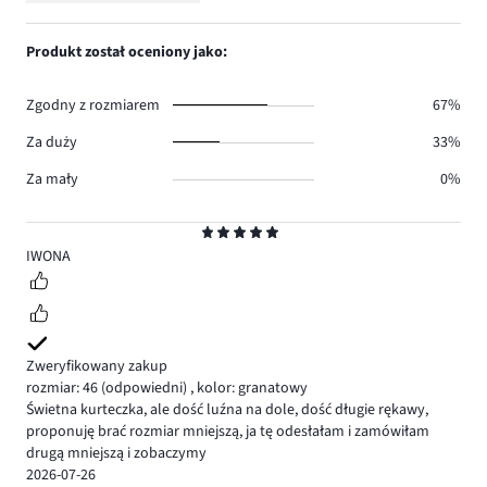
1.
głosów
ilość
1,
0.
głosów
ilość
Produkt został oceniony jako:
0.
głosów
1.
Zgodny z rozmiarem
67%
Za duży
33%
Za mały
0%
Ocena
5
IWONA
Zweryfikowany zakup
rozmiar: 46
(odpowiedni)
,
kolor: granatowy
Świetna kurteczka, ale dość luźna na dole, dość długie rękawy,
proponuję brać rozmiar mniejszą, ja tę odesłałam i zamówiłam
drugą mniejszą i zobaczymy
2026-07-26