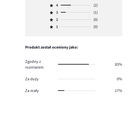
Ocena
4
(2)
5,
Ocena
ilość
3
(1)
4,
Ocena
głosów
ilość
2
(0)
3,
Ocena
3.
głosów
ilość
1
(0)
2,
Ocena
2.
głosów
ilość
1,
1.
głosów
ilość
0.
głosów
Produkt został oceniony jako:
0.
Zgodny z
83%
rozmiarem
Za duży
0%
Za mały
17%