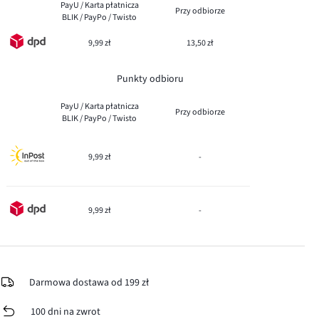
PayU / Karta płatnicza
Przy odbiorze
BLIK / PayPo / Twisto
9,99 zł
13,50 zł
Punkty odbioru
PayU / Karta płatnicza
Przy odbiorze
BLIK / PayPo / Twisto
9,99 zł
-
9,99 zł
-
Darmowa dostawa od 199 zł
100 dni na zwrot