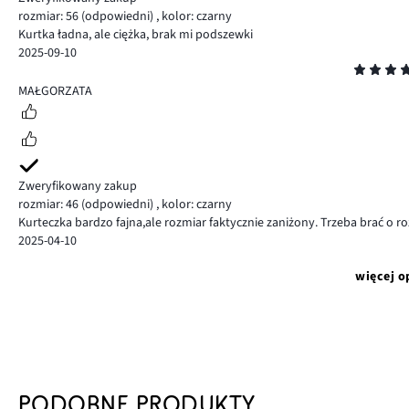
rozmiar: 56
(odpowiedni)
,
kolor: czarny
Kurtka ładna, ale ciężka, brak mi podszewki
2025-09-10
Ocena
5
MAŁGORZATA
Zweryfikowany zakup
rozmiar: 46
(odpowiedni)
,
kolor: czarny
Kurteczka bardzo fajna,ale rozmiar faktycznie zaniżony. Trzeba brać o r
2025-04-10
więcej o
PODOBNE PRODUKTY