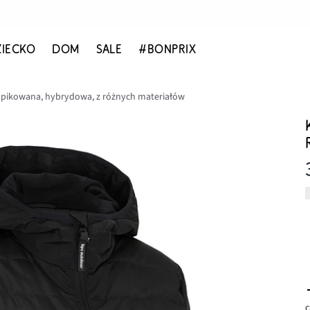
ZIECKO
DOM
SALE
#BONPRIX
 pikowana, hybrydowa, z różnych materiałów
c