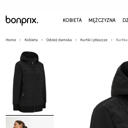
KOBIETA
MĘŻCZYZNA
D
Home
Kobieta
Odzież damska
Kurtki i płaszcze
Kurtka