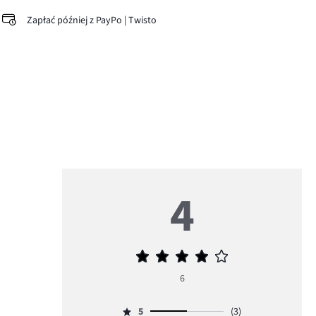
Zapłać później z PayPo | Twisto
4
Średnia
ocena
6
4
5
(3)