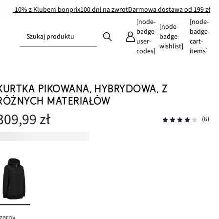
-10% z Klubem bonprix
100 dni na zwrot
Darmowa dostawa od 199 zł
[node-
[node-
[node-
badge-
badge-
Szukaj produktu
badge-
user-
cart-
wishlist]
codes]
items]
KURTKA PIKOWANA, HYBRYDOWA, Z
RÓŻNYCH MATERIAŁÓW
309,99 zł
(6)
zarny