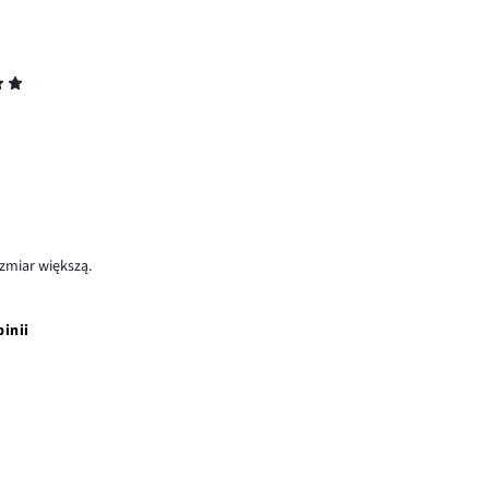
ozmiar większą.
pinii