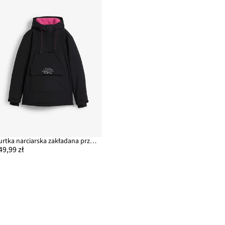
Kurtka narciarska zakładana przez głowę, na podszewce z polaru, nieprzemakalna
49,99 zł