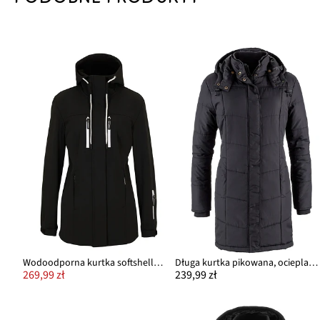
Wodoodporna kurtka softshellowa
Długa kurtka pikowana, ocieplana, z kołnierzem i kapturem
269,99 zł
239,99 zł