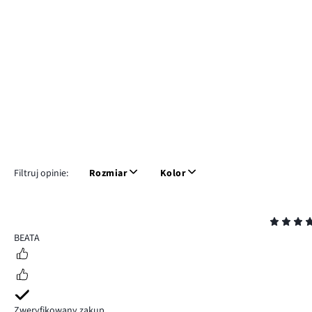
Filtruj opinie:
Rozmiar
Kolor
Ocena
4
BEATA
Zweryfikowany zakup