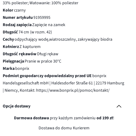
33% poliester; Watowanie: 100% poliester
Kolor
czarny
Numer artykułu
91959995
Rodzaj zapięcia
Zapięcie na zamek
Długość
74 cm (w rozm. 42)
Cechy
odpychający wodę,wiatroszczelny, zakrywający biodra
Kołnierz
Z kapturem
Długość rękawów
Długi rękaw
Pielęgnacja
Pranie w pralce 30°C
Marka
bonprix
Podmiot gospodarczy odpowiedzialny przed UE
bonprix
Handelsgesellschaft mbH | Haldesdorfer Straße 61 | 22179 Hamburg
| Niemcy, Kontakt: https://www.bonprix.pl/pomoc/kontakt/
Opcje dostawy
Darmowa dostawa
przy każdym zamówieniu
od 199 zł
!
Dostawa do domu Kurierem