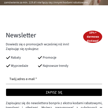
zamówienie za min.
119 zł
i nie łączy się z innymi kodami rabatowymi.
Newsletter
15% +
darmowa
dostawa*
Dowiedz się o promocjach wcześniej niż inni!
Zapisując się zyskujesz:
Rabaty
Promocje
Wyprzedaże
Najnowsze trendy
Twój adres e-mail *
ZAPISZ SIĘ
Zapisujesz się do newslettera bonprix z ekstra kodami rabatowymi,
trendami i ofertami. Możesz zrezygnować z subskrypcji w