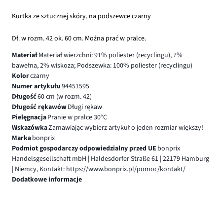
Kurtka ze sztucznej skóry, na podszewce czarny
Dł. w rozm. 42 ok. 60 cm. Można prać w pralce.
Materiał
Materiał wierzchni: 91% poliester (recyclingu), 7%
bawełna, 2% wiskoza; Podszewka: 100% poliester (recyclingu)
Kolor
czarny
Numer artykułu
94451595
Długość
60 cm (w rozm. 42)
Długość rękawów
Długi rękaw
Pielęgnacja
Pranie w pralce 30°C
Wskazówka
Zamawiając wybierz artykuł o jeden rozmiar większy!
Marka
bonprix
Podmiot gospodarczy odpowiedzialny przed UE
bonprix
Handelsgesellschaft mbH | Haldesdorfer Straße 61 | 22179 Hamburg
| Niemcy, Kontakt: https://www.bonprix.pl/pomoc/kontakt/
Dodatkowe informacje