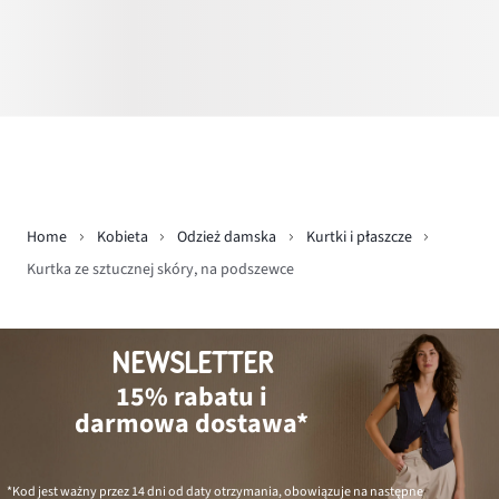
Home
Kobieta
Odzież damska
Kurtki i płaszcze
Kurtka ze sztucznej skóry, na podszewce
NEWSLETTER
15% rabatu i
darmowa dostawa*
*Kod jest ważny przez 14 dni od daty otrzymania, obowiązuje na następne