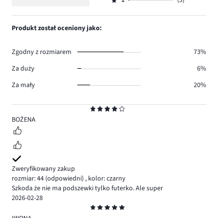
ilość
1
(3)
2,
Ocena
10.
głosów
ilość
1,
4.
głosów
ilość
Produkt został oceniony jako:
0.
głosów
3.
Zgodny z rozmiarem
73%
Za duży
6%
Za mały
20%
Ocena
4
BOŻENA
Zweryfikowany zakup
rozmiar: 44
(odpowiedni)
,
kolor: czarny
Szkoda że nie ma podszewki tylko futerko. Ale super
2026-02-28
Ocena
5