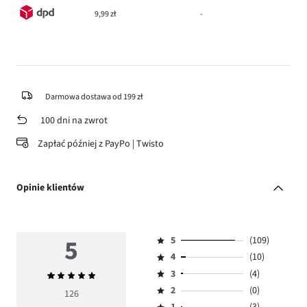
9,99 zł
-
Darmowa dostawa od 199 zł
100 dni na zwrot
Zapłać później z PayPo | Twisto
Opinie klientów
5
5
(109)
Ocena
4
(10)
5,
Ocena
ilość
3
(4)
Średnia
4,
Ocena
głosów
ocena
ilość
2
(0)
3,
126
Ocena
109.
5
głosów