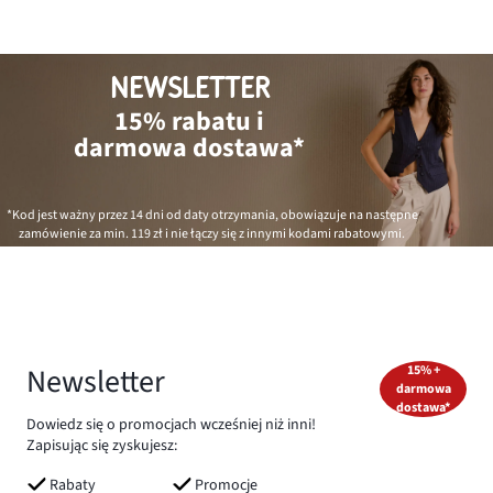
NEWSLETTER
15% rabatu i
darmowa dostawa*
*Kod jest ważny przez 14 dni od daty otrzymania, obowiązuje na następne
zamówienie za min.
119 zł
i nie łączy się z innymi kodami rabatowymi.
Newsletter
15% +
darmowa
dostawa*
Dowiedz się o promocjach wcześniej niż inni!
Zapisując się zyskujesz:
Rabaty
Promocje