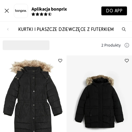
Aplikacja bonprix
DO APP
KURTKI I PŁASZCZE DZIEWCZĘCE Z FUTERKIEM
Szu
pr
2 Produkty