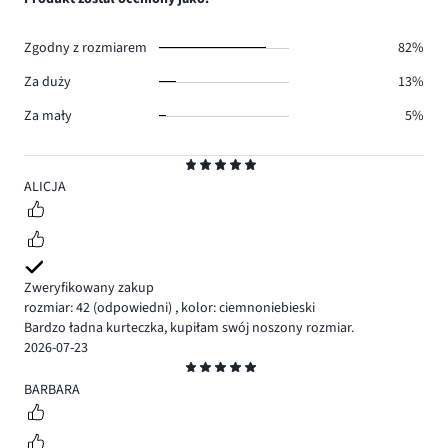
3.
głosów
0.
Zgodny z rozmiarem
82%
Za duży
13%
Za mały
5%
Ocena
5
ALICJA
Zweryfikowany zakup
rozmiar: 42
(odpowiedni)
,
kolor: ciemnoniebieski
Bardzo ładna kurteczka, kupiłam swój noszony rozmiar.
2026-07-23
Ocena
5
BARBARA