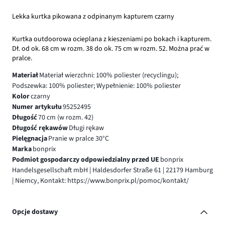
Lekka kurtka pikowana z odpinanym kapturem czarny
Kurtka outdoorowa ocieplana z kieszeniami po bokach i kapturem.
Dł. od ok. 68 cm w rozm. 38 do ok. 75 cm w rozm. 52. Można prać w
pralce.
Materiał
Materiał wierzchni: 100% poliester (recyclingu);
Podszewka: 100% poliester; Wypełnienie: 100% poliester
Kolor
czarny
Numer artykułu
95252495
Długość
70 cm (w rozm. 42)
Długość rękawów
Długi rękaw
Pielęgnacja
Pranie w pralce 30°C
Marka
bonprix
Podmiot gospodarczy odpowiedzialny przed UE
bonprix
Handelsgesellschaft mbH | Haldesdorfer Straße 61 | 22179 Hamburg
| Niemcy, Kontakt: https://www.bonprix.pl/pomoc/kontakt/
Opcje dostawy