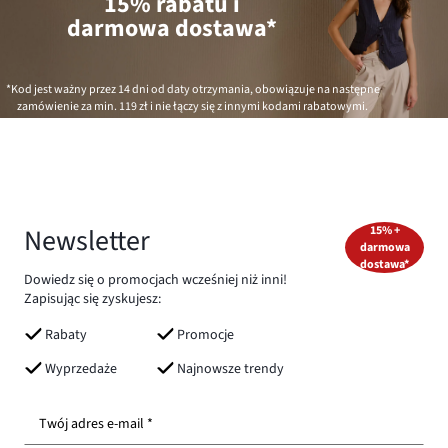
15% rabatu i
darmowa dostawa*
*Kod jest ważny przez 14 dni od daty otrzymania, obowiązuje na następne
zamówienie za min.
119 zł
i nie łączy się z innymi kodami rabatowymi.
Newsletter
15% +
darmowa
dostawa*
Dowiedz się o promocjach wcześniej niż inni!
Zapisując się zyskujesz:
Rabaty
Promocje
Wyprzedaże
Najnowsze trendy
Twój adres e-mail *