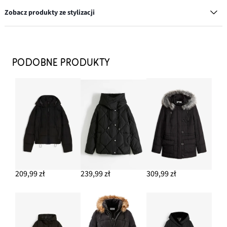
Zobacz produkty ze stylizacji
Sneakersy
109,99 zł
PODOBNE PRODUKTY
DODAJ DO KOSZYKA
Opaska na czoło
42,99 zł
-10%
DODAJ DO KOSZYKA
Sweter basic z golfem
64,99 zł
209,99 zł
239,99 zł
309,99 zł
DODAJ DO KOSZYKA