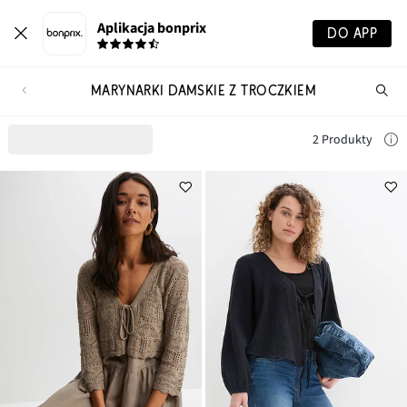
Aplikacja bonprix
DO APP
MARYNARKI DAMSKIE Z TROCZKIEM
Szu
pr
2 Produkty