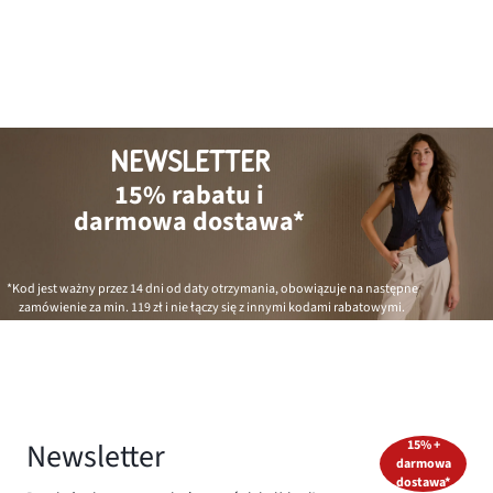
NEWSLETTER
15% rabatu i
darmowa dostawa*
*Kod jest ważny przez 14 dni od daty otrzymania, obowiązuje na następne
zamówienie za min.
119 zł
i nie łączy się z innymi kodami rabatowymi.
Newsletter
15% +
darmowa
dostawa*