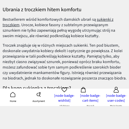
Ubrania z troczkiem hitem komfortu
Bestsellerem wśród komfortowych damskich ubrań są
sukienki z
troczkiem
. Urocze, kobiece fasony z subtelnym przewiązanym
sznurkiem nie tylko zapewniają pełną wygodę utrzymując strój na
swoim miejscu, ale również podkreślają kobiece kształty.
Troczek znajduje się w różnych miejscach sukienki. Ten pod biustem,
doskonale uwydatnia kobiecy dekolt i optycznie go powiększa. Z kolei
przewiązania w talii podkreślają kobiece kształty. Pamiętaj tylko, aby
niezbyt ciasno związywać sznurek, ponieważ oprócz braku komfortu,
możesz zafundować sobie tym samym podkreślenie szerokich bioder
czy uwydatnienie mankamentów figury. Istnieją również przewiązania
na biodrach, jednak to doskonałe rozwiązanie poszerza znacząco biodra.
Dla kogo sukienka z troczkiem?
[node-badge-
[node-badge-
[node-badge-
Sukienka z przewiązanym sznurkiem to doskonały przykład tego, w jak
wishlist]
cart-items]
user-codes]
Asortyment
Home
prosty sposób możesz wpłynąć na modelowanie sylwetki. W zależności
Ulubione
Koszyk
Moje konto
od tego, jakiej figury jesteśmy posiadaczkami, warto wybrać model
odpowiedni dla nas, aby cieszyć się perfekcyjną figurą i modnym
lookiem. Jak to zrobić? Oto kilka podstawowych zasad: