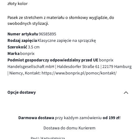
złoty kolor
Pasek ze stretchem z materiału o słomkowy wyglądzie, do
swobodnych stylizacji.
Numer artykułu
96585895
Rodzaj zapięcia
Klasyczne zapięcie na sprzączkę
Szerokość
3.5 cm
Marka
bonprix
Podmiot gospodarczy odpowiedzialny przed UE
bonprix
Handelsgesellschaft mbH | Haldesdorfer Straße 61 | 22179 Hamburg
| Niemcy, Kontakt: https://www.bonprix.pl/pomoc/kontakt/
Opcje dostawy
Darmowa dostawa
przy każdym zamówieniu
od 199 zł
!
Dostawa do domu Kurierem
PayU / Karta płatnicza