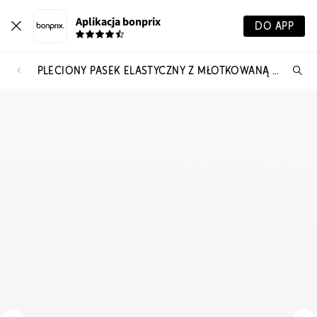
Aplikacja bonprix
DO APP
PLECIONY PASEK ELASTYCZNY Z MŁOTKOWANĄ KLAMRĄ
Szu
pr