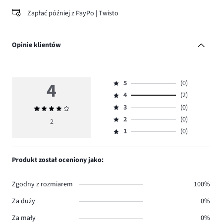
Zapłać później z PayPo | Twisto
Opinie klientów
4
5
(0)
Ocena
4
(2)
5,
Ocena
ilość
3
(0)
Średnia
4,
Ocena
głosów
ocena
ilość
2
(0)
3,
2
Ocena
0.
4
głosów
ilość
1
(0)
2,
Ocena
2.
głosów
ilość
1,
0.
głosów
ilość
Produkt został oceniony jako:
0.
głosów
0.
Zgodny z rozmiarem
100%
Za duży
0%
Za mały
0%