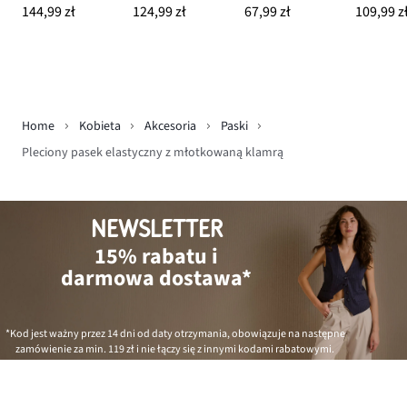
144,99 zł
124,99 zł
67,99 zł
109,99 z
Home
Kobieta
Akcesoria
Paski
Pleciony pasek elastyczny z młotkowaną klamrą
NEWSLETTER
15% rabatu i
darmowa dostawa*
*Kod jest ważny przez 14 dni od daty otrzymania, obowiązuje na następne
zamówienie za min.
119 zł
i nie łączy się z innymi kodami rabatowymi.