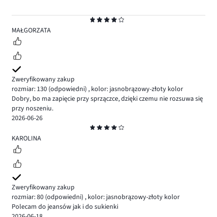
Ocena
4
MAŁGORZATA
Zweryfikowany zakup
rozmiar: 130
(odpowiedni)
,
kolor: jasnobrązowy-złoty kolor
Dobry, bo ma zapięcie przy sprzączce, dzięki czemu nie rozsuwa się
przy noszeniu.
2026-06-26
Ocena
4
KAROLINA
Zweryfikowany zakup
rozmiar: 80
(odpowiedni)
,
kolor: jasnobrązowy-złoty kolor
Polecam do jeansów jak i do sukienki
2026-06-18