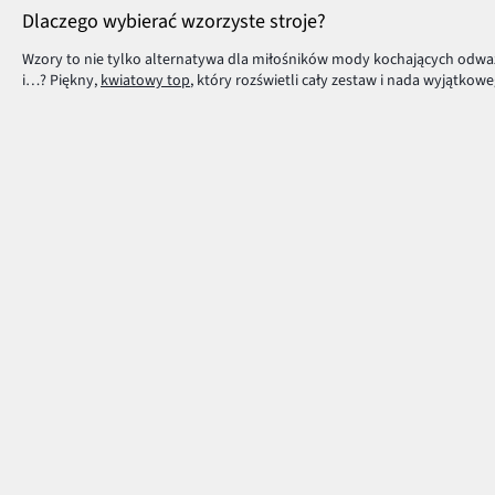
Dlaczego wybierać wzorzyste stroje?
Wzory to nie tylko alternatywa dla miłośników mody kochających odważn
i…? Piękny,
kwiatowy top
, który rozświetli cały zestaw i nada wyjątkow
Jeśli boisz się odważnych połączeń, postaw na jeden dodatek we wzory, 
stonowanym kolorze.
Wzorzyście dla odważnych
Ci, którzy nie boją się mocnych kontrastów mogą bez obaw eksperymen
kompozycji, które możesz stworzyć w swojej garderobie.
Aby świetnie prezentować się we wzorzystych ubraniach, warto zapamięt
legginsy
, podkreślisz nogi i pośladki. Z kolei kwiecista bluzka uwydatni d
Wzorzyste ubrania dodadzą charakteru każdej stylizacji. Odważ się na od
Płatność i dostawa
Centrum Pomocy