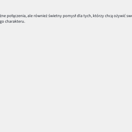
e połączenia, ale również świetny pomysł dla tych, którzy chcą ożywić swo
ego charakteru.
a całą resztę pozostaw w klasycznej, spokojnej tonacji. Do kolorowej, wzorz
tować i zestawiać ze sobą rozmaite desenie. Styl marynarski połączony z 
ać podstawową zasadę – wzory przyciągają wzrok. To właśnie dlatego zakład
ekolt i piękny biust.
robinę ekstrawagancji i daj się przekonać, że kolorowe i radosne motywy to 
Nasza Oferta
Nasza firma