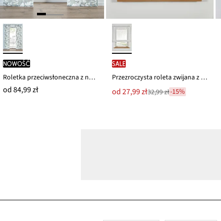
nowość
SALE
Roletka przeciwsłoneczna z nadrukiem kwiatowym (1 szt.)
Przezroczysta roleta zwijana z nadrukiem, z poliestrem z recyklingu
od
84,99 zł
Nowa
od
27,99 zł
-15%
32,99 zł
Przeceniono
cena
z
to
ceny
32,99 zł