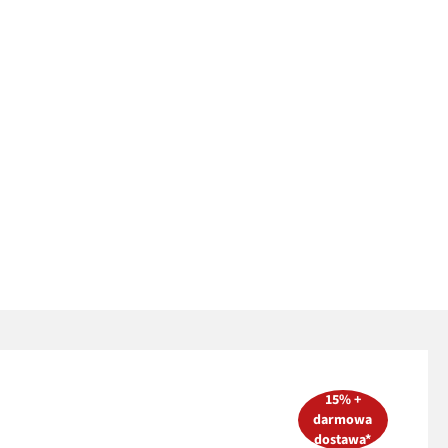
15% +
darmowa
dostawa*