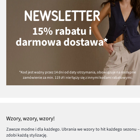
NEWSLETTER
15% rabatu i
darmowa dostawa*
*Kod jest ważny przez 14 dni od daty otrzymania, obowiązuje na następne
zamówienie za min.
119 zł
i nie łączy się z innymi kodami rabatowymi.
Wzory, wzory, wzory!
Zawsze modne i dla każdego. Ubrania we wzory to hit każdego sezonu – 
zdobi każdą stylizację.