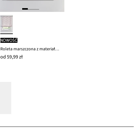
nowość
Roleta marszczona z materiału w paski
od
59,99 zł