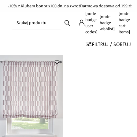
-10% z Klubem bonprix
100 dni na zwrot
Darmowa dostawa od 199 zł
[node-
[node-
[node-
badge-
badge-
Szukaj produktu
badge-
user-
cart-
wishlist]
codes]
items]
FILTRUJ / SORTUJ