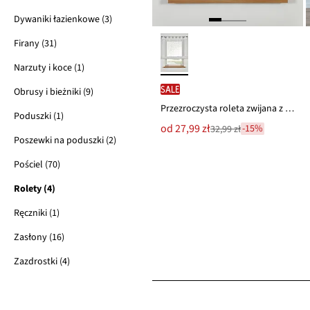
Dywaniki łazienkowe (3)
Firany (31)
Narzuty i koce (1)
SALE
Obrusy i bieżniki (9)
Przezroczysta roleta zwijana z nadrukiem, z poliestrem z recyklingu
Poduszki (1)
Nowa
od
27,99 zł
-15%
32,99 zł
Przeceniono
cena
Poszewki na poduszki (2)
z
to
ceny
Pościel (70)
32,99 zł
Rolety (4)
Ręczniki (1)
Zasłony (16)
Zazdrostki (4)