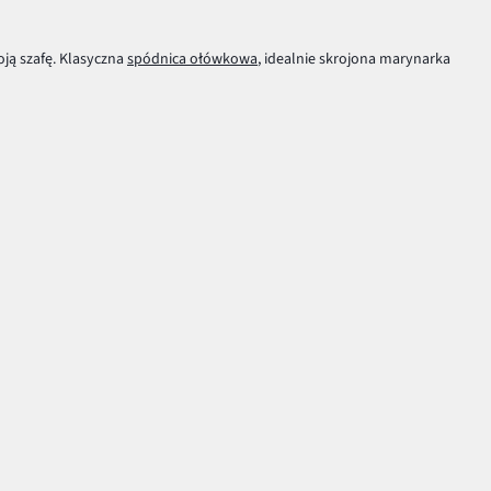
ją szafę. Klasyczna
spódnica ołówkowa
, idealnie skrojona marynarka
ystej
sukienki
, dopasuj więc
sweterek
lub marynarkę w jednym,
subtelnym, kwiatowym wzorem to dopiero początek oryginalnych
aj je w w tych partiach, które chcesz uwydatnić. Ubierając kolorowe
coś, czego nie może zabraknąć w twojej szafie!
Aplikacja bonprix - pobierz i ciesz się z
korzyści!