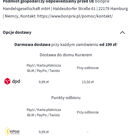
Podmiot gospodarczy odpowiedzialny przed UE
bonprix
Handelsgesellschaft mbH | Haldesdorfer Straße 61 | 22179 Hamburg
| Niemcy, Kontakt: https://www.bonprix.pl/pomoc/kontakt/
Opcje dostawy
Darmowa dostawa
przy każdym zamówieniu
od 199 zł
!
Dostawa do domu Kurierem
PayU / Karta płatnicza
Przy odbiorze
BLIK / PayPo / Twisto
9,99 zł
13,50 zł
Punkty odbioru
PayU / Karta płatnicza
Przy odbiorze
BLIK / PayPo / Twisto
9,99 zł
-