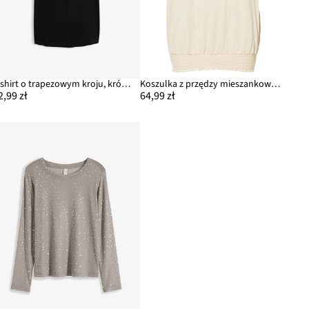
T-shirt o trapezowym kroju, krótki rękaw
Koszulka z przędzy mieszankowej z marszczeniem w talii, z bawełny organicznej
2,99 zł
64,99 zł