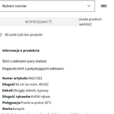
Wybierz rozmiar
[node-product-
WYPRZEDANY
wishlist]
90 osób lubi ten produkt
Informacje o produkcie
Shirt z cekinami szary melanż
Elegancki shirt z połyskującymi cekinami.
Numer artykułu
94627281
Długość
66 cm (w rozm. 40/42)
Dekolt
Okrągły dekolt, typowy
Długość rękawów
Krótki rękaw
Pielęgnacja
Pranie w pralce 30°C
Marka
bonprix