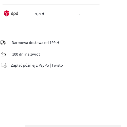
9,99 zł
-
Darmowa dostawa od 199 zł
100 dni na zwrot
Zapłać później z PayPo | Twisto