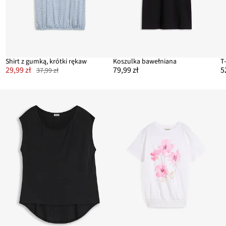
y
Shirt z gumką, krótki rękaw
Koszulka bawełniana
29,99 zł
79,99 zł
5
37,99 zł