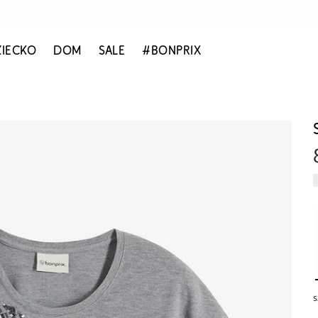
ZIECKO
DOM
SALE
#BONPRIX
s