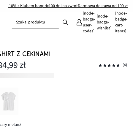
-10% z Klubem bonprix
100 dni na zwrot
Darmowa dostawa od 199 zł
[node-
[node-
[node-
badge-
badge-
Szukaj produktu
badge-
user-
cart-
wishlist]
codes]
items]
SHIRT Z CEKINAMI
84,99 zł
(4)
zary melanż