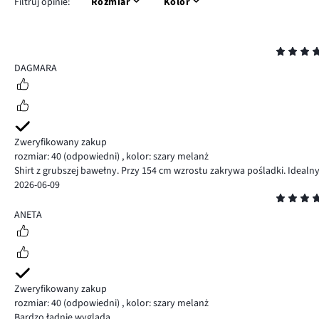
Filtruj opinie:
Rozmiar
Kolor
Ocena
4
DAGMARA
Zweryfikowany zakup
rozmiar: 40
(odpowiedni)
,
kolor: szary melanż
Shirt z grubszej bawełny. Przy 154 cm wzrostu zakrywa pośladki. Idealny
2026-06-09
Ocena
5
ANETA
Zweryfikowany zakup
rozmiar: 40
(odpowiedni)
,
kolor: szary melanż
Bardzo ładnie wygląda