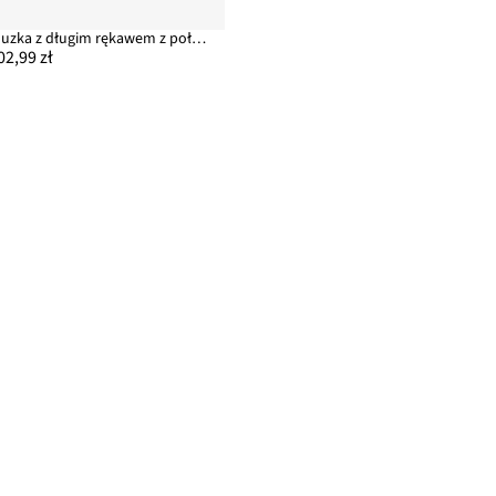
Bluzka z długim rękawem z połyskującej siateczki
02,99 zł