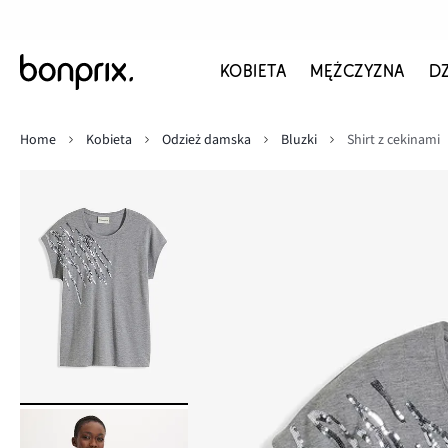
KOBIETA
MĘŻCZYZNA
D
Home
Kobieta
Odzież damska
Bluzki
Shirt z cekinami