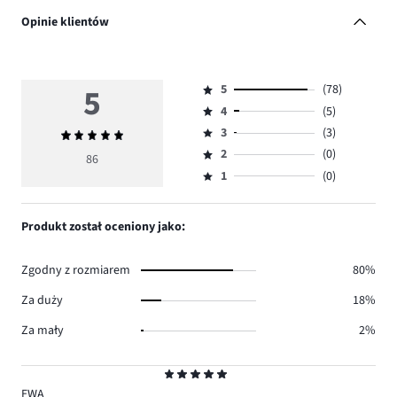
Opinie klientów
5
5
(78)
Ocena
4
(5)
5,
Ocena
ilość
3
(3)
Średnia
4,
Ocena
głosów
ocena
ilość
2
(0)
3,
86
Ocena
78.
5
głosów
ilość
1
(0)
2,
Ocena
5.
głosów
ilość
1,
3.
głosów
ilość
Produkt został oceniony jako:
0.
głosów
0.
Zgodny z rozmiarem
80%
Za duży
18%
Za mały
2%
Ocena
5
EWA