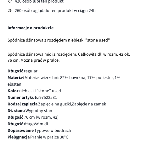
420 osób lubi ten produkt
260 osób oglądało ten produkt w ciągu 24h
Informacje o produkcie
Spódnica dżinsowa z rozcięciem niebieski "stone used"
Spódnica dżinsowa midi z rozcięciem. Całkowita dł. w rozm. 42 ok.
76 cm. Można prać w pralce.
Długość
regular
Materiał
Materiał wierzchni: 82% bawełna, 17% poliester, 1%
elastan
Kolor
niebieski "stone" used
Numer artykułu
97522581
Rodzaj zapięcia
Zapięcie na guziki,Zapięcie na zamek
Dł. stanu
Wygodny stan
Długość
76 cm (w rozm. 42)
Długość
długość midi
Dopasowanie
Typowe w biodrach
Pielęgnacja
Pranie w pralce 30°C