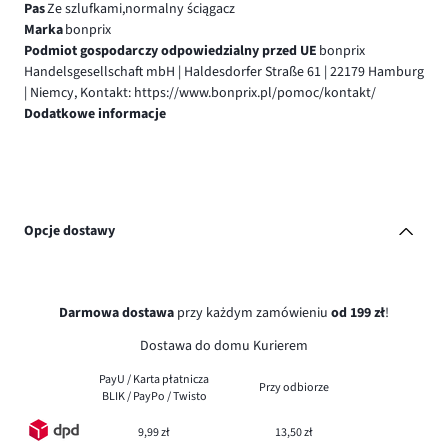
Pas
Ze szlufkami,normalny ściągacz
Marka
bonprix
Podmiot gospodarczy odpowiedzialny przed UE
bonprix
Handelsgesellschaft mbH | Haldesdorfer Straße 61 | 22179 Hamburg
| Niemcy, Kontakt: https://www.bonprix.pl/pomoc/kontakt/
Dodatkowe informacje
Opcje dostawy
Darmowa dostawa
przy każdym zamówieniu
od 199 zł
!
Dostawa do domu Kurierem
PayU / Karta płatnicza
Przy odbiorze
BLIK / PayPo / Twisto
9,99 zł
13,50 zł