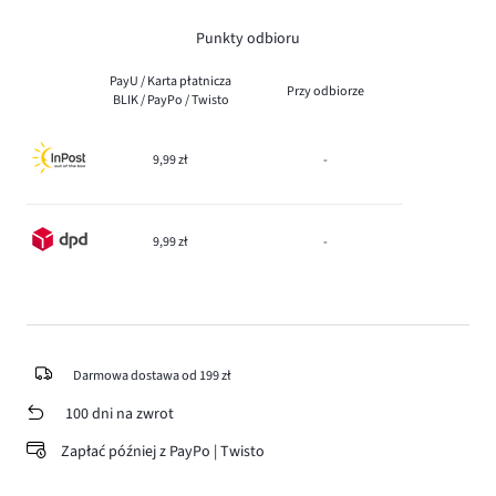
Punkty odbioru
PayU / Karta płatnicza
Przy odbiorze
BLIK / PayPo / Twisto
9,99 zł
-
9,99 zł
-
Darmowa dostawa od 199 zł
100 dni na zwrot
Zapłać później z PayPo | Twisto