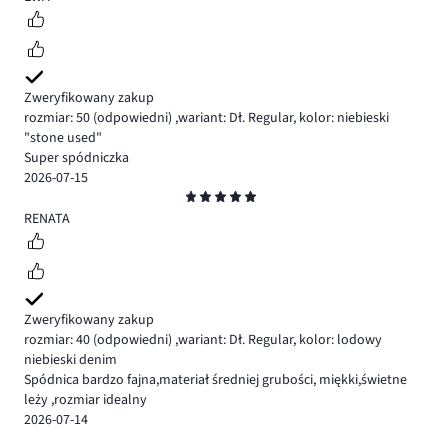
Zweryfikowany zakup
rozmiar: 50
(odpowiedni)
,
wariant: Dł. Regular,
kolor: niebieski
"stone used"
Super spódniczka
2026-07-15
Ocena
5
RENATA
Zweryfikowany zakup
rozmiar: 40
(odpowiedni)
,
wariant: Dł. Regular,
kolor: lodowy
niebieski denim
Spódnica bardzo fajna,materiał średniej grubości, miękki,świetne
leży ,rozmiar idealny
2026-07-14