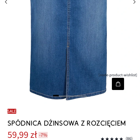
[node-product-wishlist]
SALE
SPÓDNICA DŻINSOWA Z ROZCIĘCIEM
59,99 zł
-7%
(86)