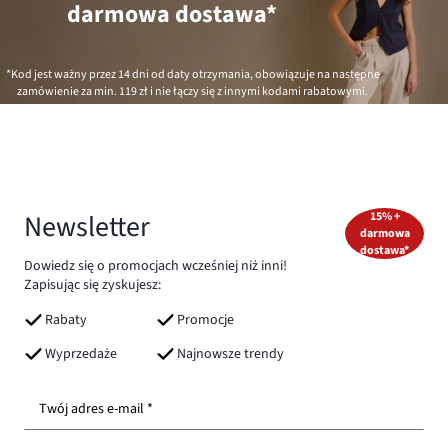
darmowa dostawa*
*Kod jest ważny przez 14 dni od daty otrzymania, obowiązuje na następne
zamówienie za min.
119 zł
i nie łączy się z innymi kodami rabatowymi.
Newsletter
15% +
darmowa
dostawa*
Dowiedz się o promocjach wcześniej niż inni!
Zapisując się zyskujesz:
Rabaty
Promocje
Wyprzedaże
Najnowsze trendy
Twój adres e-mail *