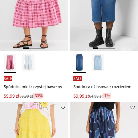
SALE
SALE
Spódnica midi z czystej bawełny
Spódnica dżinsowa z rozcięciem
Nowa
Nowa
59,99 zł
59,99 zł
-33%
-7%
89,99 zł
64,99 zł
Przeceniono
Przeceniono
cena
cena
z
z
to
to
ceny
ceny
89,99 zł
64,99 zł