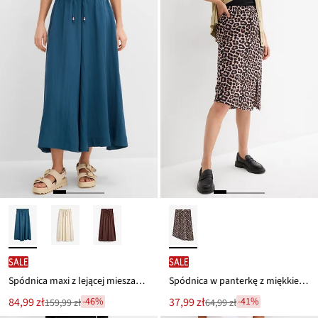
SALE
SALE
Spódnica maxi z lejącej mieszanki wiskozy
Spódnica w panterkę z miękkiej wiskozy
Nowa
Nowa
84,99 zł
37,99 zł
-46%
-41%
159,99 zł
64,99 zł
Przeceniono
Przeceniono
cena
cena