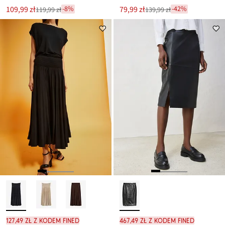
Nowa
Nowa
109,99 zł
79,99 zł
-8%
-42%
119,99 zł
139,99 zł
Przeceniono
Przeceniono
cena
cena
z
z
to
to
ceny
ceny
119,99 zł
139,99 zł
127,49 zł z kodem FINED
467,49 zł z kodem FINED