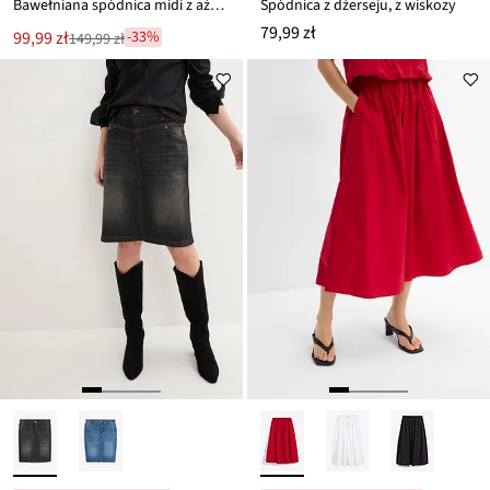
Bawełniana spódnica midi z ażurowym haftem
Spódnica z dżerseju, z wiskozy
79,99 zł
Nowa
99,99 zł
-33%
149,99 zł
Przeceniono
cena
z
to
ceny
149,99 zł