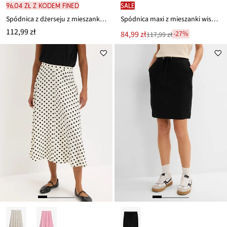
96,04 zł z kodem FINED
SALE
Spódnica z dżerseju z mieszanki wiskozy
Spódnica maxi z mieszanki wiskozy
112,99 zł
Nowa
84,99 zł
-27%
117,99 zł
Przeceniono
cena
z
to
ceny
117,99 zł