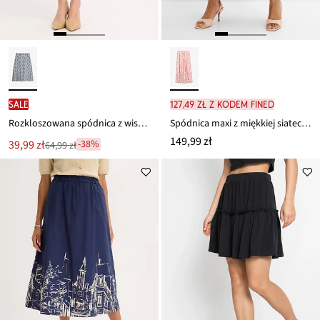
SALE
127,49 zł z kodem FINED
Rozkloszowana spódnica z wiskozy
Spódnica maxi z miękkiej siateczki
149,99 zł
Nowa
39,99 zł
-38%
64,99 zł
Przeceniono
cena
z
to
ceny
64,99 zł