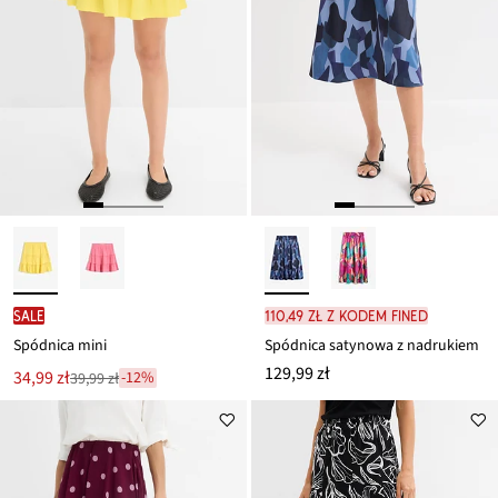
SALE
110,49 zł z kodem FINED
Spódnica mini
Spódnica satynowa z nadrukiem
129,99 zł
Nowa
34,99 zł
-12%
39,99 zł
Przeceniono
cena
z
to
ceny
39,99 zł