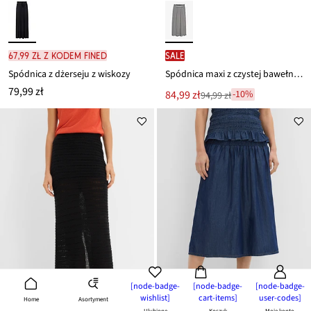
67,99 zł z kodem FINED
SALE
Spódnica z dżerseju z wiskozy
Spódnica maxi z czystej bawełny organicznej
79,99 zł
Nowa
84,99 zł
-10%
94,99 zł
Przeceniono
cena
z
to
ceny
94,99 zł
[node-badge-
[node-badge-
[node-badge-
wishlist]
cart-items]
user-codes]
Asortyment
Home