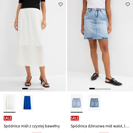
z
z
to
to
ceny
ceny
159,99 zł
64,99 zł
SALE
SALE
Spódnica midi z czystej bawełny
Spódnica dżinsowa mid waist, low stretch