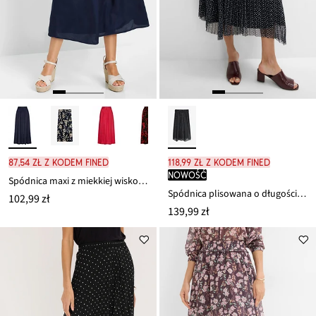
87,54 zł z kodem FINED
118,99 zł z kodem FINED
nowość
Spódnica maxi z miekkiej wiskozy z wygodnym ściągaczem w talii
Spódnica plisowana o długości midi
102,99 zł
139,99 zł