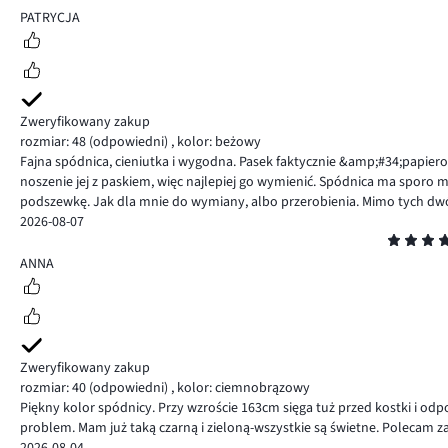
5
PATRYCJA
Zweryfikowany zakup
rozmiar: 48
(odpowiedni)
,
kolor: beżowy
Fajna spódnica, cieniutka i wygodna. Pasek faktycznie &amp;#34;papiero
noszenie jej z paskiem, więc najlepiej go wymienić. Spódnica ma sporo
podszewkę. Jak dla mnie do wymiany, albo przerobienia. Mimo tych dwó
2026-08-07
Ocena
5
ANNA
Zweryfikowany zakup
rozmiar: 40
(odpowiedni)
,
kolor: ciemnobrązowy
Piękny kolor spódnicy. Przy wzroście 163cm sięga tuż przed kostki i odpow
problem. Mam już taką czarną i zieloną-wszystkie są świetne. Polecam z
2026-08-04