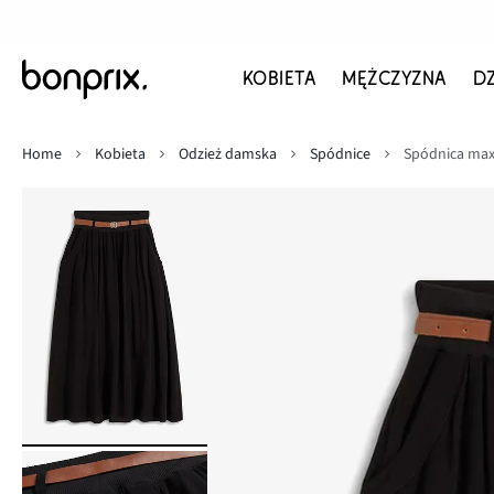
KOBIETA
MĘŻCZYZNA
D
Home
Kobieta
Odzież damska
Spódnice
Spódnica maxi 