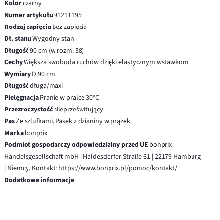
Kolor
czarny
Numer artykułu
91211195
Rodzaj zapięcia
Bez zapięcia
Dł. stanu
Wygodny stan
Długość
90 cm (w rozm. 38)
Cechy
Większa swoboda ruchów dzięki elastycznym wstawkom
Wymiary
D 90 cm
Długość
długa/maxi
Pielęgnacja
Pranie w pralce 30°C
Przezroczystość
Nieprześwitujący
Pas
Ze szlufkami, Pasek z dzianiny w prążek
Marka
bonprix
Podmiot gospodarczy odpowiedzialny przed UE
bonprix
Handelsgesellschaft mbH | Haldesdorfer Straße 61 | 22179 Hamburg
| Niemcy, Kontakt: https://www.bonprix.pl/pomoc/kontakt/
Dodatkowe informacje