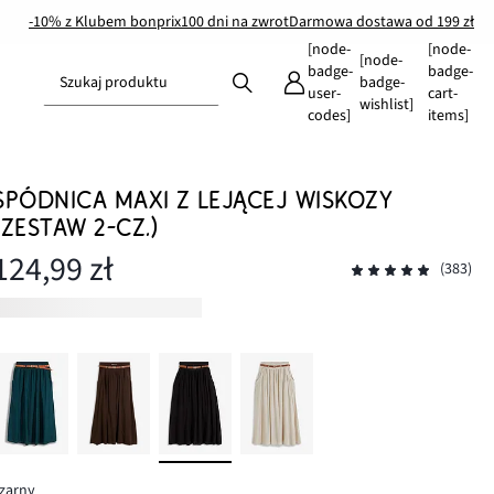
-10% z Klubem bonprix
100 dni na zwrot
Darmowa dostawa od 199 zł
[node-
[node-
[node-
badge-
badge-
Szukaj produktu
badge-
user-
cart-
wishlist]
codes]
items]
SPÓDNICA MAXI Z LEJĄCEJ WISKOZY
(ZESTAW 2-CZ.)
124,99 zł
(383)
zarny