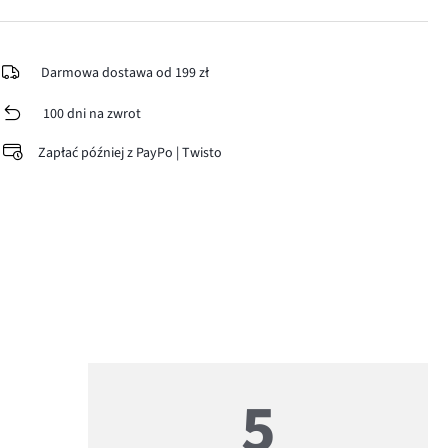
Darmowa dostawa od 199 zł
100 dni na zwrot
Zapłać później z PayPo | Twisto
5