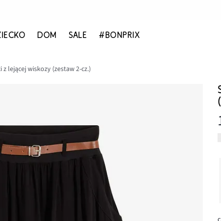
ZIECKO
DOM
SALE
#BONPRIX
z lejącej wiskozy (zestaw 2-cz.)
c