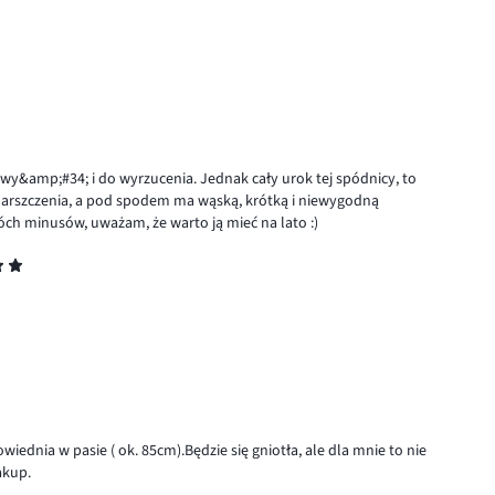
wy&amp;#34; i do wyrzucenia. Jednak cały urok tej spódnicy, to
 marszczenia, a pod spodem ma wąską, krótką i niewygodną
ch minusów, uważam, że warto ją mieć na lato :)
iednia w pasie ( ok. 85cm).Będzie się gniotła, ale dla mnie to nie
akup.