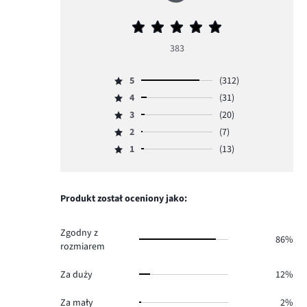
Średnia
ocena
383
5
5
(312)
Ocena
4
(31)
5,
Ocena
ilość
3
(20)
4,
Ocena
głosów
ilość
2
(7)
3,
Ocena
312.
głosów
ilość
1
(13)
2,
Ocena
31.
głosów
ilość
1,
20.
głosów
ilość
7.
głosów
Produkt został oceniony jako:
13.
Zgodny z
86%
rozmiarem
Za duży
12%
Za mały
2%