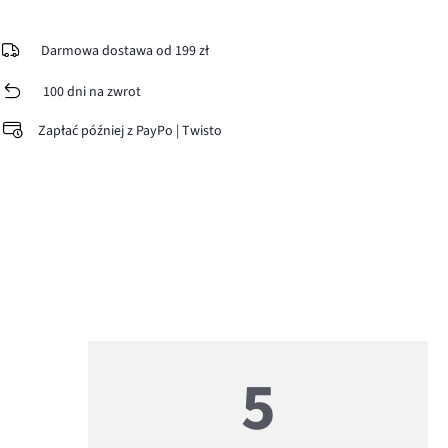
Darmowa dostawa od 199 zł
100 dni na zwrot
Zapłać później z PayPo | Twisto
5