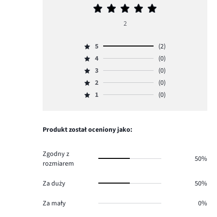
Średnia
ocena
2
5
5
(2)
Ocena
4
(0)
5,
Ocena
ilość
3
(0)
4,
Ocena
głosów
ilość
2
(0)
3,
Ocena
2.
głosów
ilość
1
(0)
2,
Ocena
0.
głosów
ilość
1,
0.
głosów
ilość
0.
głosów
Produkt został oceniony jako:
0.
Zgodny z
50%
rozmiarem
Za duży
50%
Za mały
0%