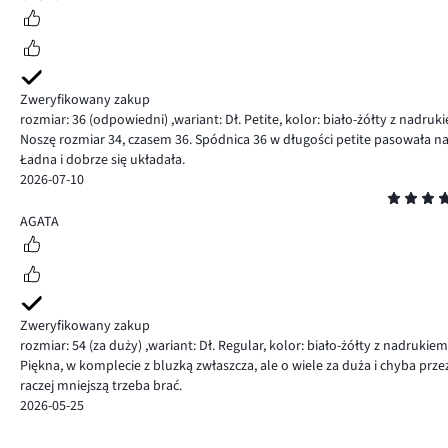
Zweryfikowany zakup
rozmiar: 36
(odpowiedni)
,
wariant: Dł. Petite,
kolor: biało-żółty z nadruk
Noszę rozmiar 34, czasem 36. Spódnica 36 w długości petite pasowała na 
Ładna i dobrze się układała.
2026-07-10
Ocena
5
AGATA
Zweryfikowany zakup
rozmiar: 54
(za duży)
,
wariant: Dł. Regular,
kolor: biało-żółty z nadrukie
Piękna, w komplecie z bluzką zwłaszcza, ale o wiele za duża i chyba prze
raczej mniejszą trzeba brać.
2026-05-25