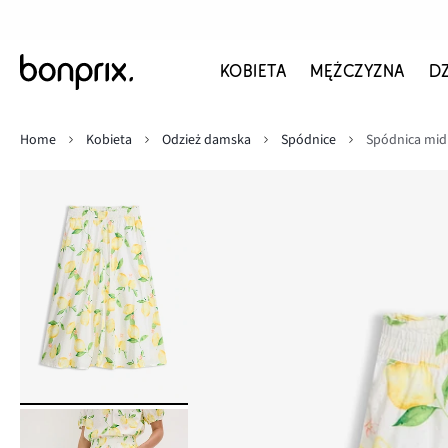
KOBIETA
MĘŻCZYZNA
D
Home
Kobieta
Odzież damska
Spódnice
Spódnica midi