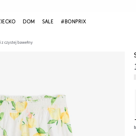
ZIECKO
DOM
SALE
#BONPRIX
 z czystej bawełny
b