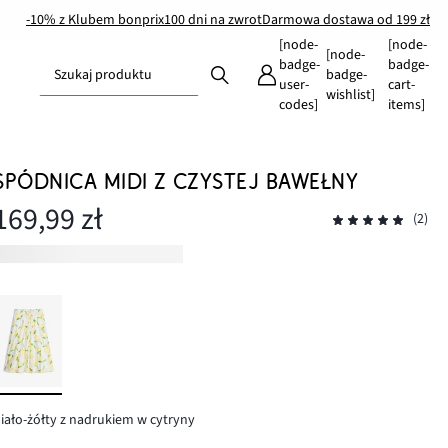
-10% z Klubem bonprix
100 dni na zwrot
Darmowa dostawa od 199 zł
[node-
[node-
[node-
badge-
badge-
Szukaj produktu
badge-
user-
cart-
wishlist]
codes]
items]
SPÓDNICA MIDI Z CZYSTEJ BAWEŁNY
169,99 zł
(2)
iało-żółty z nadrukiem w cytryny