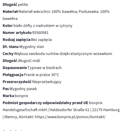
Długość
petite
Materiał
Materiał wierzchni: 100% bawełna; Podszewka: 100%
bawełna
Kolor
biało-żółty z nadrukiem w cytryny
Numer artykułu
95560981
Rodzaj zapięcia
Bez zapięcia
Dł. stanu
Wygodny stan
Cechy
Większa swoboda ruchów dzięki elastycznym wstawkom
Długość
długość midi
Dopasowanie
Typowe w biodrach
Pielęgnacja
Pranie w pralce 30°C
Przezroczystość
Nieprześwitujący
Pas
Wygodny pasek
Marka
bonprix
Podmiot gospodarczy odpowiedzialny przed UE
bonprix
Handelsgesellschaft mbH | Haldesdorfer Straße 61 | 22179 Hamburg
| Niemcy, Kontakt: https://www.bonprix.pl/pomoc/kontakt/