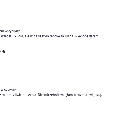
iem w cytryny
wzrost 157 cm, ale w pasie była trochę za luźna, więc odesłałam.
m w cytryny
z to straszliwie poszerza. Niepotrzebnie wzięłam o rozmiar większą.