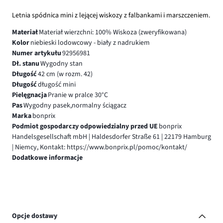
Letnia spódnica mini z lejącej wiskozy z falbankami i marszczeniem.
Materiał
Materiał wierzchni: 100% Wiskoza (zweryfikowana)
Kolor
niebieski lodowcowy - biały z nadrukiem
Numer artykułu
92956981
Dł. stanu
Wygodny stan
Długość
42 cm (w rozm. 42)
Długość
długość mini
Pielęgnacja
Pranie w pralce 30°C
Pas
Wygodny pasek,normalny ściągacz
Marka
bonprix
Podmiot gospodarczy odpowiedzialny przed UE
bonprix
Handelsgesellschaft mbH | Haldesdorfer Straße 61 | 22179 Hamburg
| Niemcy, Kontakt: https://www.bonprix.pl/pomoc/kontakt/
Dodatkowe informacje
Opcje dostawy