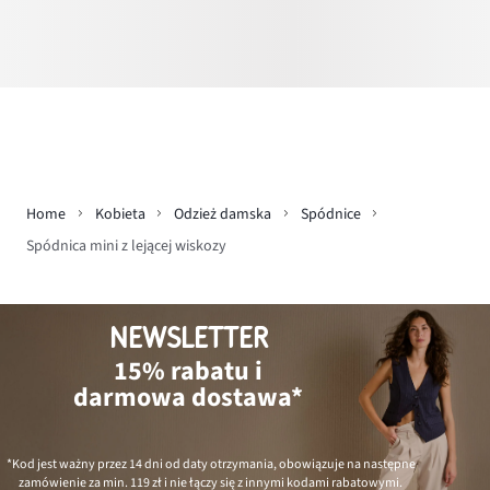
Home
Kobieta
Odzież damska
Spódnice
Spódnica mini z lejącej wiskozy
NEWSLETTER
15% rabatu i
darmowa dostawa*
*Kod jest ważny przez 14 dni od daty otrzymania, obowiązuje na następne
zamówienie za min.
119 zł
i nie łączy się z innymi kodami rabatowymi.