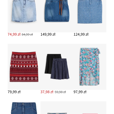
49,99 zł
DODAJ DO KOSZYKA
Klapki
99,99 zł
74,99 zł
149,99 zł
124,99 zł
84,99 zł
DODAJ DO KOSZYKA
Top bez rękawów z lejącej wiskozy
39,99 zł
DODAJ DO KOSZYKA
79,99 zł
37,98 zł
97,99 zł
59,98 zł