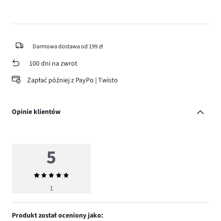
Darmowa dostawa od 199 zł
100 dni na zwrot
Zapłać później z PayPo | Twisto
Opinie klientów
5
Średnia
ocena
1
5
Produkt został oceniony jako: