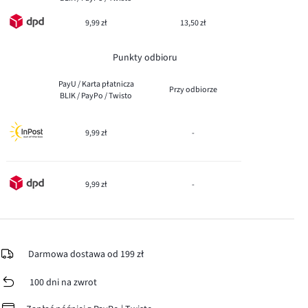
9,99 zł
13,50 zł
Punkty odbioru
PayU / Karta płatnicza
Przy odbiorze
BLIK / PayPo / Twisto
9,99 zł
-
9,99 zł
-
Darmowa dostawa od 199 zł
100 dni na zwrot