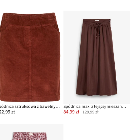
Spódnica sztruksowa z bawełny ze stretchem, z wygodnym paskiem
Spódnica maxi z lejącej mieszanki wiskozy
22,99 zł
84,99 zł
129,99 zł