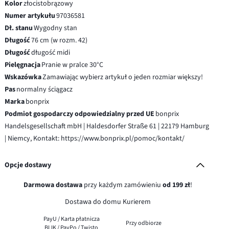
Kolor
złocistobrązowy
Numer artykułu
97036581
Dł. stanu
Wygodny stan
Długość
76 cm (w rozm. 42)
Długość
długość midi
Pielęgnacja
Pranie w pralce 30°C
Wskazówka
Zamawiając wybierz artykuł o jeden rozmiar większy!
Pas
normalny ściągacz
Marka
bonprix
Podmiot gospodarczy odpowiedzialny przed UE
bonprix
Handelsgesellschaft mbH | Haldesdorfer Straße 61 | 22179 Hamburg
| Niemcy, Kontakt: https://www.bonprix.pl/pomoc/kontakt/
Opcje dostawy
Darmowa dostawa
przy każdym zamówieniu
od 199 zł
!
Dostawa do domu Kurierem
PayU / Karta płatnicza
Przy odbiorze
BLIK / PayPo / Twisto