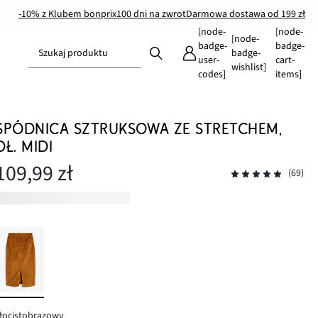
-10% z Klubem bonprix
100 dni na zwrot
Darmowa dostawa od 199 zł
[node-
[node-
[node-
badge-
badge-
Szukaj produktu
badge-
user-
cart-
wishlist]
codes]
items]
SPÓDNICA SZTRUKSOWA ZE STRETCHEM,
DŁ. MIDI
109,99 zł
(69)
łocistobrązowy