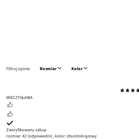
Filtruj opinie:
Rozmiar
Kolor
Ocena
5
MIECZYSŁAWA
Zweryfikowany zakup
rozmiar: 42
(odpowiedni)
,
kolor: złocistobrązowy