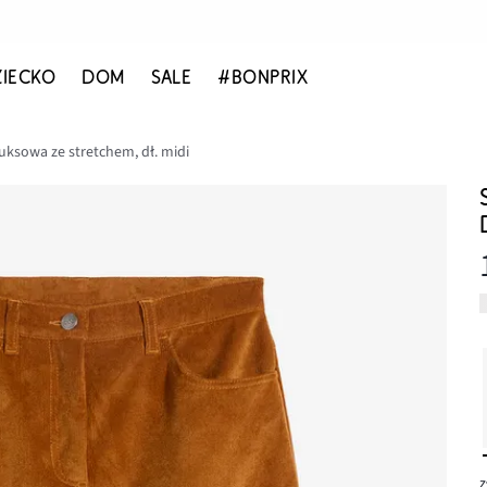
ZIECKO
DOM
SALE
#BONPRIX
uksowa ze stretchem, dł. midi
z