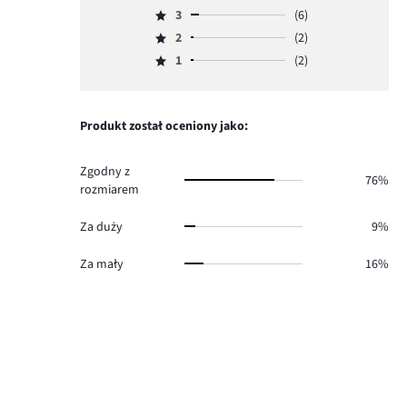
Ocena
ilość
3
(6)
4,
Ocena
głosów
ilość
2
(2)
3,
Ocena
55.
głosów
ilość
1
(2)
2,
Ocena
4.
głosów
ilość
1,
6.
głosów
ilość
2.
głosów
Produkt został oceniony jako:
2.
Zgodny z
76%
rozmiarem
Za duży
9%
Za mały
16%