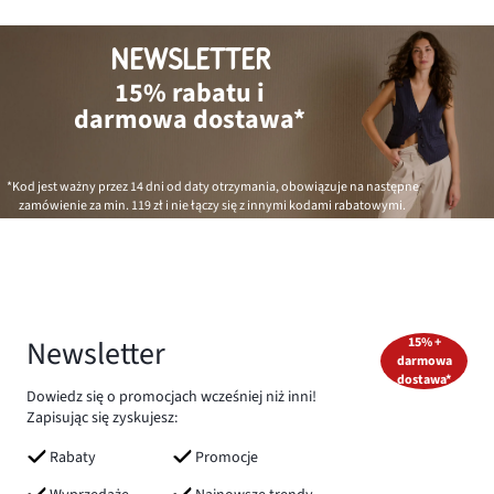
NEWSLETTER
15% rabatu i
darmowa dostawa*
*Kod jest ważny przez 14 dni od daty otrzymania, obowiązuje na następne
zamówienie za min.
119 zł
i nie łączy się z innymi kodami rabatowymi.
Newsletter
15% +
darmowa
dostawa*
Dowiedz się o promocjach wcześniej niż inni!
Zapisując się zyskujesz:
Rabaty
Promocje