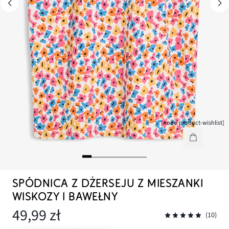
[node-product-wishlist]
SPÓDNICA Z DŻERSEJU Z MIESZANKI
WISKOZY I BAWEŁNY
49,99 zł
(10)