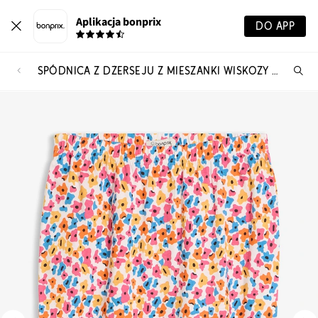
Aplikacja bonprix
DO APP
SPÓDNICA Z DŻERSEJU Z MIESZANKI WISKOZY I BAWEŁNY
Szu
pr