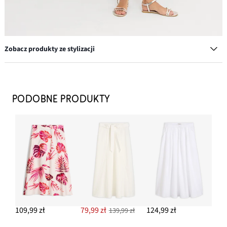
Zobacz produkty ze stylizacji
Sandały z paseczków
82,99 zł
PODOBNE PRODUKTY
DODAJ DO KOSZYKA
Kurtka dżinsowa ze stretchem, basic
154,99 zł
DODAJ DO KOSZYKA
Kolczyki kółka
64,99 zł
109,99 zł
79,99 zł
124,99 zł
139,99 zł
DODAJ DO KOSZYKA