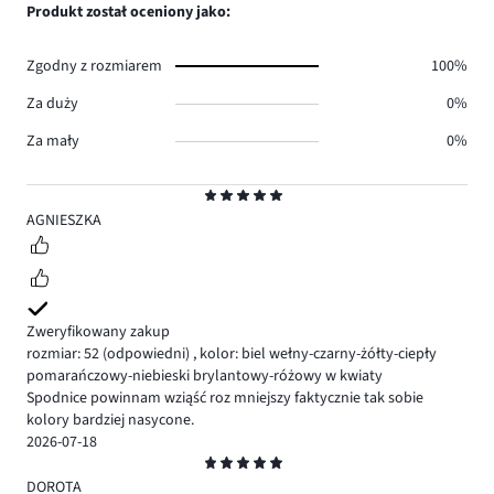
ilość
Produkt został oceniony jako:
0.
głosów
0.
Zgodny z rozmiarem
100%
Za duży
0%
Za mały
0%
Ocena
5
AGNIESZKA
Zweryfikowany zakup
rozmiar: 52
(odpowiedni)
,
kolor: biel wełny-czarny-żółty-ciepły
pomarańczowy-niebieski brylantowy-różowy w kwiaty
Spodnice powinnam wziąść roz mniejszy faktycznie tak sobie
kolory bardziej nasycone.
2026-07-18
Ocena
5
DOROTA