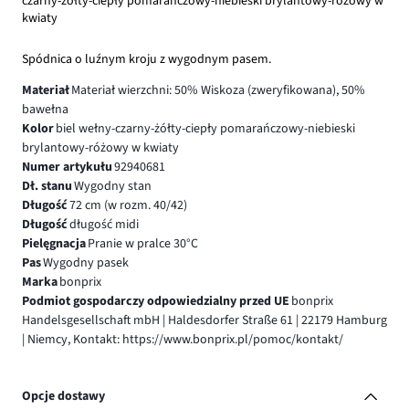
czarny-żółty-ciepły pomarańczowy-niebieski brylantowy-różowy w
kwiaty
Spódnica o luźnym kroju z wygodnym pasem.
Materiał
Materiał wierzchni: 50% Wiskoza (zweryfikowana), 50%
bawełna
Kolor
biel wełny-czarny-żółty-ciepły pomarańczowy-niebieski
brylantowy-różowy w kwiaty
Numer artykułu
92940681
Dł. stanu
Wygodny stan
Długość
72 cm (w rozm. 40/42)
Długość
długość midi
Pielęgnacja
Pranie w pralce 30°C
Pas
Wygodny pasek
Marka
bonprix
Podmiot gospodarczy odpowiedzialny przed UE
bonprix
Handelsgesellschaft mbH | Haldesdorfer Straße 61 | 22179 Hamburg
| Niemcy, Kontakt: https://www.bonprix.pl/pomoc/kontakt/
Opcje dostawy