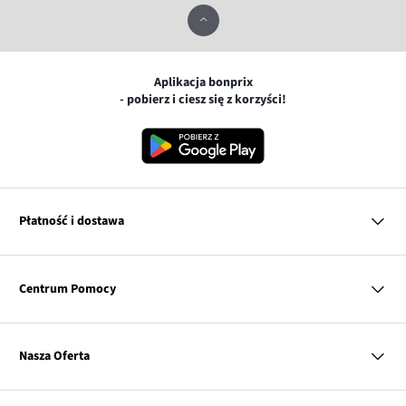
Aplikacja bonprix
- pobierz i ciesz się z korzyści!
Płatność i dostawa
MasterCard
Centrum Pomocy
Płatność online (PayU)
VISA
BLIK
Pytania i odpowiedzi
Google pay
Dostawa i płatność
Nasza Oferta
Zwroty i reklamacje
Apple pay
Pierwszy darmowy zwrot
PayPo
Kobieta
Tabele rozmiarów