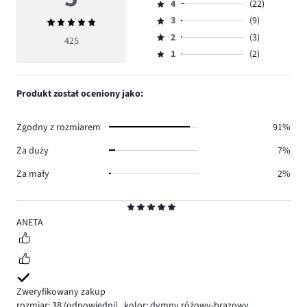
4
(22)
5,
Ocena
ilość
3
(9)
Średnia
4,
Ocena
głosów
ocena
ilość
2
(3)
3,
425
Ocena
389.
5
głosów
ilość
1
(2)
2,
Ocena
22.
głosów
ilość
1,
9.
głosów
ilość
Produkt został oceniony jako:
3.
głosów
2.
Zgodny z rozmiarem
91%
Za duży
7%
Za mały
2%
Ocena
5
ANETA
Zweryfikowany zakup
rozmiar: 38
(odpowiedni)
,
kolor: dymny różowy-brązowy