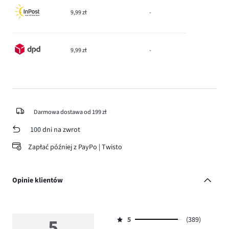
9,99 zł
-
9,99 zł
-
Darmowa dostawa od 199 zł
100 dni na zwrot
Zapłać później z PayPo | Twisto
Opinie klientów
5
5
(389)
Ocena