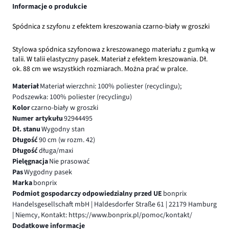
Informacje o produkcie
Spódnica z szyfonu z efektem kreszowania czarno-biały w groszki
Stylowa spódnica szyfonowa z kreszowanego materiału z gumką w
talii. W talii elastyczny pasek. Materiał z efektem kreszowania. Dł.
ok. 88 cm we wszystkich rozmiarach. Można prać w pralce.
Materiał
Materiał wierzchni: 100% poliester (recyclingu);
Podszewka: 100% poliester (recyclingu)
Kolor
czarno-biały w groszki
Numer artykułu
92944495
Dł. stanu
Wygodny stan
Długość
90 cm (w rozm. 42)
Długość
długa/maxi
Pielęgnacja
Nie prasować
Pas
Wygodny pasek
Marka
bonprix
Podmiot gospodarczy odpowiedzialny przed UE
bonprix
Handelsgesellschaft mbH | Haldesdorfer Straße 61 | 22179 Hamburg
| Niemcy, Kontakt: https://www.bonprix.pl/pomoc/kontakt/
Dodatkowe informacje