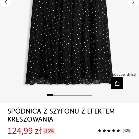
[node-product-wishlist]
SPÓDNICA Z SZYFONU Z EFEKTEM
KRESZOWANIA
124,99 zł
-13%
(425)