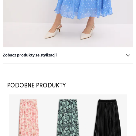
Zobacz produkty ze stylizacji
Torebka worek z ozdobnymi sprzączkami
77,99 zł
PODOBNE PRODUKTY
DODAJ DO KOSZYKA
T-shirt z miękkiej wiskozy
39,99 zł
DODAJ DO KOSZYKA
Czółenka z paskiem i wąskim obcasem