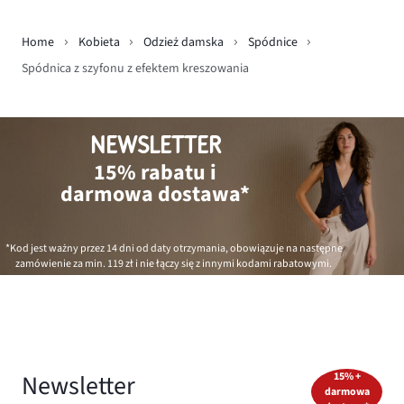
Home
Kobieta
Odzież damska
Spódnice
Spódnica z szyfonu z efektem kreszowania
NEWSLETTER
15% rabatu i
darmowa dostawa*
*Kod jest ważny przez 14 dni od daty otrzymania, obowiązuje na następne
zamówienie za min.
119 zł
i nie łączy się z innymi kodami rabatowymi.
Newsletter
15% +
darmowa