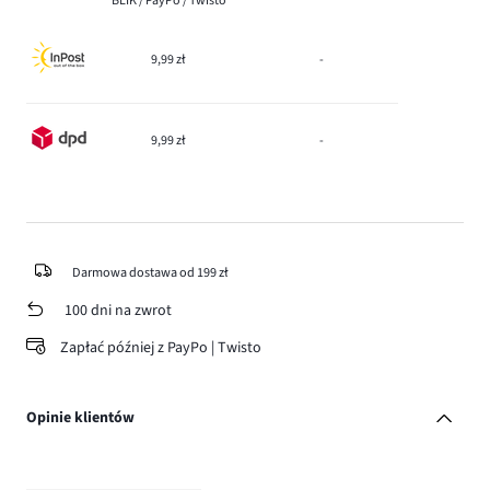
BLIK / PayPo / Twisto
9,99 zł
-
9,99 zł
-
Darmowa dostawa od 199 zł
100 dni na zwrot
Zapłać później z PayPo | Twisto
Opinie klientów