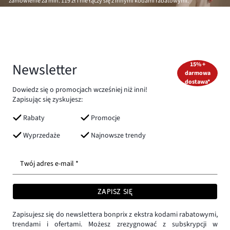
zamówienie za min.
119 zł
i nie łączy się z innymi kodami rabatowymi.
Newsletter
15% +
darmowa
dostawa*
Dowiedz się o promocjach wcześniej niż inni!
Zapisując się zyskujesz:
Rabaty
Promocje
Wyprzedaże
Najnowsze trendy
Twój adres e-mail *
ZAPISZ SIĘ
Zapisujesz się do newslettera bonprix z ekstra kodami rabatowymi,
trendami i ofertami. Możesz zrezygnować z subskrypcji w