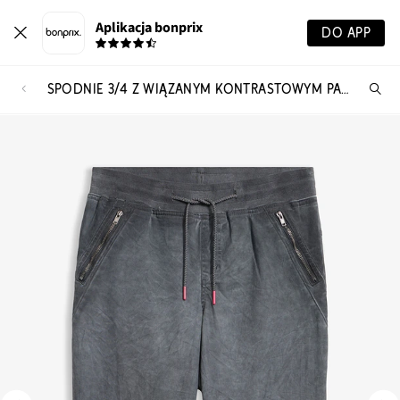
Aplikacja bonprix
DO APP
SPODNIE 3/4 Z WIĄZANYM KONTRASTOWYM PASKIEM, Z MIESZANKI BAWEŁNY
Szu
pr