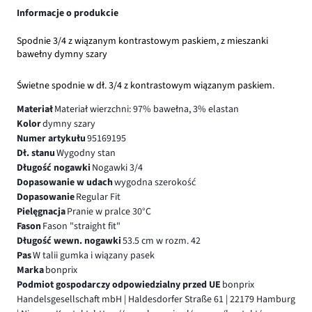
Informacje o produkcie
Spodnie 3/4 z wiązanym kontrastowym paskiem, z mieszanki
bawełny dymny szary
Świetne spodnie w dł. 3/4 z kontrastowym wiązanym paskiem.
Materiał
Materiał wierzchni: 97% bawełna, 3% elastan
Kolor
dymny szary
Numer artykułu
95169195
Dł. stanu
Wygodny stan
Długość nogawki
Nogawki 3/4
Dopasowanie w udach
wygodna szerokość
Dopasowanie
Regular Fit
Pielęgnacja
Pranie w pralce 30°C
Fason
Fason "straight fit"
Długość wewn. nogawki
53.5 cm w rozm. 42
Pas
W talii gumka i wiązany pasek
Marka
bonprix
Podmiot gospodarczy odpowiedzialny przed UE
bonprix
Handelsgesellschaft mbH | Haldesdorfer Straße 61 | 22179 Hamburg