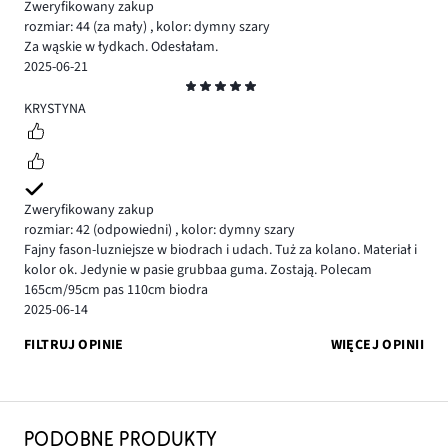
Zweryfikowany zakup
rozmiar: 44
(za mały)
,
kolor: dymny szary
Za wąskie w łydkach. Odesłałam.
2025-06-21
Ocena
5
KRYSTYNA
Zweryfikowany zakup
rozmiar: 42
(odpowiedni)
,
kolor: dymny szary
Fajny fason-luzniejsze w biodrach i udach. Tuż za kolano. Materiał i
kolor ok. Jedynie w pasie grubbaa guma. Zostają. Polecam
165cm/95cm pas 110cm biodra
2025-06-14
FILTRUJ OPINIE
WIĘCEJ OPINII
PODOBNE PRODUKTY