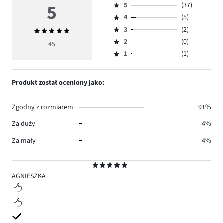
5
5
(37)
Ocena
4
(5)
5,
Ocena
ilość
3
(2)
Średnia
4,
Ocena
głosów
ocena
ilość
2
(0)
3,
45
Ocena
37.
5
głosów
ilość
1
(1)
2,
Ocena
5.
głosów
ilość
1,
2.
głosów
ilość
Produkt został oceniony jako:
0.
głosów
1.
Zgodny z rozmiarem
91%
Za duży
4%
Za mały
4%
Ocena
5
AGNIESZKA