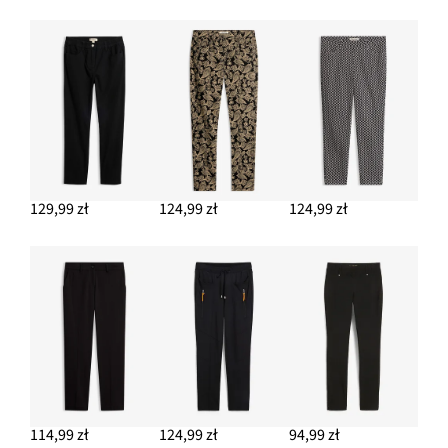
DODAJ DO KOSZYKA
Żakiet z modnie zaznaczonymi ramionami
189,99 zł
DODAJ DO KOSZYKA
Sandały na obcasie słupku
117,99 zł
129,99 zł
124,99 zł
124,99 zł
DODAJ DO KOSZYKA
Sandały z paseczkami i kwiatkami
102,99 zł
DODAJ DO KOSZYKA
114,99 zł
124,99 zł
94,99 zł