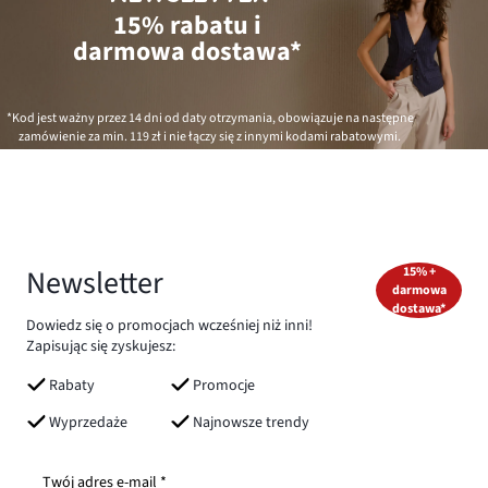
15% rabatu i
darmowa dostawa*
*Kod jest ważny przez 14 dni od daty otrzymania, obowiązuje na następne
zamówienie za min.
119 zł
i nie łączy się z innymi kodami rabatowymi.
Newsletter
15% +
darmowa
dostawa*
Dowiedz się o promocjach wcześniej niż inni!
Zapisując się zyskujesz:
Rabaty
Promocje
Wyprzedaże
Najnowsze trendy
Twój adres e-mail *