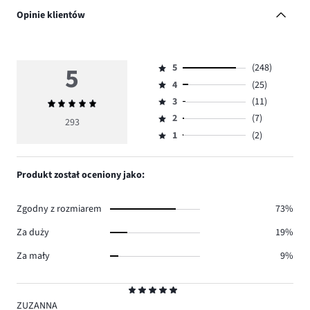
Opinie klientów
5
5
(248)
Ocena
4
(25)
5,
Ocena
ilość
3
(11)
Średnia
4,
Ocena
głosów
ocena
ilość
2
(7)
3,
293
Ocena
248.
5
głosów
ilość
1
(2)
2,
Ocena
25.
głosów
ilość
1,
11.
głosów
ilość
Produkt został oceniony jako:
7.
głosów
2.
Zgodny z rozmiarem
73%
Za duży
19%
Za mały
9%
Ocena
5
ZUZANNA