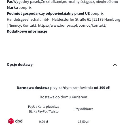
Pas
Wygodny pasek,Ze szlufkami,normalny ściągacz, nieokreślono
Marka
bonprix
Podmiot gospodarczy odpowiedzialny przed UE
bonprix
Handelsgesellschaft mbH | Haldesdorfer Straße 61 | 22179 Hamburg
| Niemcy, Kontakt: https://www.bonprix.pl/pomoc/kontakt/
Dodatkowe informacje
Opcje dostawy
Darmowa dostawa
przy każdym zamówieniu
od 199 zł
!
Dostawa do domu Kurierem
PayU / Karta płatnicza
Przy odbiorze
BLIK / PayPo / Twisto
9,99 zł
13,50 zł