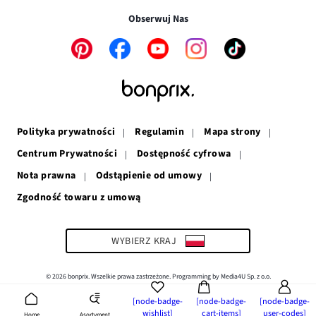
w
nowym
oknie
Obserwuj Nas
nowym
oknie
oknie
Link
Link
Link
Link
Link
otwiera
otwiera
otwiera
otwiera
otwiera
się
się
się
się
się
w
w
w
w
w
nowym
nowym
nowym
nowym
nowym
oknie
oknie
oknie
oknie
oknie
Polityka prywatności
Regulamin
Mapa strony
Centrum Prywatności
Dostępność cyfrowa
Nota prawna
Odstąpienie od umowy
Zgodność towaru z umową
Link
otwiera
się
w
WYBIERZ KRAJ
nowym
oknie
© 2026 bonprix. Wszelkie prawa zastrzeżone. Programming by Media4U Sp. z o.o.
[node-badge-
[node-badge-
[node-badge-
wishlist]
cart-items]
user-codes]
Asortyment
Home