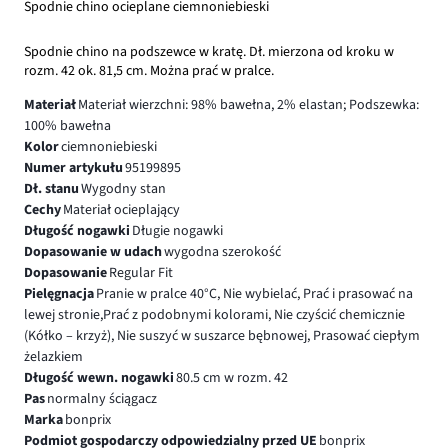
Spodnie chino ocieplane ciemnoniebieski
Spodnie chino na podszewce w kratę. Dł. mierzona od kroku w
rozm. 42 ok. 81,5 cm. Można prać w pralce.
Materiał
Materiał wierzchni: 98% bawełna, 2% elastan; Podszewka:
100% bawełna
Kolor
ciemnoniebieski
Numer artykułu
95199895
Dł. stanu
Wygodny stan
Cechy
Materiał ocieplający
Długość nogawki
Długie nogawki
Dopasowanie w udach
wygodna szerokość
Dopasowanie
Regular Fit
Pielęgnacja
Pranie w pralce 40°C, Nie wybielać, Prać i prasować na
lewej stronie,Prać z podobnymi kolorami, Nie czyścić chemicznie
(Kółko – krzyż), Nie suszyć w suszarce bębnowej, Prasować ciepłym
żelazkiem
Długość wewn. nogawki
80.5 cm w rozm. 42
Pas
normalny ściągacz
Marka
bonprix
Podmiot gospodarczy odpowiedzialny przed UE
bonprix