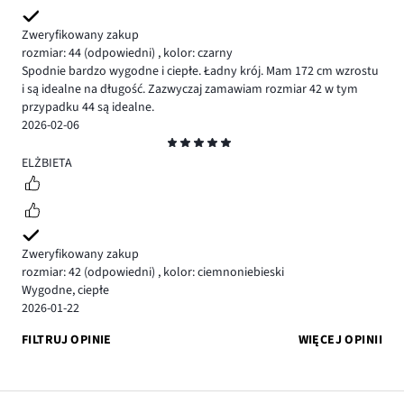
Zweryfikowany zakup
rozmiar: 44
(odpowiedni)
,
kolor: czarny
Spodnie bardzo wygodne i ciepłe. Ładny krój. Mam 172 cm wzrostu
i są idealne na długość. Zazwyczaj zamawiam rozmiar 42 w tym
przypadku 44 są idealne.
2026-02-06
Ocena
5
ELŻBIETA
Zweryfikowany zakup
rozmiar: 42
(odpowiedni)
,
kolor: ciemnoniebieski
Wygodne, ciepłe
2026-01-22
FILTRUJ OPINIE
WIĘCEJ OPINII