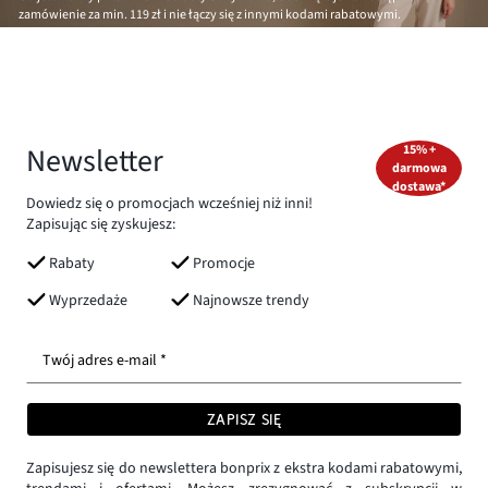
zamówienie za min.
119 zł
i nie łączy się z innymi kodami rabatowymi.
Newsletter
15% +
darmowa
dostawa*
Dowiedz się o promocjach wcześniej niż inni!
Zapisując się zyskujesz:
Rabaty
Promocje
Wyprzedaże
Najnowsze trendy
Twój adres e-mail *
ZAPISZ SIĘ
Zapisujesz się do newslettera bonprix z ekstra kodami rabatowymi,