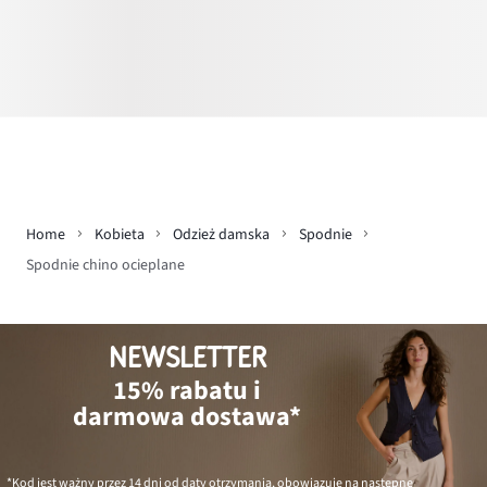
Home
Kobieta
Odzież damska
Spodnie
Spodnie chino ocieplane
NEWSLETTER
15% rabatu i
darmowa dostawa*
*Kod jest ważny przez 14 dni od daty otrzymania, obowiązuje na następne