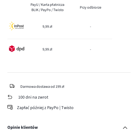
PayU / Karta płatnicza
Przy odbiorze
BLIK / PayPo / Twisto
9,99 zł
-
9,99 zł
-
Darmowa dostawa od 199 zł
100 dni na zwrot
Zapłać później z PayPo | Twisto
Opinie klientów