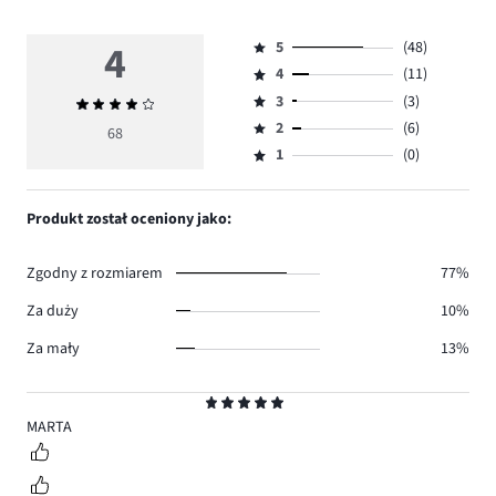
4
5
(48)
Ocena
4
(11)
5,
Ocena
ilość
3
(3)
Średnia
4,
Ocena
głosów
ocena
ilość
2
(6)
3,
68
Ocena
48.
4
głosów
ilość
1
(0)
2,
Ocena
11.
głosów
ilość
1,
3.
głosów
ilość
Produkt został oceniony jako:
6.
głosów
0.
Zgodny z rozmiarem
77%
Za duży
10%
Za mały
13%
Ocena
5
MARTA