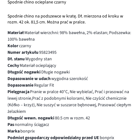
Spodnie chino ocieplane czarny
Spodnie chino na podszewce w kratę. Dł. mierzona od kroku w
rozm. 42 ok. 81,5 cm. Można prać w pralce.
Materiał
Materiał wierzchni: 98% bawełna, 2% elastan; Podszewka:
100% bawełna
Kolor
czarny
Numer artykułu
95823495
Dł. stanu
Wygodny stan
Cechy
Materiał ocieplający
Długość nogawki
Długie nogawki
Dopasowanie w udach
wygodna szerokość
Dopasowanie
Regular Fit
Pielęgnacja
Pranie w pralce 40°C, Nie wybielać, Prać i prasować na
lewej stronie,Prać z podobnymi kolorami, Nie czyścić chemicznie
(Kółko – krzyż), Nie suszyć w suszarce bębnowej, Prasować ciepłym
żelazkiem
Długość wewn. nogawki
80.5 cm w rozm. 42
Pas
normalny ściągacz
Marka
bonprix
Podmiot gospodarczy odpowiedzialny przed UE
bonprix