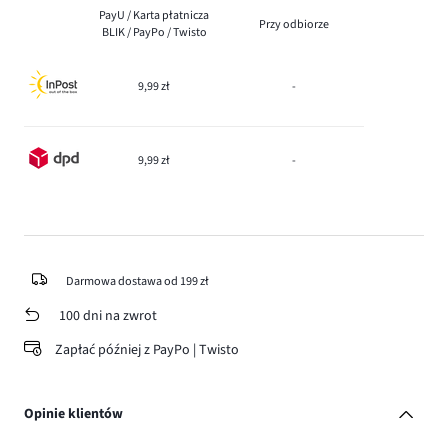
PayU / Karta płatnicza
Przy odbiorze
BLIK / PayPo / Twisto
9,99 zł
-
9,99 zł
-
Darmowa dostawa od 199 zł
100 dni na zwrot
Zapłać później z PayPo | Twisto
Opinie klientów