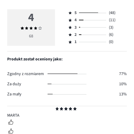
4
5
(48)
Ocena
4
(11)
5,
Ocena
ilość
3
(3)
Średnia
4,
Ocena
głosów
ocena
ilość
2
(6)
3,
68
Ocena
48.
4
głosów
ilość
1
(0)
2,
Ocena
11.
głosów
ilość
1,
3.
głosów
ilość
Produkt został oceniony jako:
6.
głosów
0.
Zgodny z rozmiarem
77%
Za duży
10%
Za mały
13%
Ocena
5
MARTA