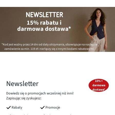
NEWSLETTER
15% rabatu i
darmowa dostawa*
*Kod jest ważny przez 14 dni od daty otrzymania, obowiązuje na następne
zamówienie za min.
119 zł
i nie łączy się z innymi kodami rabatowymi.
Newsletter
15% +
darmowa
dostawa*
Dowiedz się o promocjach wcześniej niż inni!
Zapisując się zyskujesz:
Rabaty
Promocje