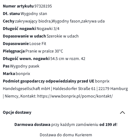
Numer artykułu
97328195
Dł. stanu
Wygodny stan
Cechy
zakrywający biodra,Wygodny fason,zakrywa uda
Długość nogawki
Nogawki 3/4
Dopasowanie w udach
Szerokie w udach
Dopasowanie
Loose Fit
Pielęgnacja
Pranie w pralce 30°C
Długość wewn. nogawki
54.5 cm w rozm. 42
Pas
Wygodny pasek
Marka
bonprix
Podmiot gospodarczy odpowiedzialny przed UE
bonprix
Handelsgesellschaft mbH | Haldesdorfer Straße 61 | 22179 Hamburg
| Niemcy, Kontakt: https://www.bonprix.pl/pomoc/kontakt/
Opcje dostawy
Darmowa dostawa
przy każdym zamówieniu
od 199 zł
!
Dostawa do domu Kurierem