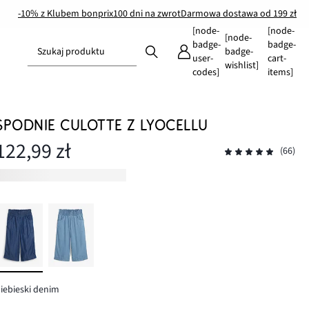
-10% z Klubem bonprix
100 dni na zwrot
Darmowa dostawa od 199 zł
[node-
[node-
[node-
badge-
badge-
Szukaj produktu
badge-
user-
cart-
wishlist]
codes]
items]
SPODNIE CULOTTE Z LYOCELLU
122,99 zł
(66)
iebieski denim