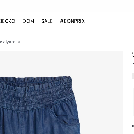
ZIECKO
DOM
SALE
#BONPRIX
e z lyocellu
n