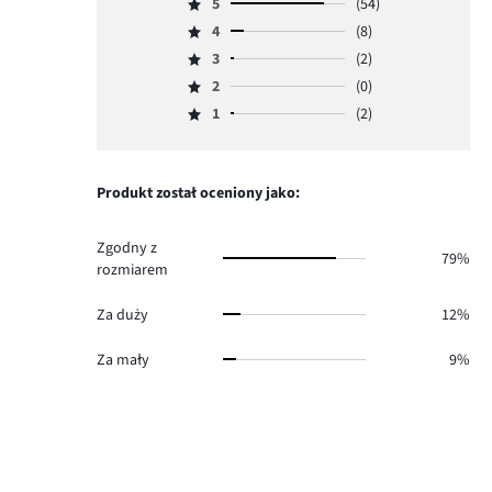
5
(54)
Ocena
4
(8)
5,
Ocena
ilość
3
(2)
4,
Ocena
głosów
ilość
2
(0)
3,
Ocena
54.
głosów
ilość
1
(2)
2,
Ocena
8.
głosów
ilość
1,
2.
głosów
ilość
0.
głosów
Produkt został oceniony jako:
2.
Zgodny z
79%
rozmiarem
Za duży
12%
Za mały
9%