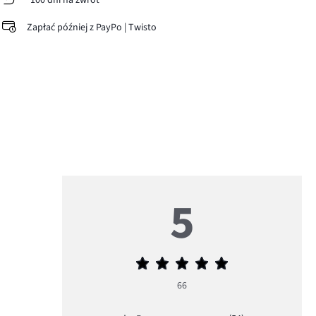
100 dni na zwrot
Zapłać później z PayPo | Twisto
5
Średnia
ocena
66
5