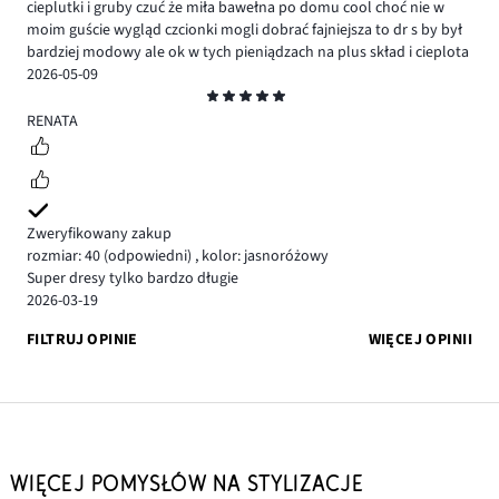
cieplutki i gruby czuć że miła bawełna po domu cool choć nie w
moim guście wygląd czcionki mogli dobrać fajniejsza to dr s by był
bardziej modowy ale ok w tych pieniądzach na plus skład i cieplota
2026-05-09
Ocena
5
RENATA
Zweryfikowany zakup
rozmiar: 40
(odpowiedni)
,
kolor: jasnoróżowy
Super dresy tylko bardzo długie
2026-03-19
FILTRUJ OPINIE
WIĘCEJ OPINII
WIĘCEJ POMYSŁÓW NA STYLIZACJE