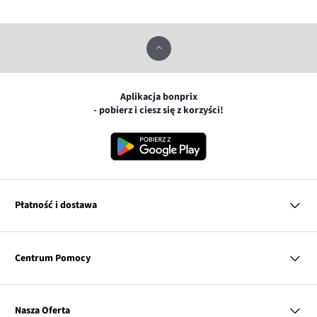
Aplikacja bonprix
- pobierz i ciesz się z korzyści!
Płatność i dostawa
MasterCard
Centrum Pomocy
Płatność online (PayU)
VISA
BLIK
Pytania i odpowiedzi
Google pay
Dostawa i płatność
Nasza Oferta