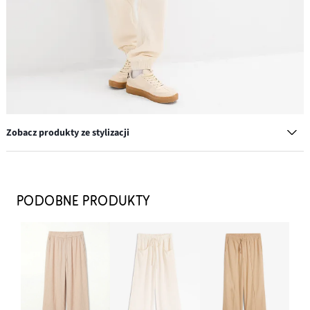
Zobacz produkty ze stylizacji
Kolczyki kółka
39,99 zł
PODOBNE PRODUKTY
DODAJ DO KOSZYKA
Koszulka z długim rękawem, z czystej bawełny organicznej (2
szt.)
55,98 zł
DODAJ DO KOSZYKA