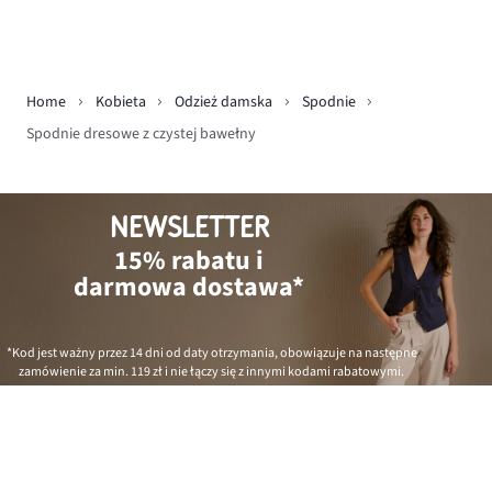
Home
Kobieta
Odzież damska
Spodnie
Spodnie dresowe z czystej bawełny
NEWSLETTER
15% rabatu i
darmowa dostawa*
*Kod jest ważny przez 14 dni od daty otrzymania, obowiązuje na następne
zamówienie za min.
119 zł
i nie łączy się z innymi kodami rabatowymi.