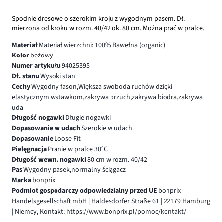
Spodnie dresowe o szerokim kroju z wygodnym pasem. Dł.
mierzona od kroku w rozm. 40/42 ok. 80 cm. Można prać w pralce.
Materiał
Materiał wierzchni: 100% Bawełna (organic)
Kolor
beżowy
Numer artykułu
94025395
Dł. stanu
Wysoki stan
Cechy
Wygodny fason,Większa swoboda ruchów dzięki
elastycznym wstawkom,zakrywa brzuch,zakrywa biodra,zakrywa
uda
Długość nogawki
Długie nogawki
Dopasowanie w udach
Szerokie w udach
Dopasowanie
Loose Fit
Pielęgnacja
Pranie w pralce 30°C
Długość wewn. nogawki
80 cm w rozm. 40/42
Pas
Wygodny pasek,normalny ściągacz
Marka
bonprix
Podmiot gospodarczy odpowiedzialny przed UE
bonprix
Handelsgesellschaft mbH | Haldesdorfer Straße 61 | 22179 Hamburg
| Niemcy, Kontakt: https://www.bonprix.pl/pomoc/kontakt/