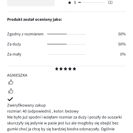
4
głosów
ilość
1
(1)
2,
Ocena
4.
głosów
ilość
1,
0.
głosów
ilość
Produkt został oceniony jako:
0.
głosów
1.
Zgodny z rozmiarem
50%
Za duży
50%
Za mały
0%
Ocena
5
AGNIESZKA
Zweryfikowany zakup
rozmiar: 40
(odpowiedni)
,
kolor: beżowy
Nie było już spodni i wzięłam rozmiar za duży i poszły do suszarki
skurczyły się jedynie w pasie jest luz ale mogłoby się obejść bez
gumki choć ja chcę by się bardziej biodra odznaczały. Ogólnie